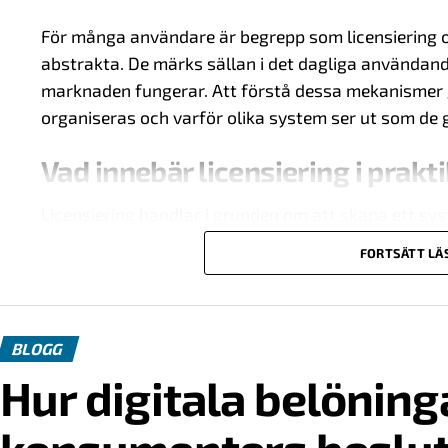
För många användare är begrepp som licensiering oc
abstrakta. De märks sällan i det dagliga användand
marknaden fungerar. Att förstå dessa mekanismer ge
organiseras och varför olika system ser ut som de gö
Vad innebär licensiering i prakt
Licensiering handlar i grunden om att skapa ett s
vissa krav för att få verka inom en specifik markna
FORTSÄTT LÄ
behöver följa fastställda riktlinjer, både tekniskt o
Detta system är inte unikt för spelbranschen. Likn
transport och andra områden där verksamheter påv
BLOGG
Skillnaden är att onlinespel ofta rör sig över natio
Hur digitala belöning
komplext.
Varför licenser spelar roll