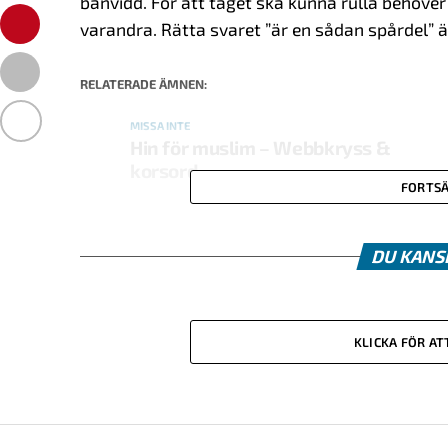
banvidd. För att tåget ska kunna rulla behöver
varandra. Rätta svaret ”är en sådan spårdel” är
RELATERADE ÄMNEN:
MISSA INTE
Hin för muslim – Webbkryss &
korsord
FORTSÄ
DU KANS
KLICKA FÖR A