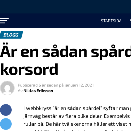
STARTSIDA
BLOGG
Är en sådan spår
korsord
Publicerad
6 år sedan
på
januari 12, 2021
Av
Niklas Eriksson
I webbkryss ”är en sådan spårdel” syftar man p
järnväg består av flera olika delar. Exempelvi
rullar på. De här två skenorna håller ett visst