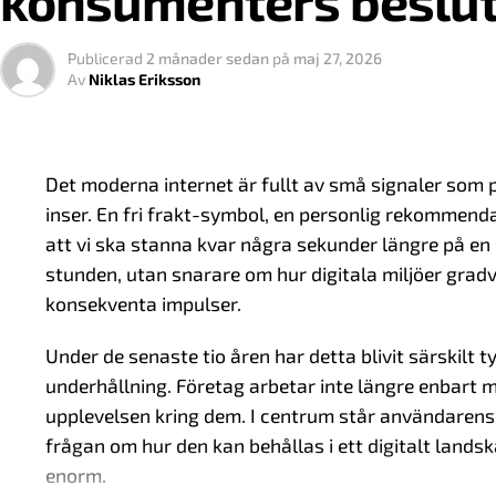
konsumenters beslut
Licenssystemet fyller flera funktioner samtidigt:
Publicerad
2 månader sedan
på
maj 27, 2026
Av
Niklas Eriksson
Det skapar en gemensam standard för aktörer
Det ger en tydligare struktur för marknaden
Det bidrar till att organisera konkurrensen
Det moderna internet är fullt av små signaler som p
inser. En fri frakt-symbol, en personlig rekommendati
Det möjliggör tillsyn och uppföljning
att vi ska stanna kvar några sekunder längre på en 
För användaren innebär det att marknaden inte är 
stunden, utan snarare om hur digitala miljöer gra
som global och svåröverskådlig.
konsekventa impulser.
Nationella skillnader och inter
Under de senaste tio åren har detta blivit särskilt t
underhållning. Företag arbetar inte längre enbart m
En av de mest intressanta aspekterna av onlinespel 
upplevelsen kring dem. I centrum står användaren
regelverk. Vissa marknader har tydliga nationella
frågan om hur den kan behållas i ett digitalt land
tillåter aktörer från flera jurisdiktioner.
enorm.