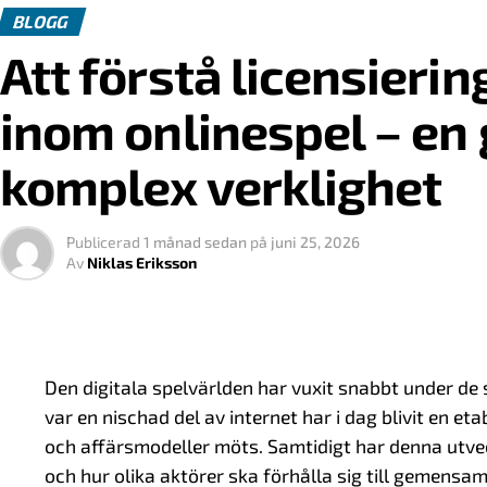
BLOGG
Att förstå licensierin
inom onlinespel – en g
komplex verklighet
Publicerad
1 månad sedan
på
juni 25, 2026
Av
Niklas Eriksson
Den digitala spelvärlden har vuxit snabbt under de
var en nischad del av internet har i dag blivit en et
och affärsmodeller möts. Samtidigt har denna utvec
och hur olika aktörer ska förhålla sig till gemens