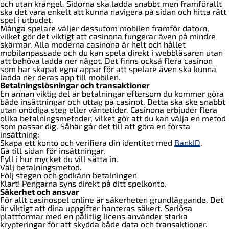
och utan krångel. Sidorna ska ladda snabbt men framförallt
ska det vara enkelt att kunna navigera på sidan och hitta rätt
spel i utbudet.
Många spelare väljer dessutom mobilen framför datorn,
vilket gör det viktigt att casinona fungerar även på mindre
skärmar. Alla moderna casinona är helt och hållet
mobilanpassade och du kan spela direkt i webbläsaren utan
att behöva ladda ner något. Det finns också flera casinon
som har skapat egna appar för att spelare även ska kunna
ladda ner deras app till mobilen.
Betalningslösningar och transaktioner
En annan viktig del är betalningar eftersom du kommer göra
både insättningar och uttag på casinot. Detta ska ske snabbt
utan onödiga steg eller väntetider. Casinona erbjuder flera
olika betalningsmetoder, vilket gör att du kan välja en metod
som passar dig. Såhär går det till att göra en första
insättning:
Skapa ett konto och verifiera din identitet med
BankID
.
Gå till sidan för insättningar.
Fyll i hur mycket du vill sätta in.
Välj betalningsmetod.
Följ stegen och godkänn betalningen
Klart! Pengarna syns direkt på ditt spelkonto.
Säkerhet och ansvar
För allt casinospel online är säkerheten grundläggande. Det
är viktigt att dina uppgifter hanteras säkert. Seriösa
plattformar med en pålitlig licens använder starka
krypteringar för att skydda både data och transaktioner.