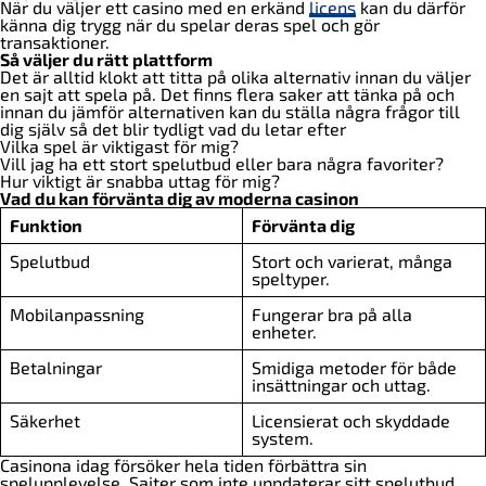
När du väljer ett casino med en erkänd
licens
kan du därför
känna dig trygg när du spelar deras spel och gör
transaktioner.
Så väljer du rätt plattform
Det är alltid klokt att titta på olika alternativ innan du väljer
en sajt att spela på. Det finns flera saker att tänka på och
innan du jämför alternativen kan du ställa några frågor till
dig själv så det blir tydligt vad du letar efter
Vilka spel är viktigast för mig?
Vill jag ha ett stort spelutbud eller bara några favoriter?
Hur viktigt är snabba uttag för mig?
Vad du kan förvänta dig av moderna casinon
Funktion
Förvänta dig
Spelutbud
Stort och varierat, många
speltyper.
Mobilanpassning
Fungerar bra på alla
enheter.
Betalningar
Smidiga metoder för både
insättningar och uttag.
Säkerhet
Licensierat och skyddade
system.
Casinona idag försöker hela tiden förbättra sin
spelupplevelse. Sajter som inte uppdaterar sitt spelutbud