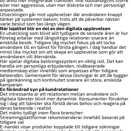
bli ännu mer integrerade framöver. Inte nödvändigtvis större
eller mer aggressiva, utan mer diskreta och mer personligt
anpassade.
Utvecklingen går mot upplevelser där användaren knappt
tänker på systemen bakom, trots att de påverkar nästan
varje beslut som tas längs vägen.
När lojalitet blir en del av den digitala upplevelsen
En utveckling som blivit allt tydligare de senaste åren är hur
företag arbetar med långsiktiga relationer snarare än
enskilda besök. Tidigare låg mycket fokus på att locka
användare till en tjänst för första gången. I dag handlar det
minst lika mycket om att skapa en upplevelse som gör att
användaren vill återvända.
Här spelar digitala belöningssystem en viktig roll. Det kan
handla om personliga erbjudanden, nivåbaserade
medlemskap eller innehåll som anpassas efter tidigare
beteenden. Gemensamt för dessa lösningar är att de bygger
på igenkänning och kontinuitet snarare än stora, enskilda
kampanjer.
En förändrad syn på kundrelationer
Det intressanta är att relationen mellan användare och
digitala tjänster blivit mer dynamisk. Konsumenter förväntar
sig i dag att tjänster ska förstå deras behov och reagera på
deras beteende i realtid.
Det märks tydligt inom flera branscher:
Streamingplattformar rekommenderar innehåll baserat på
tidigare val
E-handel visar produkter kopplade till tidigare sökningar