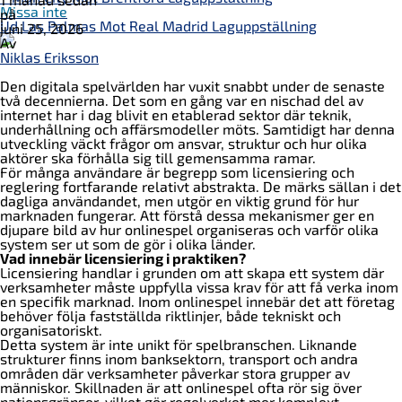
Missa inte
på
Ud Las Palmas Mot Real Madrid Laguppställning
juni 25, 2026
Av
Niklas Eriksson
Den digitala spelvärlden har vuxit snabbt under de senaste
två decennierna. Det som en gång var en nischad del av
internet har i dag blivit en etablerad sektor där teknik,
underhållning och affärsmodeller möts. Samtidigt har denna
utveckling väckt frågor om ansvar, struktur och hur olika
aktörer ska förhålla sig till gemensamma ramar.
För många användare är begrepp som licensiering och
reglering fortfarande relativt abstrakta. De märks sällan i det
dagliga användandet, men utgör en viktig grund för hur
marknaden fungerar. Att förstå dessa mekanismer ger en
djupare bild av hur onlinespel organiseras och varför olika
system ser ut som de gör i olika länder.
Vad innebär licensiering i praktiken?
Licensiering handlar i grunden om att skapa ett system där
verksamheter måste uppfylla vissa krav för att få verka inom
en specifik marknad. Inom onlinespel innebär det att företag
behöver följa fastställda riktlinjer, både tekniskt och
organisatoriskt.
Detta system är inte unikt för spelbranschen. Liknande
strukturer finns inom banksektorn, transport och andra
områden där verksamheter påverkar stora grupper av
människor. Skillnaden är att onlinespel ofta rör sig över
nationsgränser, vilket gör regelverket mer komplext.