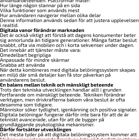
användarbeteenden. Plattformar mäter:
Hur länge någon stannar på en sida
Vilka funktioner som används mest
Hur användaren navigerar mellan olika delar
Denna information används sedan för att justera upplevelsen
i realtid.
Digitala vanor förändrar marknaden
Det är också viktigt att förstå att dagens konsumenter beter
sig annorlunda än tidigare generationer. Många fattar beslut
snabbt, ofta via mobilen och i korta sekvenser under dagen.
Det innebär att tjänster måste vara:
Omedelbart begripliga
Anpassade för mindre skärmar
Snabba att använda
När detta kombineras med digitala belöningssystem skapas
en miljö där små detaljer kan få stor påverkan på
användarens beslut.
En balans mellan teknik och mänskligt beteende
Trots den tekniska utvecklingen handlar allt i grunden
fortfarande om mänskligt beteende. Tekniken förändrar
verktygen, men drivkrafterna bakom våra beslut är ofta
desamma som tidigare.
Människor söker tydlighet, igenkänning och positiva signaler.
Digitala belöningar fungerar därför inte bara för att de är
tekniskt avancerade, utan för att de bygger på
grundläggande psykologiska mekanismer.
Därför fortsätter utvecklingen
Det mesta tyder på att digitala belöningssystem kommer att