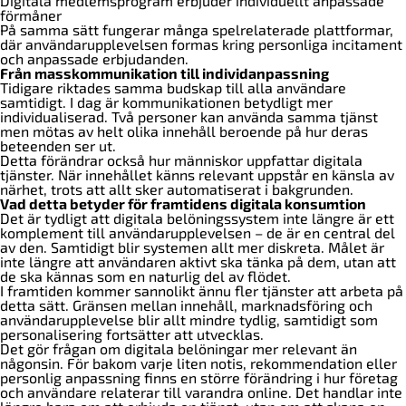
Digitala medlemsprogram erbjuder individuellt anpassade
förmåner
På samma sätt fungerar många spelrelaterade plattformar,
där användarupplevelsen formas kring personliga incitament
och anpassade erbjudanden.
Från masskommunikation till individanpassning
Tidigare riktades samma budskap till alla användare
samtidigt. I dag är kommunikationen betydligt mer
individualiserad. Två personer kan använda samma tjänst
men mötas av helt olika innehåll beroende på hur deras
beteenden ser ut.
Detta förändrar också hur människor uppfattar digitala
tjänster. När innehållet känns relevant uppstår en känsla av
närhet, trots att allt sker automatiserat i bakgrunden.
Vad detta betyder för framtidens digitala konsumtion
Det är tydligt att digitala belöningssystem inte längre är ett
komplement till användarupplevelsen – de är en central del
av den. Samtidigt blir systemen allt mer diskreta. Målet är
inte längre att användaren aktivt ska tänka på dem, utan att
de ska kännas som en naturlig del av flödet.
I framtiden kommer sannolikt ännu fler tjänster att arbeta på
detta sätt. Gränsen mellan innehåll, marknadsföring och
användarupplevelse blir allt mindre tydlig, samtidigt som
personalisering fortsätter att utvecklas.
Det gör frågan om digitala belöningar mer relevant än
någonsin. För bakom varje liten notis, rekommendation eller
personlig anpassning finns en större förändring i hur företag
och användare relaterar till varandra online. Det handlar inte