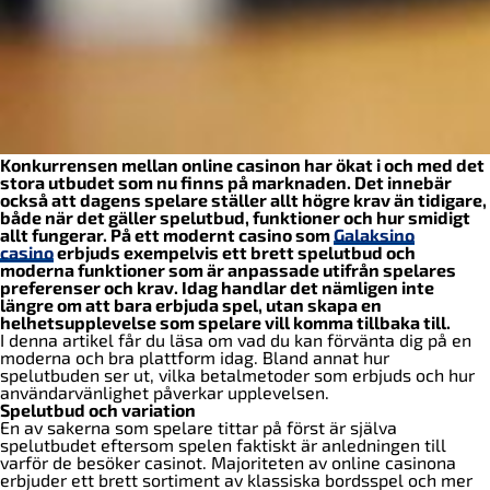
Konkurrensen mellan online casinon har ökat i och med det
stora utbudet som nu finns på marknaden. Det innebär
också att dagens spelare ställer allt högre krav än tidigare,
både när det gäller spelutbud, funktioner och hur smidigt
allt fungerar. På ett modernt casino som
Galaksino
casino
erbjuds exempelvis ett brett spelutbud och
moderna funktioner som är anpassade utifrån spelares
preferenser och krav. Idag handlar det nämligen inte
längre om att bara erbjuda spel, utan skapa en
helhetsupplevelse som spelare vill komma tillbaka till.
I denna artikel får du läsa om vad du kan förvänta dig på en
moderna och bra plattform idag. Bland annat hur
spelutbuden ser ut, vilka betalmetoder som erbjuds och hur
användarvänlighet påverkar upplevelsen.
Spelutbud och variation
En av sakerna som spelare tittar på först är själva
spelutbudet eftersom spelen faktiskt är anledningen till
varför de besöker casinot. Majoriteten av online casinona
erbjuder ett brett sortiment av klassiska bordsspel och mer