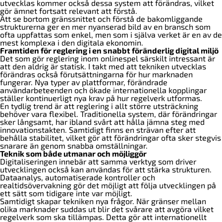
utvecklas kommer också dessa system att förändras, vilket
gör ämnet fortsatt relevant att förstå.
Att se bortom gränssnittet och förstå de bakomliggande
strukturerna ger en mer nyanserad bild av en bransch som
ofta uppfattas som enkel, men som i själva verket är en av de
mest komplexa i den digitala ekonomin.
Framtiden för reglering i en snabbt föränderlig digital miljö
Det som gör reglering inom onlinespel särskilt intressant är
att den aldrig är statisk. I takt med att tekniken utvecklas
förändras också förutsättningarna för hur marknaden
fungerar. Nya typer av plattformar, förändrade
användarbeteenden och ökade internationella kopplingar
ställer kontinuerligt nya krav på hur regelverk utformas.
En tydlig trend är att reglering i allt större utsträckning
behöver vara flexibel. Traditionella system, där förändringar
sker långsamt, har ibland svårt att hålla jämna steg med
innovationstakten. Samtidigt finns en strävan efter att
behålla stabilitet, vilket gör att förändringar ofta sker stegvis
snarare än genom snabba omställningar.
Teknik som både utmanar och möjliggör
Digitaliseringen innebär att samma verktyg som driver
utvecklingen också kan användas för att stärka strukturen.
Dataanalys, automatiserade kontroller och
realtidsövervakning gör det möjligt att följa utvecklingen på
ett sätt som tidigare inte var möjligt.
Samtidigt skapar tekniken nya frågor. När gränser mellan
olika marknader suddas ut blir det svårare att avgöra vilket
regelverk som ska tillämpas. Detta gör att internationellt