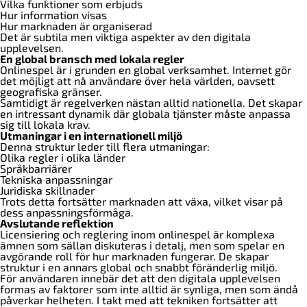
Vilka funktioner som erbjuds
Hur information visas
Hur marknaden är organiserad
Det är subtila men viktiga aspekter av den digitala
upplevelsen.
En global bransch med lokala regler
Onlinespel är i grunden en global verksamhet. Internet gör
det möjligt att nå användare över hela världen, oavsett
geografiska gränser.
Samtidigt är regelverken nästan alltid nationella. Det skapar
en intressant dynamik där globala tjänster måste anpassa
sig till lokala krav.
Utmaningar i en internationell miljö
Denna struktur leder till flera utmaningar:
Olika regler i olika länder
Språkbarriärer
Tekniska anpassningar
Juridiska skillnader
Trots detta fortsätter marknaden att växa, vilket visar på
dess anpassningsförmåga.
Avslutande reflektion
Licensiering och reglering inom onlinespel är komplexa
ämnen som sällan diskuteras i detalj, men som spelar en
avgörande roll för hur marknaden fungerar. De skapar
struktur i en annars global och snabbt föränderlig miljö.
För användaren innebär det att den digitala upplevelsen
formas av faktorer som inte alltid är synliga, men som ändå
påverkar helheten. I takt med att tekniken fortsätter att