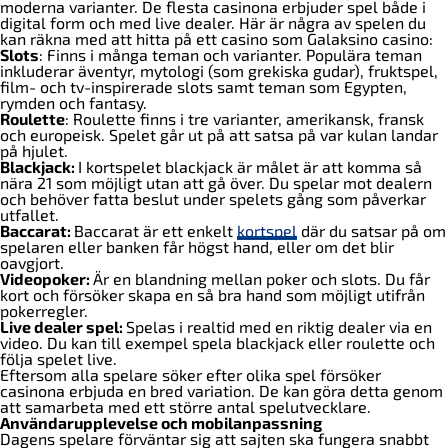
moderna varianter. De flesta casinona erbjuder spel både i
digital form och med live dealer. Här är några av spelen du
kan räkna med att hitta på ett casino som Galaksino casino:
Slots
: Finns i många teman och varianter. Populära teman
inkluderar äventyr, mytologi (som grekiska gudar), fruktspel,
film- och tv-inspirerade slots samt teman som Egypten,
rymden och fantasy.
Roulette
: Roulette finns i tre varianter, amerikansk, fransk
och europeisk. Spelet går ut på att satsa på var kulan landar
på hjulet.
Blackjack:
I kortspelet blackjack är målet är att komma så
nära 21 som möjligt utan att gå över. Du spelar mot dealern
och behöver fatta beslut under spelets gång som påverkar
utfallet.
Baccarat:
Baccarat är ett enkelt
kortspel
där du satsar på om
spelaren eller banken får högst hand, eller om det blir
oavgjort.
Videopoker:
Är en blandning mellan poker och slots. Du får
kort och försöker skapa en så bra hand som möjligt utifrån
pokerregler.
Live dealer spel:
Spelas i realtid med en riktig dealer via en
video. Du kan till exempel spela blackjack eller roulette och
följa spelet live.
Eftersom alla spelare söker efter olika spel försöker
casinona erbjuda en bred variation. De kan göra detta genom
att samarbeta med ett större antal spelutvecklare.
Användarupplevelse och mobilanpassning
Dagens spelare förväntar sig att sajten ska fungera snabbt