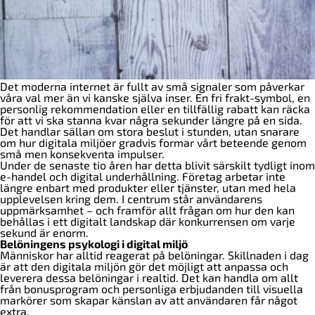
Det moderna internet är fullt av små signaler som påverkar
våra val mer än vi kanske själva inser. En fri frakt-symbol, en
personlig rekommendation eller en tillfällig rabatt kan räcka
för att vi ska stanna kvar några sekunder längre på en sida.
Det handlar sällan om stora beslut i stunden, utan snarare
om hur digitala miljöer gradvis formar vårt beteende genom
små men konsekventa impulser.
Under de senaste tio åren har detta blivit särskilt tydligt inom
e-handel och digital underhållning. Företag arbetar inte
längre enbart med produkter eller tjänster, utan med hela
upplevelsen kring dem. I centrum står användarens
uppmärksamhet – och framför allt frågan om hur den kan
behållas i ett digitalt landskap där konkurrensen om varje
sekund är enorm.
Belöningens psykologi i digital miljö
Människor har alltid reagerat på belöningar. Skillnaden i dag
är att den digitala miljön gör det möjligt att anpassa och
leverera dessa belöningar i realtid. Det kan handla om allt
från bonusprogram och personliga erbjudanden till visuella
markörer som skapar känslan av att användaren får något
extra.