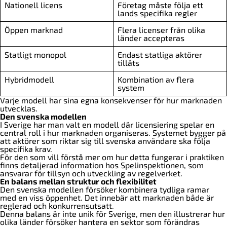
Nationell licens
Företag måste följa ett
lands specifika regler
Öppen marknad
Flera licenser från olika
länder accepteras
Statligt monopol
Endast statliga aktörer
tillåts
Hybridmodell
Kombination av flera
system
Varje modell har sina egna konsekvenser för hur marknaden
utvecklas.
Den svenska modellen
I Sverige har man valt en modell där licensiering spelar en
central roll i hur marknaden organiseras. Systemet bygger på
att aktörer som riktar sig till svenska användare ska följa
specifika krav.
För den som vill förstå mer om hur detta fungerar i praktiken
finns detaljerad information hos Spelinspektionen, som
ansvarar för tillsyn och utveckling av regelverket.
En balans mellan struktur och flexibilitet
Den svenska modellen försöker kombinera tydliga ramar
med en viss öppenhet. Det innebär att marknaden både är
reglerad och konkurrensutsatt.
Denna balans är inte unik för Sverige, men den illustrerar hur
olika länder försöker hantera en sektor som förändras