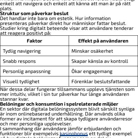
enkelt att navigera och enkelt att känna att man är på rätt
plats.
Struktur som påverkar beslut
Det handlar inte bara om estetik. Hur information
presenteras påverkar direkt hur människor fattar beslut.
Studier kring digitalt beteende visar att användare tenderar
att reagera positivt på:
Faktor
Effekt på användaren
Tydlig navigering
Minskar osäkerhet
Snabb respons
Skapar känsla av kontroll
Personlig anpassning
Ökar engagemang
Visuell tydlighet
Förenklar beslutsfattande
När dessa delar fungerar tillsammans upplevs tjänsten som
mer intuitiv, vilket i sin tur påverkar hur länge användaren
stannar kvar.
Belöningar och konsumtion i spelrelaterade miljöer
En sektor där digitala belöningssystem blivit särskilt synliga
är inom onlinebaserad underhållning. Där används olika
former av incitament för att skapa tydligare användarresor
och mer personliga upplevelser.
I sammanhang där användare jämför erbjudanden och
funktioner blir exempelvis
kasinobonus
ett tydligt exempel