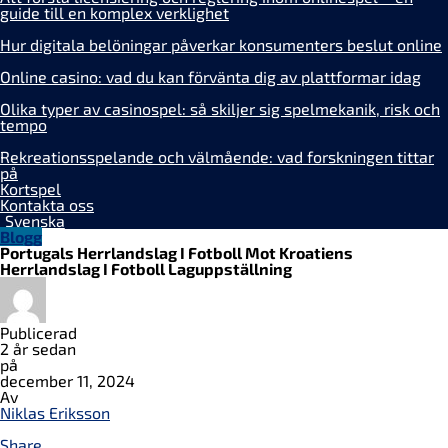
guide till en komplex verklighet
Hur digitala belöningar påverkar konsumenters beslut online
Online casino: vad du kan förvänta dig av plattformar idag
Olika typer av casinospel: så skiljer sig spelmekanik, risk och
tempo
Rekreationsspelande och välmående: vad forskningen tittar
på
Kortspel
Kontakta oss
Svenska
Blogg
Portugals Herrlandslag I Fotboll Mot Kroatiens
Herrlandslag I Fotboll Laguppställning
Publicerad
2 år sedan
på
december 11, 2024
Av
Niklas Eriksson
Share