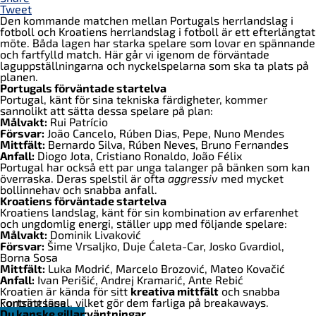
Tweet
Den kommande matchen mellan Portugals herrlandslag i
fotboll och Kroatiens herrlandslag i fotboll är ett efterlängtat
möte. Båda lagen har starka spelare som lovar en spännande
och fartfylld match. Här går vi igenom de förväntade
laguppställningarna och nyckelspelarna som ska ta plats på
planen.
Portugals förväntade startelva
Portugal, känt för sina tekniska färdigheter, kommer
sannolikt att sätta dessa spelare på plan:
Målvakt:
Rui Patrício
Försvar:
João Cancelo, Rúben Dias, Pepe, Nuno Mendes
Mittfält:
Bernardo Silva, Rúben Neves, Bruno Fernandes
Anfall:
Diogo Jota, Cristiano Ronaldo, João Félix
Portugal har också ett par unga talanger på bänken som kan
överraska. Deras spelstil är ofta
aggressiv
med mycket
bollinnehav och snabba anfall.
Kroatiens förväntade startelva
Kroatiens landslag, känt för sin kombination av erfarenhet
och ungdomlig energi, ställer upp med följande spelare:
Målvakt:
Dominik Livaković
Försvar:
Šime Vrsaljko, Duje Ćaleta-Car, Josko Gvardiol,
Borna Sosa
Mittfält:
Luka Modrić, Marcelo Brozović, Mateo Kovačić
Anfall:
Ivan Perišić, Andrej Kramarić, Ante Rebić
Kroatien är kända för sitt
kreativa mittfält
och snabba
kontringsspel, vilket gör dem farliga på breakaways.
Fortsätt läsa
Analyser och förväntningar
Du kanske gillar