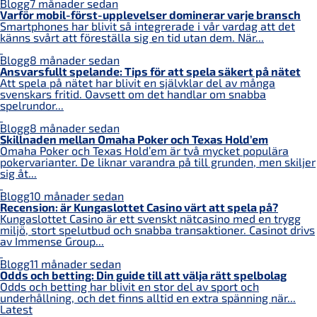
Blogg
7 månader sedan
Varför mobil-först-upplevelser dominerar varje bransch
Smartphones har blivit så integrerade i vår vardag att det
känns svårt att föreställa sig en tid utan dem. När...
Blogg
8 månader sedan
Ansvarsfullt spelande: Tips för att spela säkert på nätet
Att spela på nätet har blivit en självklar del av många
svenskars fritid. Oavsett om det handlar om snabba
spelrundor...
Blogg
8 månader sedan
Skillnaden mellan Omaha Poker och Texas Hold’em
Omaha Poker och Texas Hold’em är två mycket populära
pokervarianter. De liknar varandra på till grunden, men skiljer
sig åt...
Blogg
10 månader sedan
Recension: är Kungaslottet Casino värt att spela på?
Kungaslottet Casino är ett svenskt nätcasino med en trygg
miljö, stort spelutbud och snabba transaktioner. Casinot drivs
av Immense Group...
Blogg
11 månader sedan
Odds och betting: Din guide till att välja rätt spelbolag
Odds och betting har blivit en stor del av sport och
underhållning, och det finns alltid en extra spänning när...
Latest