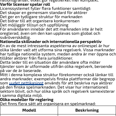
Varför licenser spelar roll
Licenssystemet fyller flera funktioner samtidigt:
Det skapar en gemensam standard för aktörer
Det ger en tydligare struktur för marknaden
Det bidrar till att organisera konkurrensen
Det möjliggör tillsyn och uppföljning
För användaren innebär det att marknaden inte är helt
oreglerad, även om den kan upplevas som global och
svåröverskådlig.
Nationella skillnader och internationella perspektiv
En av de mest intressanta aspekterna av onlinespel är hur
olika länder valt att utforma sina regelverk. Vissa marknader
har tydliga nationella system, medan andra är mer öppna och
tillåter aktörer från flera jurisdiktioner.
Detta leder till en situation där användare ofta möter
tjänster som är utformade utifrån olika regelverk, beroende
på var de är baserade.
Mitt i denna komplexa struktur förekommer också länkar till
andra marknader, exempelvis finska plattformar där begrepp
som
uudet nettikasinot
används för att beskriva nya aktörer
på den finska spelmarknaden. Det visar hur internationell
sektorn blivit, och hur olika språk och regelverk samexisterar
i samma digitala miljö.
Olika modeller för reglering
Det finns flera sätt att organisera en spelmarknad:
Modell
Beskrivning