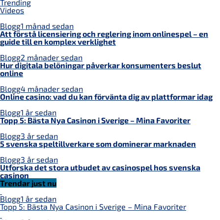
Trending
Videos
Blogg
1 månad sedan
Att förstå licensiering och reglering inom onlinespel – en
guide till en komplex verklighet
Blogg
2 månader sedan
Hur digitala belöningar påverkar konsumenters beslut
online
Blogg
4 månader sedan
Online casino: vad du kan förvänta dig av plattformar idag
Blogg
1 år sedan
Topp 5: Bästa Nya Casinon i Sverige – Mina Favoriter
Blogg
3 år sedan
5 svenska speltillverkare som dominerar marknaden
Blogg
3 år sedan
Utforska det stora utbudet av casinospel hos svenska
casinon
Trendar just nu
Blogg
1 år sedan
Topp 5: Bästa Nya Casinon i Sverige – Mina Favoriter