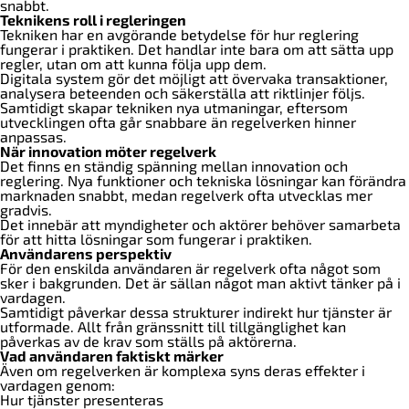
snabbt.
Teknikens roll i regleringen
Tekniken har en avgörande betydelse för hur reglering
fungerar i praktiken. Det handlar inte bara om att sätta upp
regler, utan om att kunna följa upp dem.
Digitala system gör det möjligt att övervaka transaktioner,
analysera beteenden och säkerställa att riktlinjer följs.
Samtidigt skapar tekniken nya utmaningar, eftersom
utvecklingen ofta går snabbare än regelverken hinner
anpassas.
När innovation möter regelverk
Det finns en ständig spänning mellan innovation och
reglering. Nya funktioner och tekniska lösningar kan förändra
marknaden snabbt, medan regelverk ofta utvecklas mer
gradvis.
Det innebär att myndigheter och aktörer behöver samarbeta
för att hitta lösningar som fungerar i praktiken.
Användarens perspektiv
För den enskilda användaren är regelverk ofta något som
sker i bakgrunden. Det är sällan något man aktivt tänker på i
vardagen.
Samtidigt påverkar dessa strukturer indirekt hur tjänster är
utformade. Allt från gränssnitt till tillgänglighet kan
påverkas av de krav som ställs på aktörerna.
Vad användaren faktiskt märker
Även om regelverken är komplexa syns deras effekter i
vardagen genom:
Hur tjänster presenteras