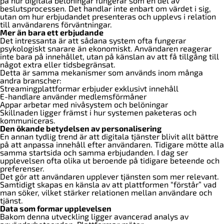
på hur digitala belöningar fungerar som en del av
beslutsprocessen. Det handlar inte enbart om värdet i sig,
utan om hur erbjudandet presenteras och upplevs i relation
till användarens förväntningar.
Mer än bara ett erbjudande
Det intressanta är att sådana system ofta fungerar
psykologiskt snarare än ekonomiskt. Användaren reagerar
inte bara på innehållet, utan på känslan av att få tillgång till
något extra eller tidsbegränsat.
Detta är samma mekanismer som används inom många
andra branscher:
Streamingplattformar erbjuder exklusivt innehåll
E-handlare använder medlemsförmåner
Appar arbetar med nivåsystem och belöningar
Skillnaden ligger främst i hur systemen paketeras och
kommuniceras.
Den ökande betydelsen av personalisering
En annan tydlig trend är att digitala tjänster blivit allt bättre
på att anpassa innehåll efter användaren. Tidigare mötte alla
samma startsida och samma erbjudanden. I dag ser
upplevelsen ofta olika ut beroende på tidigare beteende och
preferenser.
Det gör att användaren upplever tjänsten som mer relevant.
Samtidigt skapas en känsla av att plattformen “förstår” vad
man söker, vilket stärker relationen mellan användare och
tjänst.
Data som formar upplevelsen
Bakom denna utveckling ligger avancerad analys av