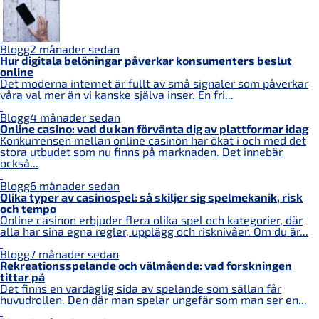
Blogg
2 månader sedan
Hur digitala belöningar påverkar konsumenters beslut
online
Det moderna internet är fullt av små signaler som påverkar
våra val mer än vi kanske själva inser. En fri...
Blogg
4 månader sedan
Online casino: vad du kan förvänta dig av plattformar idag
Konkurrensen mellan online casinon har ökat i och med det
stora utbudet som nu finns på marknaden. Det innebär
också...
Blogg
6 månader sedan
Olika typer av casinospel: så skiljer sig spelmekanik, risk
och tempo
Online casinon erbjuder flera olika spel och kategorier, där
alla har sina egna regler, upplägg och risknivåer. Om du är...
Blogg
7 månader sedan
Rekreationsspelande och välmående: vad forskningen
tittar på
Det finns en vardaglig sida av spelande som sällan får
huvudrollen. Den där man spelar ungefär som man ser en...