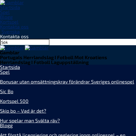
Startsida
Spel
Blogg
Kortspel
Kontakta oss
Svenska
Kontakta oss
Gamblar
Portugals Herrlandslag I Fotboll Mot Kroatiens
Herrlandslag I Fotboll Laguppställning
Startsida
Spel
Bonusar utan omsättningskrav förändrar Sveriges onlinespel
Sic Bo
Kortspel 500
Skip bo – Vad är det?
Hur spelar man Svälta räv?
Blogg
Att förstå licensiering och reglering inom onlinespel – en