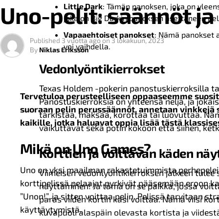
Uno-pelit: säännöt ja
Little Dark
: Tämän panoksen, joka on yleens
Pelin tavoite
joka on Big Darkin panoksen asettaneen pe
Pelin tavoitteena on päästä eroon kaikista pelaajap
Vapaaehtoiset panokset
: Nämä panokset a
Published
3 vuotta ago
on
3 lokakuun, 2023
voi vaihdella.
pelaajat rakentavat pelilaudan keskelle korttien sa
By
Niklas Eriksson
toimivat jokerikortteina, ja niitä voidaan käyttää k
Vedonlyöntikierrokset
Kuvaus
Komponentit
Texas Holdem -pokerin panostuskierroksilla t
Tervetuloa perusteelliseen oppaaseemme suositu
Panostuskierroksia on yhteensä neljä, ja jokais
Skipbo on suosittu
162 korttia, joissa on merkinnät 1-12, 
suoraan pelin perussäännöt, annetaan vinkkejä s
tarkistaa, maksaa, korottaa tai luovuttaa. Nämä
korttipeli
skipbo-korttia.
kaikille, jotka haluavat oppia lisää tästä klassise
vaikuttavat sekä potin kokoon että siihen, ketkä
Pelissä yhdistyvät
Pelaajakumpu, peittämättömät kumpa
strategia ja onni
raahauskasa ja rakennuskasat.
Mikä on Uno Games?
Korttien ja voittavan käden nä
Voi pelata 2-6
Skipbo-kortteja voidaan käyttää mink
pelaajaa
tahansa määrän
Uno on yksi maailman rakastetuimmista perhepelei
Viimeisen vedonlyöntikierroksen jälkeen tulee s
korttipelissä pelaajat pyrkivät pääsemään eroon k
Kerää kierroksia
Jokaista kierrosta pelataan, kunnes y
näyttäminen! Ja tämä on se paikka, jossa voit
”Unon!”. ja sitten voittaa pelin. Pelissä tarvitaan s
voittoa varten
pelaajalta loppuvat kortit.
paras viiden kortin käsi voittaa. Nämä viisi ko
käyttäytymistä.
kuvapuoli alaspäin olevasta kortista ja viidestä