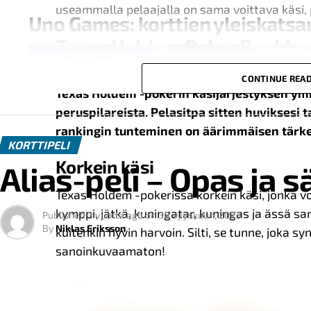
Valmistelut
useammalla pelaajalla on sama voittava käsi, 
Uno Games: korttien yleiskatsa
Texas Holdem Poker Ranking
CONTINUE REA
Texas Holdem -pokerin käsijärjestyksen y
peruspilareista. Pelasitpa sitten huviksesi ta
rankingin tunteminen on äärimmäisen tärk
KORTTIPELI
Korkein käsi
Alias-peli – Opas ja 
Texas Holdem -pokerissa korkein käsi, jonka voi
kymppi, jätkä, kuningatar, kuningas ja ässä s
Published
3 vuotta ago
on
30 syyskuun, 2023
By
Niklas Eriksson
kuitenkin hyvin harvoin. Silti, se tunne, joka s
sanoinkuvaamaton!
Par