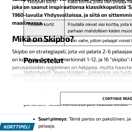
Yksityiset kortit
Kaksi korttia, jotka vain pelaaja n
joka on saanut inspiraationsa klassikkopelistä ’Sp
1960-luvulla Yhdysvalloissa, ja siitä on sittemmin
maailmassa.
Yhteiset kortit
Pöydällä olevat viisi korttia, joita
parhaan mahdollisen käden muo
Mikä on Skipbo?
Interventiokierros
Pelin vaihe, jolloin pelaajat voiva
Skipbo on strategiapeli, jota voi pelata 2-6 pelaaja
Ponnistelut
on kortteja, joissa on merkinnät 1-12, ja 16 ”skipbo”-
perusasioiden oppiminen on helppoa, mutta haastee
Vedonlyönti Texas Holdem -pokerissa voi tuntu
laatiminen, jotta pääset ensimmäisenä eroon kaikist
huoli, se ei ole niin monimutkaista kuin miltä 
pakolliset toimet, jotka ovat blindien muodossa
Pelin osat
panostuskierrosten aikana. Jokainen peli alkaa 
CONTINUE REA
Skipbo-pelissä on 162 korttia. 144 näistä korteista 
panokset. Tässä vaiheessa peli todella alkaa!
Skipbo-kortteja, joita voidaan käyttää minkä taha
pelaajalla on myös oma pelaajakasansa, ja pöydällä 
Suuri pimeys
: Tämä panos on pakollinen, j
nimillä ”Paljastetut kasat”, ”Nostokasat” ja ”Rakenn
pelaaja.
KORTTIPELI