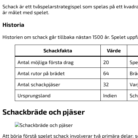
Schack är ett tvåspelarstrategispel som spelas på ett kvadr
är målet med spelet.
Historia
Historien om schack går tillbaka nästan 1500 år. Spelet uppfa
Schackfakta
Värde
Antal möjliga första drag
20
Spe
Antal rutor på brädet
64
Brä
Antal schackpjäser
32
Var
Ursprungsland
Indien
Sch
Schackbräde och pjäser
Att börja förstå spelet schack involverar två primära delar: 