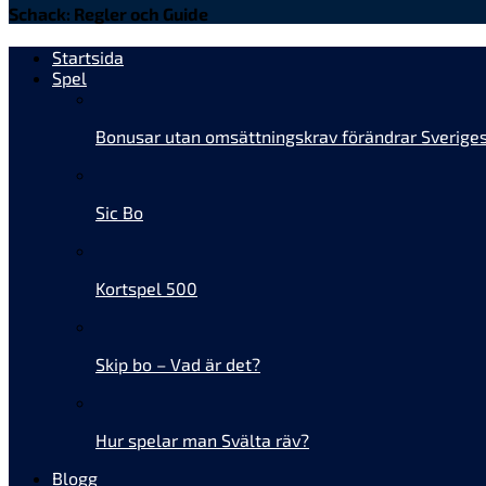
Schack: Regler och Guide
Startsida
Spel
Bonusar utan omsättningskrav förändrar Sveriges
Sic Bo
Kortspel 500
Skip bo – Vad är det?
Hur spelar man Svälta räv?
Blogg