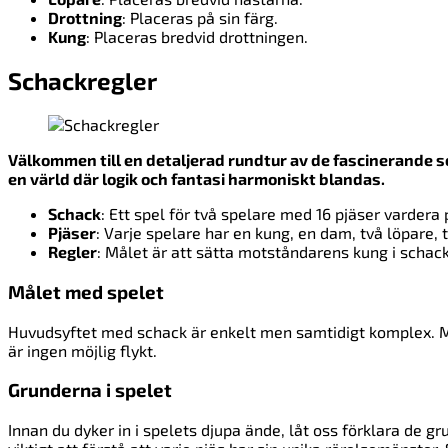
Drottning
: Placeras på sin färg.
Kung
: Placeras bredvid drottningen.
Schackregler
Välkommen till en detaljerad rundtur av de fascinerande sch
en värld där logik och fantasi harmoniskt blandas.
Schack
: Ett spel för två spelare med 16 pjäser vardera p
Pjäser
: Varje spelare har en kung, en dam, två löpare, 
Regler
: Målet är att sätta motståndarens kung i schac
Målet med spelet
Huvudsyftet med schack är enkelt men samtidigt komplex. Mål
är ingen möjlig flykt.
Grunderna i spelet
Innan du dyker in i spelets djupa ände, låt oss förklara de g