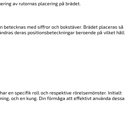
nering av rutornas placering på brädet.
umn betecknas med siffror och bokstäver. Brädet placeras så
a, ändras deras positionsbeteckningar beroende på vilket håll
r en specifik roll och respektive rörelsemönster. Initialt
tning, och en kung. Din förmåga att effektivt använda dessa