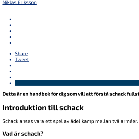
Niklas Eriksson
Share
Tweet
Detta är en handbok för dig som vill att förstå schack full
Introduktion till schack
Schack anses vara ett spel av ädel kamp mellan två arméer. D
Vad är schack?