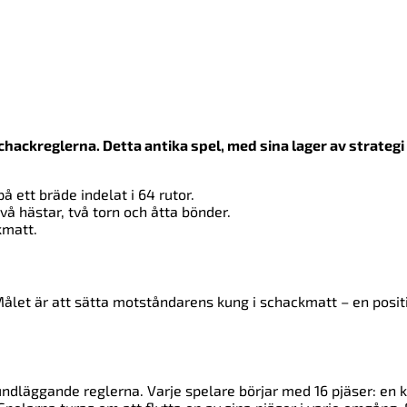
ackreglerna. Detta antika spel, med sina lager av strategi o
å ett bräde indelat i 64 rutor.
två hästar, två torn och åtta bönder.
kmatt.
et är att sätta motståndarens kung i schackmatt – en positio
rundläggande reglerna. Varje spelare börjar med 16 pjäser: en k