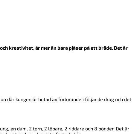
ch kreativitet, är mer än bara pjäser på ett bräde. Det är
n där kungen är hotad av förlorande i följande drag och det
ung, en dam, 2 torn, 2 löpare, 2 riddare och 8 bönder. Det är