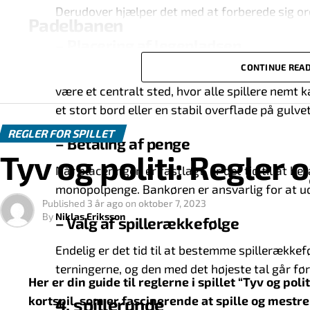
det formål at opnå den højest mulige score.
Derudover hjælper det med at forberede sig orde
Padelbanen
Ombytning
: Hver runde kan spilleren gemme en te
– Placering af legepladsen
mere. Efter de tre kast får spilleren point afhængigt
Padelbanen er lidt mindre end en almindelig tennis
Parametre
: De bedste resultater opnås ved at g
CONTINUE REA
vinduesnet. Et centralt net deler banen i to dele. Hve
Det første skridt i forberedelsesprocessen er a
mulige score. Dette omfatter enkeltnumre, tre ens, fir
over nettet og holde spillet i gang.
være et centralt sted, hvor alle spillere nemt k
og Yahtzee (alle terninger er ens).
et stort bord eller en stabil overflade på gulvet
Spiludstyr
Målsætninger for runden
REGLER FOR SPILLET
– Betaling af penge
Spiludstyret omfatter padel tennis bat og bolde. Ket
Tyv og politi: Regler 
At få en kombination med høj score er målet for run
Når placeringen er fastlagt, er det tid til at b
strandtennisketsjere, er lavet af et hårdt komposi
træffe det bedst mulige valg med de kast, han har, f
monopolpenge. Bankøren er ansvarlig for at udde
lidt mindre end tennisbolde og har et lavere opsprin
kan du sigte efter en stor Yatzy (alle terninger vis
Published
3 år ago
on
oktober 7, 2023
kan sigte efter en lille eller stor straight (rækkefølge
By
Niklas Eriksson
– Valg af spillerækkefølge
Padel-
Beskrivelse
regler
Regler for spillet
Endelig er det tid til at bestemme spillerække
Padelbanen
En lille tennisbane med glasvægge
Øv d
terningerne, og den med det højeste tal går før
eller vinduesnet.
I Yatzy går turen altid med uret fra den første spill
Her er din guide til reglerne i spillet “Tyv og pol
kast, og så tager den næste spiller over. Dette fortsæ
kortspil, som er fascinerende at spille og mestre. 
4. spillerunde
Spiludstyr
Et padel tennis bat og mindre bolde
Køb 