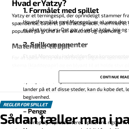
Hvad er Yatzy?
1. Formålet med spillet
Yatzy er et terningespil, der oprindeligt stammer fr
Hovedformålet med Monopoly er at være den sid
spændende, baseret på tilfældigheder, men med et s
er gået konkurs. Det gør vi ved at købe, leje 
populært på grund af sin enkelhed og spænding.
2. Spilkomponenter
Materialer til spil
Et spil Monopoly indeholder flere komponenter,
For at spille Yatzy skal du bruge følgende spilmater
skema (kladdepapir) og en blyant til at holde styr p
– Planen for spillet
CONTINUE REA
Terninger
Spillepladen er fyldt med 40 felter med velken
lander på et af disse steder, kan du købe det, le
Yatzy bruger fem sekssidede terninger. Hver side af
begivenhed.
repræsenterer de forskellige værdier.
REGLER FOR SPILLET
– Penge
Graffiti-papir
Sådan tæller man i pa
I Monopoly repræsenteres spillerens rigdom ved 
Det særlige skrabepapir bruges til at spore og bereg