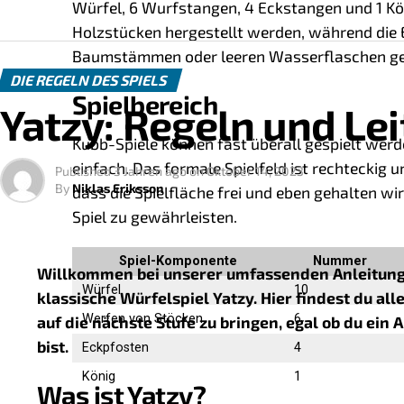
Würfel, 6 Wurfstangen, 4 Eckstangen und 1 Kö
Holzstücken hergestellt werden, während die
Baumstämmen oder leeren Wasserflaschen gef
DIE REGELN DES SPIELS
Spielbereich
Yatzy: Regeln und Le
Kubb-Spiele können fast überall gespielt werde
einfach. Das formale Spielfeld ist rechteckig u
Published
3 Jahren ago
on
Oktober 14, 2023
By
Niklas Eriksson
dass die Spielfläche frei und eben gehalten wi
Spiel zu gewährleisten.
Spiel-Komponente
Nummer
Willkommen bei unserer umfassenden Anleitung
Würfel
10
klassische Würfelspiel Yatzy. Hier findest du all
Werfen von Stöcken
6
auf die nächste Stufe zu bringen, egal ob du ein
bist.
Eckpfosten
4
König
1
Was ist Yatzy?