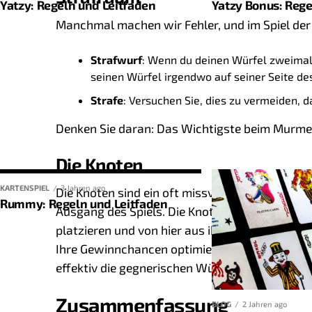
Yatzy: Regeln und Leitfaden
Yatzy Bonus: Rege
Manchmal machen wir Fehler, und im Spiel der
Anzahl der Spieler
Anzahl der K
2-6
52
Strafwurf
: Wenn du deinen Würfel zweimal 
7-10
104
seinen Würfel irgendwo auf seiner Seite des
Strafe
: Versuchen Sie, dies zu vermeiden, d
Grundregeln des Spiels
Denken Sie daran: Das Wichtigste beim Murmel
Die Knoten
Padel hat, wie viele andere Schlägersportarten auch
grundlegendes Verständnis dieses Systems ist wicht
KARTENSPIEL
3 Jahren ago
Die Knoten sind ein oft missverstandener Teil d
Rummy: Regeln und Leitfaden
zu geben und zu lernen, wie man in Padel-Regeln zäh
Ausgang des Spiels. Die Knotenpunkte sind die 
platzieren und von hier aus ihre Schüsse abfeu
Punktgewinn
: Ein Team gewinnt einen Punkt, wenn
Ihre Gewinnchancen optimieren. Ein guter Knot
Was wäre ein Yatzy-Spiel ohne seine berühmten Kate
zurückspielt.
effektiv die gegnerischen Würfel zu treffen od
Würfelspiel, sondern auch ein Spiel der Strategie 
Spiele und Sätze
: Ein Paddelspiel besteht aus ve
Wahrscheinlich haben Sie bereits eine gute Vorste
Zusammenfassung
Mini-Wettkampf innerhalb des Spiels ist. Ein Team 
BLOG
2 Jahren ago