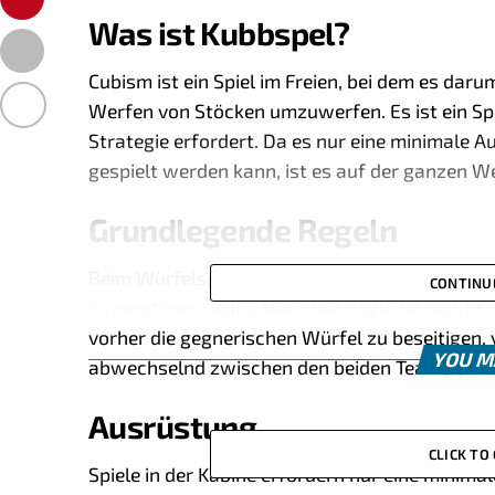
Was ist Kubbspel?
Cubism ist ein Spiel im Freien, bei dem es dar
Werfen von Stöcken umzuwerfen. Es ist ein Spi
Strategie erfordert. Da es nur eine minimale A
gespielt werden kann, ist es auf der ganzen W
Grundlegende Regeln
Beim Würfelspiel treten zwei Teams gegeneina
CONTINU
zu zerstören. Jedes Team hat 6 Würfel und 1 K
vorher die gegnerischen Würfel zu beseitigen, 
YOU M
abwechselnd zwischen den beiden Teams stat
Ausrüstung
CLICK T
Spiele in der Kabine erfordern nur eine minima