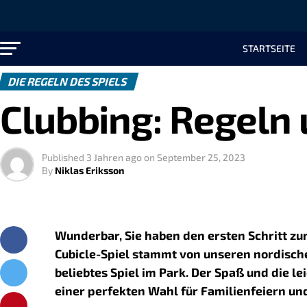
STARTSEITE
DIE REGELN DES SPIELS
Clubbing: Regeln 
Published
3 Jahren ago
on
September 25, 2023
By
Niklas Eriksson
Wunderbar, Sie haben den ersten Schritt z
Cubicle-Spiel stammt von unseren nordisch
beliebtes Spiel im Park. Der Spaß und die l
einer perfekten Wahl für Familienfeiern und