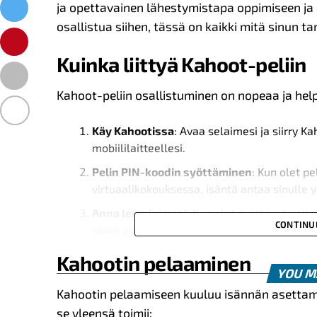
ja opettavainen lähestymistapa oppimiseen ja ar
osallistua siihen, tässä on kaikki mitä sinun ta
Kuinka liittyä Kahoot-peliin
Kahoot-peliin osallistuminen on nopeaa ja hel
Käy Kahootissa
: Avaa selaimesi ja siirry K
mobiililaitteellesi.
Pelin PIN-koodin syöttäminen
: Kun olet p
virtuaalikokouksessa, isäntä antaa sinulle y
Anna lempinimesi
: Kun olet syöttänyt peli
CONTINU
sinua pyydetään antamaan lempinimi, joka n
Kahootin pelaaminen
YOU M
Kahootin pelaamiseen kuuluu isännän asettami
se yleensä toimii: