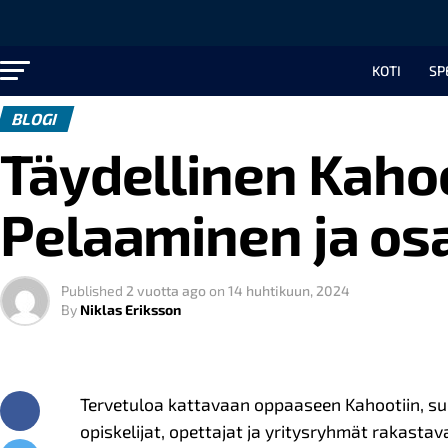
KOTI
SP
BLOGI
Täydellinen Kaho
Pelaaminen ja os
Published
2 vuotta ago
on
14 huhtikuun, 2024
By
Niklas Eriksson
Tervetuloa kattavaan oppaaseen Kahootiin, suosi
opiskelijat, opettajat ja yritysryhmät rakasta