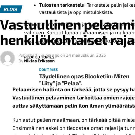
Monet pelaajat ovat alkaneet suosia tätä mallia se
Tulosten tarkastelu
: Tarkastele pelin jälk
nettikasinoilla voi olla erilaisia kampanjoita, mutt
BLOGI
vastauksista ja oppimistuloksista.
tarkasti, mitä hän saa ja millä ehdoilla. Jos haluat 
Vastuullinen pelaami
Kahootin interaktiivinen ja joustava alusta te
spinight
tarjoaa kattavia vertailuja ja arvosteluja.
välineen. Kahoot lupaa dynaamisen ja mukaan
henkilökohtaiset raja
Miten nämä pelit eroavat perint
osallistutko pelaajana vai isännöitkö omaa peli
Perinteisissä kasinopeleissä bonuksiin liitetyt kie
Published
1 vuosi ago
on
24 maaliskuun, 2025
RELATED TOPICS:
By
Niklas Eriksson
säätöä. Kun kierrätysvaatimuksia ei ole, pelaaja voi
DON'T MISS
ilman, että hänen tarvitsee miettiä lisävaatimuksi
Täydellinen opas Blooketiin: Miten
tarjoaa läpinäkyvämmän pelikokemuksen.
”Liity” ja ”Pelaa”.
Pelaamisen hallinta on tärkeää, jotta se pysyy h
Tärkeä etu on, että voittojen realisoiminen tapaht
Vastuullinen pelaaminen tarkoittaa omien rajojen
että he ovat huomanneet pelaavansa rennommalla mie
auttaa säilyttämään pelin ilon ilman ylimääräistä
Asiantuntijoiden mukaan tämä malli voi lisätä pela
ovat selkeät ja pelin aikana ei synny yllätyksiä.
Kun astut pelien maailmaan, on tärkeää pitää miele
Ensimmäinen askel on tiedostaa omat rajasi ja tun
Kasinopelien plussat ja miinuks