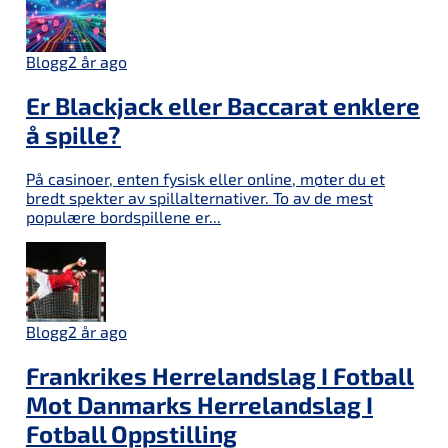
Blogg
2 år ago
Er Blackjack eller Baccarat enklere
å spille?
På casinoer, enten fysisk eller online, møter du et
bredt spekter av spillalternativer. To av de mest
populære bordspillene er...
Blogg
2 år ago
Frankrikes Herrelandslag I Fotball
Mot Danmarks Herrelandslag I
Fotball Oppstilling