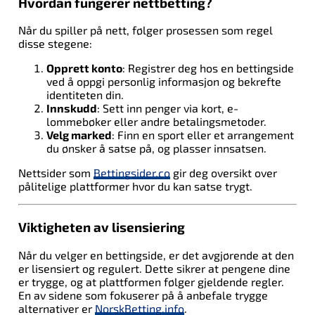
Hvordan fungerer nettbetting?
Når du spiller på nett, følger prosessen som regel
disse stegene:
Opprett konto
: Registrer deg hos en bettingside
ved å oppgi personlig informasjon og bekrefte
identiteten din.
Innskudd
: Sett inn penger via kort, e-
lommebøker eller andre betalingsmetoder.
Velg marked
: Finn en sport eller et arrangement
du ønsker å satse på, og plasser innsatsen.
Nettsider som
Bettingsider.co
gir deg oversikt over
pålitelige plattformer hvor du kan satse trygt.
Viktigheten av lisensiering
Når du velger en bettingside, er det avgjørende at den
er lisensiert og regulert. Dette sikrer at pengene dine
er trygge, og at plattformen følger gjeldende regler.
En av sidene som fokuserer på å anbefale trygge
alternativer er
NorskBetting.info
.