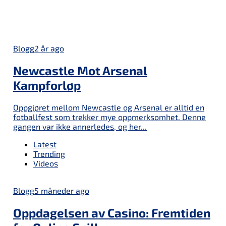
Blogg
2 år ago
Newcastle Mot Arsenal
Kampforløp
Oppgjøret mellom Newcastle og Arsenal er alltid en
fotballfest som trekker mye oppmerksomhet. Denne
gangen var ikke annerledes, og her...
Latest
Trending
Videos
Blogg
5 måneder ago
Oppdagelsen av Casino: Fremtiden