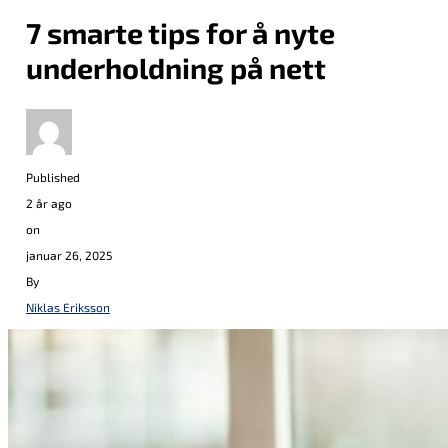
7 smarte tips for å nyte
underholdning på nett
Published
2 år ago
on
januar 26, 2025
By
Niklas Eriksson