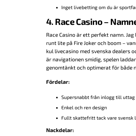
Inget livebetting om du är sportfa
4.
Race Casino – Namnet
Race Casino är ett perfekt namn. Jag 
runt lite på Fire Joker och boom – va
kul livecasino med svenska dealers o
är navigationen smidig, spelen laddar 
genomtänkt och optimerat för både n
Fördelar:
Supersnabbt från inlogg till uttag
Enkel och ren design
Fullt skattefritt tack vare svensk 
Nackdelar: