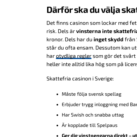
Därför ska du välja ska
Det finns casinon som lockar med fet
risk. Dels är
vinsterna inte skattefri
kronor. Dels har du
inget skydd
från 
står du ofta ensam. Dessutom kan utta
har
otydliga regler
som gör det svårt 
heller inte alltid lika hög som på lice
Skattefria casinon i Sverige:
Måste följa svensk spellag
Erbjuder trygg inloggning med Ba
Har Swish och snabba uttag
Är kopplade till Spelpaus
Ger dig vinstpengarna direkt – u