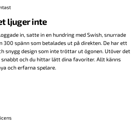
ntast
 ljuger inte
loggade in, satte in en hundring med Swish, snurrade
nn 300 spänn som betalades ut på direkten. De har ett
ch snygg design som inte tröttar ut ögonen. Utöver det
snabbt och du hittar lätt dina favoriter. Allt känns
ya och erfarna spelare.
licens