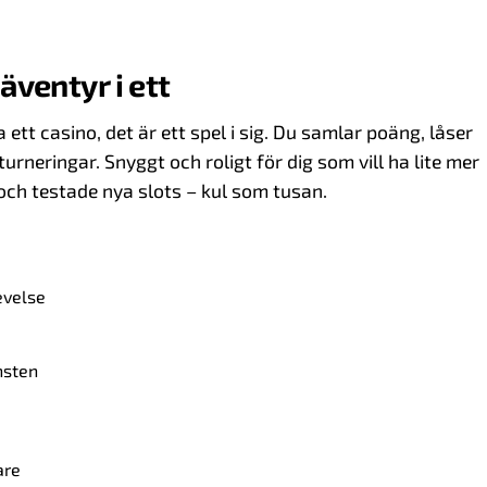
äventyr i ett
 ett casino, det är ett spel i sig. Du samlar poäng, låser
urneringar. Snyggt och roligt för dig som vill ha lite mer
s och testade nya slots – kul som tusan.
evelse
nsten
are