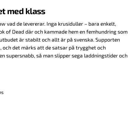
et med klass
w vad de levererar. Inga krusiduller – bara enkelt,
 Book of Dead där och kammade hem en femhundring som
utbudet är stabilt och allt är på svenska. Supporten
, och det märks att de satsar på trygghet och
en supersnabb, så man slipper sega laddningstider och
ns