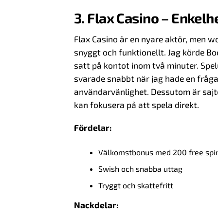
3.
Flax Casino – Enkelh
Flax Casino är en nyare aktör, men wo
snyggt och funktionellt. Jag körde
satt på kontot inom två minuter. Spel
svarade snabbt när jag hade en fråga
användarvänlighet. Dessutom är sajt
kan fokusera på att spela direkt.
Fördelar:
Välkomstbonus med 200 free spi
Swish och snabba uttag
Tryggt och skattefritt
Nackdelar: