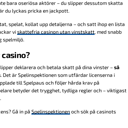
nte bara oseriösa aktörer – du slipper dessutom skatta
är du lyckas pricka en jackpott.
tat, spelat, kollat upp detaljerna – och satt ihop en lista
ackar vi
skattefria casinon utan vinstskatt
, med snabb
 spelmiljö.
t casino?
slipper deklarera och betala skatt på dina vinster –
så
s
. Det är Spelinspektionen som utfärdar licenserna i
pplade till Spelpaus och följer hårda krav på
lare betyder det trygghet, tydliga regler och – viktigast
.
icens? Gå in på
Spelinspektionen
och sök på casinots