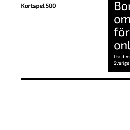
Bo
Kortspel 500
om
fö
on
I takt 
Sverige 