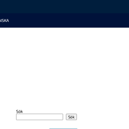
NSKA
Sök
Sök