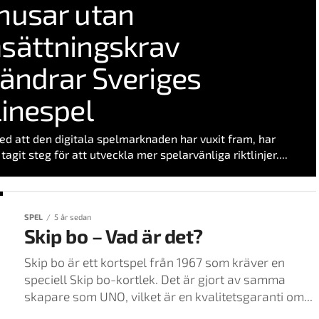
nusar utan
sättningskrav
rändrar Sveriges
linespel
med att den digitala spelmarknaden har vuxit fram, har
tagit steg för att utveckla mer spelarvänliga riktlinjer....
SPEL
5 år sedan
Skip bo – Vad är det?
Skip bo är ett kortspel från 1967 som kräver en
speciell Skip bo-kortlek. Det är gjort av samma
skapare som UNO, vilket är en kvalitetsgaranti om...