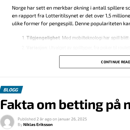
fler
Norge har sett en merkbar økning i antall spillere s
Bonuser og kampanjer
Mang
en rapport fra Lotteritilsynet er det over 1,5 milli
kryp
ulike former for pengespill. Denne populariteten kan 
Desentralisering
Inge
kryp
Tilgjengelighet
: Med mobilteknologi har spill blitt
Variasjon
: Utvalget av spilltyper, fra poker til roule
Ulemper ved Krypto Casinoer
Bonuser og kampanjer
: Mange online casinoer til
CONTINUE REA
Selv om krypto casinoer har mange fordeler, er det
pengene.
Hvordan velge det rette casino
Volatilitet
: Verdien av kryptovalutaer kan svinge k
uttak.
BLOGG
Det er viktig å ta seg tid til å velge riktig online ca
Regulering
: Mange krypto casinoer opererer i grås
Fakta om betting på 
skape usikkerhet for spillere.
Lisensiering og regulering
Teknologisk kunnskap
: Spillere må ha en viss fo
Sørg for at casinoet er lisensiert og regulert av an
Published
2 år ago
on
januar 26, 2025
prosessen med innskudd og uttak.
By
Niklas Eriksson
trygghet for at spillene er rettferdige, og at dine p