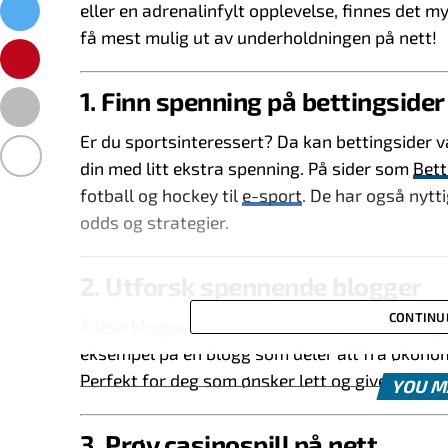
eller en adrenalinfylt opplevelse, finnes det my
få mest mulig ut av underholdningen på nett!
1. Finn spenning på bettingsider
Er du sportsinteressert? Da kan bettingsider
din med litt ekstra spenning. På sider som
Bett
fotball og hockey til
e-sport
. De har også nytt
odds og strategier.
2. Utforsk spennende blogger
CONTINU
Å lese blogger kan være både inspirerende og
eksempel på en blogg som deler alt fra økonomit
Perfekt for deg som ønsker lett og givende les
YOU M
3. Prøv casinospill på nett