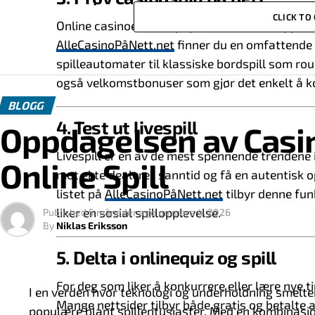
CLICK T
Online casinoer er en populær måte å slappe a
AlleCasinoPåNett.net
finner du en omfattende l
spilleautomater til klassiske bordspill som rou
også velkomstbonuser som gjør det enkelt å 
BLOGG
4. Test ut livespill
Oppdagelsen av Casin
Livespill er en av de mest spennende trendene 
Online Spill
mot ekte dealere i sanntid og få en autentisk o
listet på
AlleCasinoPåNett.net
tilbyr denne fun
liker en sosial spillopplevelse.
Published
5 måneder ago
on
mars 4, 2026
By
Niklas Eriksson
5. Delta i onlinequiz og spill
For deg som liker å konkurrere eller lære nye ti
I en verden hvor teknologi og underholdning smelte
Mange nettsider tilbyr både gratis og betalte 
populære blant spillentusiaster. Med en kombinasjo