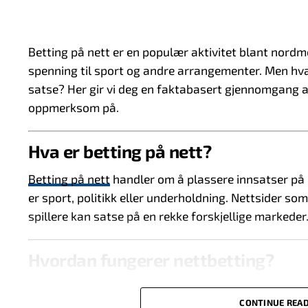
Fremtidige Trender i Krypto Cas
Spillutvalg
Krypto casinoer er fortsatt i en fase av vekst og utv
Betting på nett er en populær aktivitet blant nordm
Se etter et casino som tilbyr et variert utvalg av spil
kan forvente å se:
spenning til sport og andre arrangementer. Men hva
spilleautomater, bordspill og live dealer-alternative
satse? Her gir vi deg en faktabasert gjennomgang a
Økt Regulering
: Etter hvert som krypto casinoer 
Bonuser og tilbud
oppmerksom på.
myndighetene vil innføre mer regulering for å beskyt
Utvikling av Nye Spill
: Med teknologiske fremskritt
Sjekk hvilke bonuser som tilbys, og les vilkårene nø
Hva er betting på nett?
spilldesign og opplevelser basert på blockchain-te
andre gir innskuddsbonuser som kan være gunstige f
Integrering med Tradisjonelle Casinoer
: Flere 
Betting på nett
handler om å plassere innsatser på 
Brukervennlighet
kryptovaluta som betalingsalternativ, noe som kan g
er sport, politikk eller underholdning. Nettsider so
En god brukeropplevelse er essensiell. Tjenester s
spillere kan satse på en rekke forskjellige markeder
Vanlige Spørsmål om Krypto Ca
nettstedets navigering spiller en stor rolle.
1. Er det trygt å spille på krypto casinoer?
Hvordan fungerer nettbetting?
Populære spilltyper blant norsk
Ja, de fleste krypto casinoer bruker avansert sikker
Når du spiller på nett, følger prosessen som regel d
Norske spillere har en forkjærlighet for ulike typer s
data og penger. Det er viktig å velge et velrenomm
CONTINUE REA