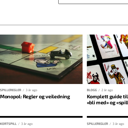
mest populære alternativene:
Opprett konto
: Registrer deg hos en bettingside 
2. Hvilke kryptovalutaer kan jeg bruke?
identiteten din.
Spilltype
Beskrivels
Innskudd
: Sett inn penger via kort, e-lommebøker 
De fleste krypto casinoer aksepterer Bitcoin, Ethe
Spilleautomater
Enkle og morsomme sp
kryptovalutaer. Det er best å sjekke hvilke spesifik
Velg marked
: Finn en sport eller et arrangement d
varierte temaer
registrerer deg.
Nettsider som
Bettingsider.co
gir deg oversikt over
Live Casino
Spill med ekte dealere 
trygt.
3. Hvordan gjør jeg et innskudd?
Sportsbetting
Satse på ulike sportsb
For å gjøre et innskudd, må du overføre kryptovalut
Viktigheten av lisensiering
Poker
Strategisk spill med fle
adresse. Prosessen varierer avhengig av casinoet, m
Når du velger en bettingside, er det avgjørende at de
Tidslinje for utviklingen av onlin
4. Kan jeg spille mobilspill med kryptovaluta?
pengene dine er trygge, og at plattformen følger gj
SPILLEREGLER
3 år ago
BLOGG
2 år ago
Monopol: Regler og veiledning
Komplett guide ti
på å anbefale trygge alternativer er
NorskBetting.i
Ja, mange krypto casinoer tilbyr mobilvennlige versjon
«bli med» og «spil
2005
: Innføringen av regulerte pengespill i Norge.
smarttelefonen eller nettbrettet ditt.
2010
: Økt bruk av internett og mobilteknologi fører ti
Ansvarlig spilling
5. Hvordan fungerer bonuser på krypto casinoer
2015
: Første norske online casinoer begynner å du
KORTSPILL
3 år ago
SPILLEREGLER
3 år ago
Betting kan være morsomt, men det er viktig å spille 