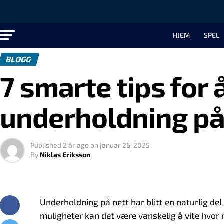
HJEM
SPEL
BLOGG
7 smarte tips for 
underholdning på
Published
2 år ago
on
januar 26, 2025
By
Niklas Eriksson
Underholdning på nett har blitt en naturlig d
muligheter kan det være vanskelig å vite hvor