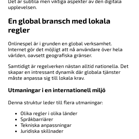
Det är subtila men viktiga aspekter av den digitala
upplevelsen.
En global bransch med lokala
regler
Onlinespel är i grunden en global verksamhet.
Internet gör det möjligt att nå användare över hela
världen, oavsett geografiska gränser.
Samtidigt är regelverken nästan alltid nationella. Det
skapar en intressant dynamik där globala tjänster
måste anpassa sig till lokala krav.
Utmaningar i en internationell miljö
Denna struktur leder till flera utmaningar:
Olika regler i olika länder
Språkbarriärer
Tekniska anpassningar
Juridiska skillnader