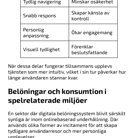
Tydlig navigering
Minskar osäkerhet
Skapar känsla av
Snabb respons
kontroll
Personlig
Ökar engagemang
anpassning
Förenklar
Visuell tydlighet
beslutsfattande
När dessa delar fungerar tillsammans upplevs
tjänsten som mer intuitiv, vilket i sin tur påverkar hur
länge användaren stannar kvar.
Belöningar och konsumtion i
spelrelaterade miljöer
En sektor där digitala belöningssystem blivit särskilt
synliga är inom onlinebaserad underhållning. Där
används olika former av incitament för att skapa
tydligare användarresor och mer personliga
upplevelser.