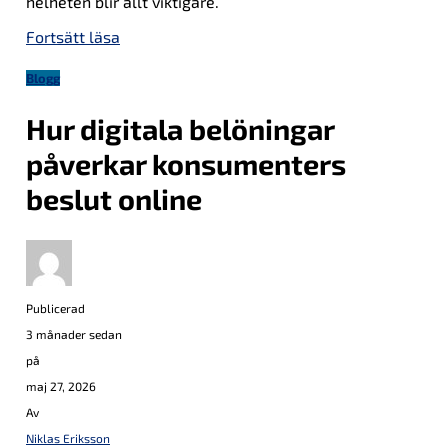
helheten blir allt viktigare.
Fortsätt läsa
Blogg
Hur digitala belöningar
påverkar konsumenters
beslut online
Publicerad
3 månader sedan
på
maj 27, 2026
Av
Niklas Eriksson