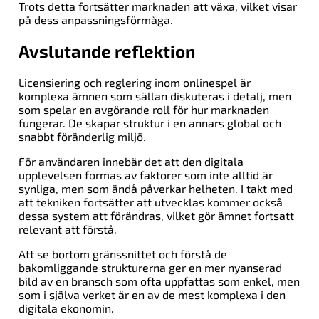
Trots detta fortsätter marknaden att växa, vilket visar
på dess anpassningsförmåga.
Avslutande reflektion
Licensiering och reglering inom onlinespel är
komplexa ämnen som sällan diskuteras i detalj, men
som spelar en avgörande roll för hur marknaden
fungerar. De skapar struktur i en annars global och
snabbt föränderlig miljö.
För användaren innebär det att den digitala
upplevelsen formas av faktorer som inte alltid är
synliga, men som ändå påverkar helheten. I takt med
att tekniken fortsätter att utvecklas kommer också
dessa system att förändras, vilket gör ämnet fortsatt
relevant att förstå.
Att se bortom gränssnittet och förstå de
bakomliggande strukturerna ger en mer nyanserad
bild av en bransch som ofta uppfattas som enkel, men
som i själva verket är en av de mest komplexa i den
digitala ekonomin.