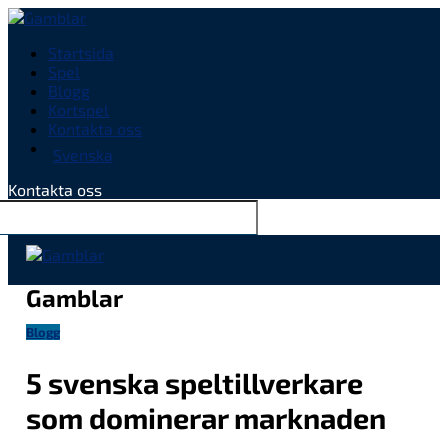
Startsida
Spel
Blogg
Kortspel
Kontakta oss
Svenska
Kontakta oss
Gamblar
Blogg
5 svenska speltillverkare
som dominerar marknaden