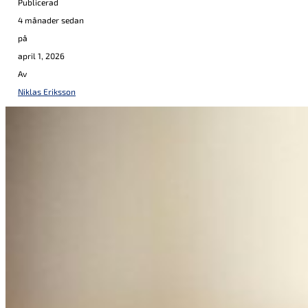
Publicerad
4 månader sedan
på
april 1, 2026
Av
Niklas Eriksson