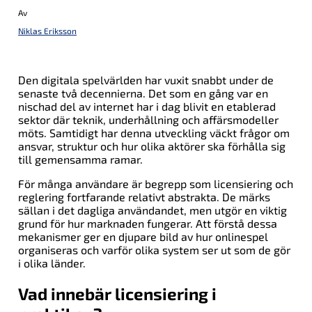
Sedan 1994 har man levererat en bit över 1000
Av
speltitlar i kategorin spelautomater. Den kanske mest
Niklas Eriksson
kända är Mega Moolah: en slot som bland annat har
levererat den största vinsten på online casino
någonsin.
Den digitala spelvärlden har vuxit snabbt under de
Den svenska marknaden har över 700 slots från
senaste två decennierna. Det som en gång var en
Microgaming och har du spelat på ett svenskt casino
nischad del av internet har i dag blivit en etablerad
tidigare har du med största säkerhet provat en
sektor där teknik, underhållning och affärsmodeller
upplevelse från tillverkaren vid något tillfälle.
möts. Samtidigt har denna utveckling väckt frågor om
ansvar, struktur och hur olika aktörer ska förhålla sig
Play’n Go
till gemensamma ramar.
För många användare är begrepp som licensiering och
Både i Sverige och internationellt har Play’n Go blivit
reglering fortfarande relativt abstrakta. De märks
en av marknadens mest erkända aktörer. Med rötter i
sällan i det dagliga användandet, men utgör en viktig
Växjö i Småland har bolaget, som grundades 1997,
grund för hur marknaden fungerar. Att förstå dessa
utvecklats till att bli en jätte i branschen.
mekanismer ger en djupare bild av hur onlinespel
organiseras och varför olika system ser ut som de gör
Likt för NetEnt är det spelautomater som står i fokus
i olika länder.
hos Play’n Go. Man har till dags dato tillverkat och
lanserat en bit över 300 slots. Flera av dem klassas
Vad innebär licensiering i
idag som några av branschens absolut bästa spel.