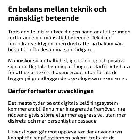
En balans mellan teknik och
mänskligt beteende
Trots den tekniska utvecklingen handlar allt i grunden
fortfarande om mänskligt beteende. Tekniken
förändrar verktygen, men drivkrafterna bakom våra
beslut är ofta desamma som tidigare.
Människor söker tydlighet, igenkänning och positiva
signaler. Digitala belöningar fungerar därför inte bara
för att de är tekniskt avancerade, utan för att de
bygger på grundläggande psykologiska mekanismer.
Därför fortsätter utvecklingen
Det mesta tyder på att digitala belöningssystem
kommer att bli ännu mer integrerade framöver. Inte
nödvändigtvis större eller mer aggressiva, utan mer
diskreta och mer personligt anpassade.
Utvecklingen går mot upplevelser där användaren
knappt tänker på systemen bakom, trots att de