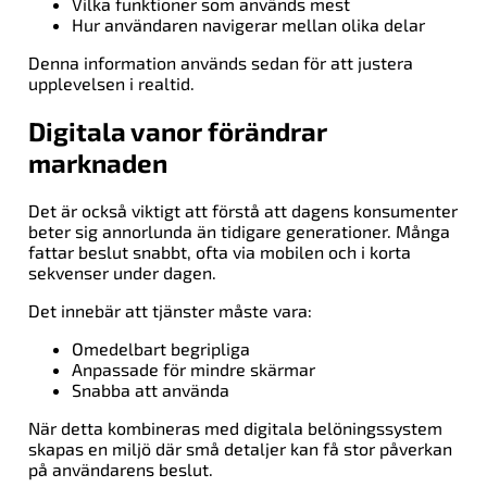
Vilka funktioner som används mest
Hur användaren navigerar mellan olika delar
Denna information används sedan för att justera
upplevelsen i realtid.
Digitala vanor förändrar
marknaden
Det är också viktigt att förstå att dagens konsumenter
beter sig annorlunda än tidigare generationer. Många
fattar beslut snabbt, ofta via mobilen och i korta
sekvenser under dagen.
Det innebär att tjänster måste vara:
Omedelbart begripliga
Anpassade för mindre skärmar
Snabba att använda
När detta kombineras med digitala belöningssystem
skapas en miljö där små detaljer kan få stor påverkan
på användarens beslut.