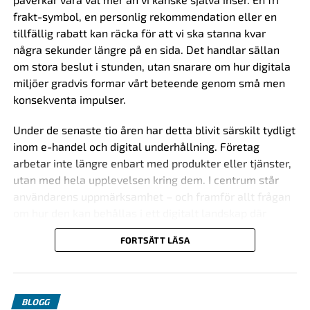
nationsgränser, vilket gör regelverket mer komplext.
kan ta lite längre tid men ger ofta stor säkerhet.
frakt-symbol, en personlig rekommendation eller en
Cryptocurrency är ett annat populärt val som ger
tillfällig rabatt kan räcka för att vi ska stanna kvar
Varför licenser spelar roll
anonymitet och snabba transaktioner. Oavsett vilken
några sekunder längre på en sida. Det handlar sällan
metod du väljer, se till att du alltid läser igenom
om stora beslut i stunden, utan snarare om hur digitala
Licenssystemet fyller flera funktioner samtidigt:
villkoren innan du gör några insatser. En del
miljöer gradvis formar vårt beteende genom små men
betalningsmetoder tar nämligen en avgift från dig.
konsekventa impulser.
Det skapar en gemensam standard för aktörer
Det ger en tydligare struktur för marknaden
Betala med Swish eller Trustly
Under de senaste tio åren har detta blivit särskilt tydligt
inom e-handel och digital underhållning. Företag
Det bidrar till att organisera konkurrensen
arbetar inte längre enbart med produkter eller tjänster,
Att betala med Swish eller Trustly på casinon är en av
Det möjliggör tillsyn och uppföljning
utan med hela upplevelsen kring dem. I centrum står
de mest bekväma och säkra metoderna för att göra
användarens uppmärksamhet – och framför allt frågan
insättningar. Det är snabbt, smidigt och säkert, och det
För användaren innebär det att marknaden inte är helt
om hur den kan behållas i ett digitalt landskap där
finns inget behov av att lämna ut personlig information
oreglerad, även om den kan upplevas som global och
konkurrensen om varje sekund är enorm.
eller kontouppgifter. Med Swish eller Trustly kan du
svåröverskådlig.
FORTSÄTT LÄSA
göra insättningar direkt från ditt bankkonto, vilket
Belöningens psykologi i digital
innebär att du inte behöver vänta på att transaktionen
Nationella skillnader och
ska slutföras. Du kan också se alla dina transaktioner i
miljö
internationella perspektiv
realtid, vilket ger dig full kontroll över dina pengar.
BLOGG