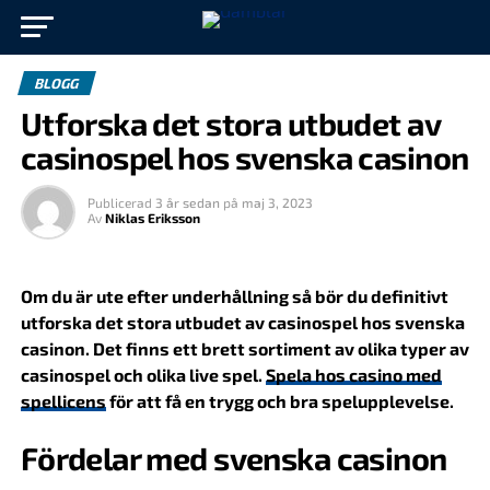
BLOGG
Utforska det stora utbudet av
casinospel hos svenska casinon
Publicerad
3 år sedan
på
maj 3, 2023
Av
Niklas Eriksson
Om du är ute efter underhållning så bör du definitivt
utforska det stora utbudet av casinospel hos svenska
casinon. Det finns ett brett sortiment av olika typer av
casinospel och olika live spel.
Spela hos casino med
spellicens
för att få en trygg och bra spelupplevelse.
Fördelar med svenska casinon