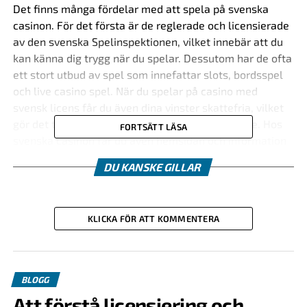
Det finns många fördelar med att spela på svenska
casinon. För det första är de reglerade och licensierade
av den svenska Spelinspektionen, vilket innebär att du
kan känna dig trygg när du spelar. Dessutom har de ofta
ett stort utbud av spel som innefattar slots, bordsspel
och live casino spel. När du spelar på casino med
svensk licens får du även dina vinster skattefria, vilket
gör det till ett förstahands val för många spelare. Hos
FORTSÄTT LÄSA
svenska casinon får du även hemsidan och information
på svenska språket, du hittar även en kundtjänst som
DU KANSKE GILLAR
kan hjälpa dig vid eventuella frågor.
Hur du hittar rätt casino i
KLICKA FÖR ATT KOMMENTERA
Sverige
Att hitta det rätta online casinot i Sverige kan vara en
BLOGG
utmaning. Det finns många olika alternativ att välja
mellan, och det är viktigt att du gör din research innan
Att förstå licensiering och