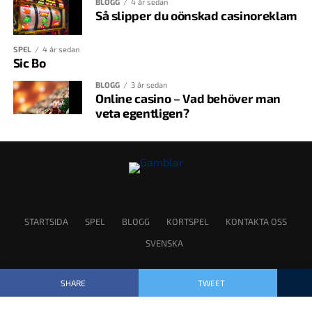
BLOGG
4 år sedan
relevant. Samtidigt skapas en känsla av att plattformen
måste anpassa sig till lokala krav.
Så slipper du oönskad casinoreklam
transaktioner.
“förstår” vad man söker, vilket stärker relationen mellan
användare och tjänst.
Utmaningar i en internationell
Så väljer du rätt plattform
SPEL
4 år sedan
Sic Bo
miljö
Data som formar upplevelsen
Det är alltid klokt att titta på olika alternativ innan du
BLOGG
3 år sedan
Denna struktur leder till flera utmaningar:
väljer en sajt att spela på. Det finns flera saker att
Online casino – Vad behöver man
Bakom denna utveckling ligger avancerad analys av
veta egentligen?
tänka på och innan du jämför alternativen kan du ställa
användarbeteenden. Plattformar mäter:
några frågor till dig själv så det blir tydligt vad du letar
Olika regler i olika länder
efter
Hur länge någon stannar på en sida
Språkbarriärer
Vilka funktioner som används mest
Tekniska anpassningar
Vilka spel är viktigast för mig?
Hur användaren navigerar mellan olika delar
Juridiska skillnader
Vill jag ha ett stort spelutbud eller bara några
favoriter?
STARTSIDA
SPEL
BLOGG
KORTSPEL
KONTAKTA OSS
Denna information används sedan för att justera
Trots detta fortsätter marknaden att växa, vilket visar
SVENSKA
upplevelsen i realtid.
Hur viktigt är snabba uttag för mig?
på dess anpassningsförmåga.
Vad du kan förvänta dig av
Digitala vanor förändrar
Avslutande reflektion
SHARE
TWEET
Copyright © 2023 Gamblar.se.
moderna casinon
marknaden
Licensiering och reglering inom onlinespel är komplexa