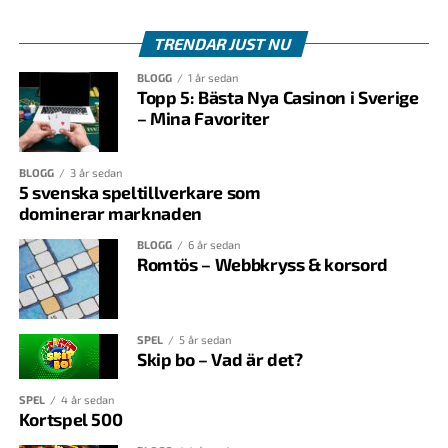
Skapa ett konto och verifiera din identitet
Hur tjänster presenteras
Streamingplattformar erbjuder exklusivt innehåll
TRENDAR JUST NU
med
BankID
.
Vilka funktioner som erbjuds
E-handlare använder medlemsförmåner
Gå till sidan för insättningar.
BLOGG
1 år sedan
Hur information visas
Topp 5: Bästa Nya Casinon i Sverige
Appar arbetar med nivåsystem och belöningar
Fyll i hur mycket du vill sätta in.
– Mina Favoriter
Hur marknaden är organiserad
Skillnaden ligger främst i hur systemen paketeras och
Välj betalningsmetod.
kommuniceras.
Det är subtila men viktiga aspekter av den digitala
BLOGG
3 år sedan
Följ stegen och godkänn betalningen
upplevelsen.
5 svenska speltillverkare som
Den ökande betydelsen av
dominerar marknaden
Klart! Pengarna syns direkt på ditt spelkonto.
En global bransch med lokala
personalisering
BLOGG
6 år sedan
Säkerhet och ansvar
Romtös – Webbkryss & korsord
regler
En annan tydlig trend är att digitala tjänster blivit allt
För allt casinospel online är säkerheten grundläggande.
bättre på att anpassa innehåll efter användaren.
Onlinespel är i grunden en global verksamhet. Internet
Det är viktigt att dina uppgifter hanteras säkert. Seriösa
Tidigare mötte alla samma startsida och samma
SPEL
5 år sedan
gör det möjligt att nå användare över hela världen,
plattformar med en pålitlig licens använder starka
Skip bo – Vad är det?
erbjudanden. I dag ser upplevelsen ofta olika ut
oavsett geografiska gränser.
krypteringar för att skydda både data och transaktioner.
beroende på tidigare beteende och preferenser.
SPEL
4 år sedan
Samtidigt är regelverken nästan alltid nationella. Det
Kortspel 500
När du väljer ett casino med en erkänd
licens
kan du
Det gör att användaren upplever tjänsten som mer
skapar en intressant dynamik där globala tjänster
därför känna dig trygg när du spelar deras spel och gör