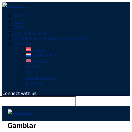
Inicio
Spel
Blog
Juego de cartas
Póngase en contacto con nosotros
Español
Dansk
Nederlands
English
Suomi
Deutsch
Norsk bokmål
Svenska
Connect with us
Gamblar