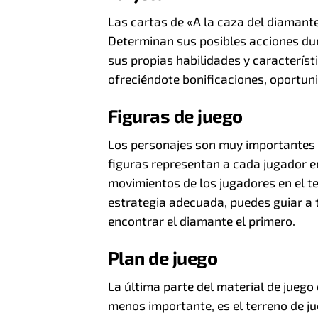
Las cartas de «A la caza del diamante
Determinan sus posibles acciones dura
sus propias habilidades y característi
ofreciéndote bonificaciones, oportuni
Figuras de juego
Los personajes son muy importantes 
figuras representan a cada jugador en
movimientos de los jugadores en el ter
estrategia adecuada, puedes guiar a 
encontrar el diamante el primero.
Plan de juego
La última parte del material de juego
menos importante, es el terreno de j