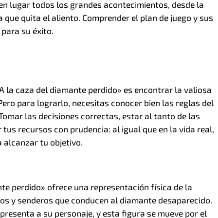
en lugar todos los grandes acontecimientos, desde la
 que quita el aliento. Comprender el plan de juego y sus
 para su éxito.
«A la caza del diamante perdido» es encontrar la valiosa
ero para lograrlo, necesitas conocer bien las reglas del
Tomar las decisiones correctas, estar al tanto de las
tus recursos con prudencia: al igual que en la vida real,
 alcanzar tu objetivo.
nte perdido» ofrece una representación física de la
nos y senderos que conducen al diamante desaparecido.
presenta a su personaje, y esta figura se mueve por el