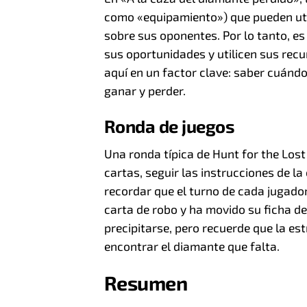
como «equipamiento») que pueden uti
sobre sus oponentes. Por lo tanto, 
sus oportunidades y utilicen sus recu
aquí en un factor clave: saber cuándo 
ganar y perder.
Ronda de juegos
Una ronda típica de Hunt for the Los
cartas, seguir las instrucciones de l
recordar que el turno de cada jugador
carta de robo y ha movido su ficha de
precipitarse, pero recuerde que la es
encontrar el diamante que falta.
Resumen