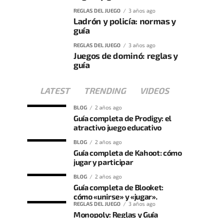
REGLAS DEL JUEGO
3 años ago
Ladrón y policía: normas y
guía
REGLAS DEL JUEGO
3 años ago
Juegos de dominó: reglas y
guía
LATEST
TRENDING
VIDEOS
BLOG
2 años ago
Guía completa de Prodigy: el
atractivo juego educativo
BLOG
2 años ago
Guía completa de Kahoot: cómo
jugar y participar
BLOG
2 años ago
Guía completa de Blooket:
cómo «unirse» y «jugar».
REGLAS DEL JUEGO
3 años ago
Monopoly: Reglas y Guía