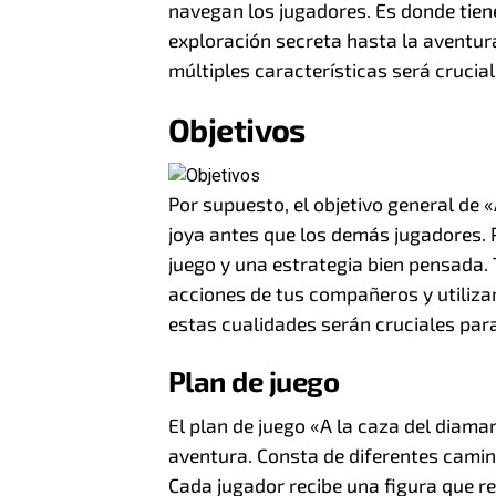
navegan los jugadores. Es donde tien
exploración secreta hasta la aventura
múltiples características será crucial
Objetivos
Por supuesto, el objetivo general de 
joya antes que los demás jugadores. P
juego y una estrategia bien pensada. 
acciones de tus compañeros y utilizar 
estas cualidades serán cruciales para
Plan de juego
El plan de juego «A la caza del diama
aventura. Consta de diferentes cami
Cada jugador recibe una figura que re