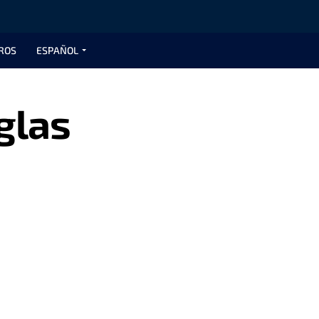
ROS
ESPAÑOL
glas