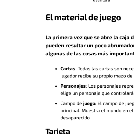
aventura
El material de juego
La primera vez que se abre la caja 
pueden resultar un poco abrumadora
algunas de las cosas más important
Cartas
: Todas las cartas son nece
jugador recibe su propio mazo de 
Personajes
: Los personajes repre
elige un personaje que controlará
Campo de
juego
: El campo de jue
principal. Muestra el mundo en e
desaparecido.
Tarjeta