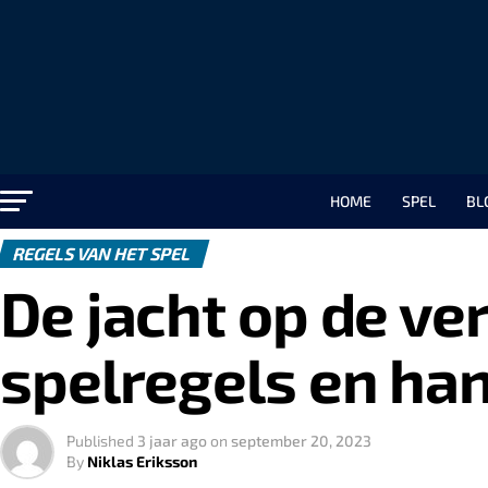
HOME
SPEL
BL
REGELS VAN HET SPEL
De jacht op de ve
spelregels en han
Published
3 jaar ago
on
september 20, 2023
By
Niklas Eriksson