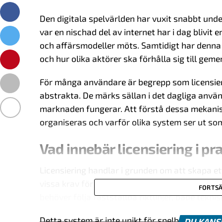
Den digitala spelvärlden har vuxit snabbt und
var en nischad del av internet har i dag blivit 
och affärsmodeller möts. Samtidigt har denna 
och hur olika aktörer ska förhålla sig till g
För många användare är begrepp som licensieri
abstrakta. De märks sällan i det dagliga använ
marknaden fungerar. Att förstå dessa mekanism
organiseras och varför olika system ser ut som 
Vad innebär licensiering i pr
Licensiering handlar i grunden om att skapa 
vissa krav för att få verka inom en specifik m
FORTSÄ
behöver följa fastställda riktlinjer, både tekni
Detta system är inte unikt för spelbranschen.
DU KANS