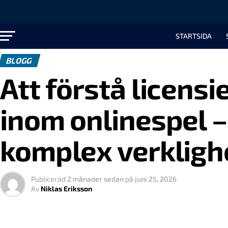
STARTSIDA
BLOGG
Att förstå licensi
inom onlinespel – 
komplex verkligh
Publicerad
2 månader sedan
på
juni 25, 2026
Av
Niklas Eriksson