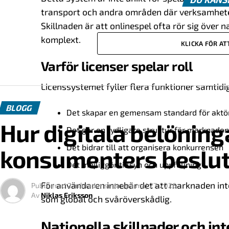
transport och andra områden där verksamhete
Skillnaden är att onlinespel ofta rör sig över 
komplext.
KLICKA FÖR A
Varför licenser spelar roll
Licenssystemet fyller flera funktioner samtidig
BLOGG
Det skapar en gemensam standard för aktö
Hur digitala belöning
Det ger en tydligare struktur för marknaden
Det bidrar till att organisera konkurrensen
konsumenters beslut
Det möjliggör tillsyn och uppföljning
För användaren innebär det att marknaden int
Publicerad
2 månader sedan
på
maj 27, 2026
Av
Niklas Eriksson
som global och svåröverskådlig.
Nationella skillnader och in