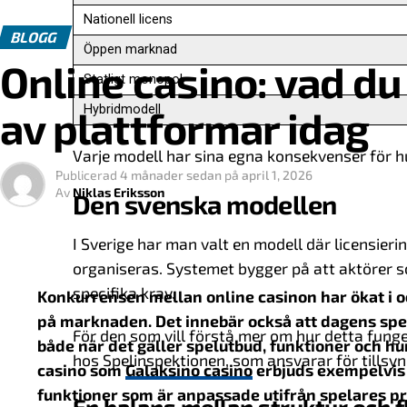
användaren får något extra.
Nationell licens
BLOGG
Öppen marknad
Forskning inom beteendeekonomi visar att människo
Online casino: vad du
Statligt monopol
och logiskt efteråt. Det innebär att små detaljer i 
man tror. En tydlig struktur, ett begränsat erbjuda
Hybridmodell
av plattformar idag
hur länge användaren stannar kvar och hur den upp
Varje modell har sina egna konsekvenser för 
Publicerad
4 månader sedan
på
april 1, 2026
Varför små incitament fungerar
Av
Niklas Eriksson
Den svenska modellen
Det mest intressanta är att belöningen inte alltid be
Många gånger handlar det snarare om känslan av fr
I Sverige har man valt en modell där licensieri
organiseras. Systemet bygger på att aktörer so
Några vanliga exempel är:
specifika krav.
Konkurrensen mellan online casinon har ökat i o
på marknaden. Det innebär också att dagens spela
Personliga rekommendationer
För den som vill förstå mer om hur detta funge
både när det gäller spelutbud, funktioner och hu
hos Spelinspektionen, som ansvarar för tillsyn
Tidsbegränsade erbjudanden
casino som
Galaksino casino
erbjuds exempelvis 
funktioner som är anpassade utifrån spelares pr
Poängsystem och nivåer
En balans mellan struktur och fl