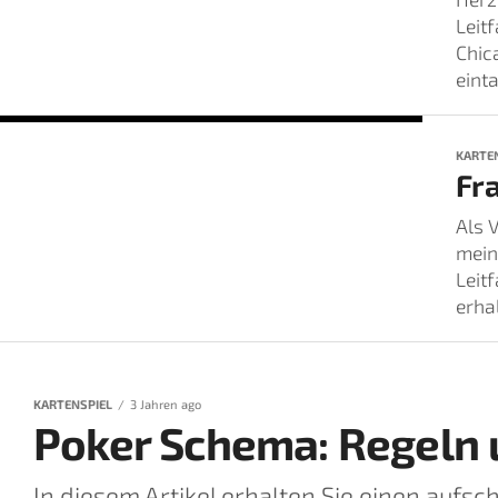
Leit
Chic
einta
KARTE
Fr
Als 
mein
Leit
erhal
KARTENSPIEL
3 Jahren ago
Poker Schema: Regeln 
In diesem Artikel erhalten Sie einen aufsch