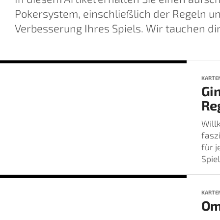
Pokersystem, einschließlich der Regeln und
Verbesserung Ihres Spiels. Wir tauchen dire
KARTE
Gi
Re
Will
fasz
für j
Spiel
KARTE
Om