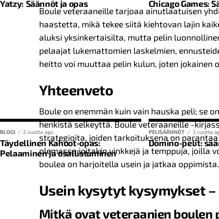
Yatzy: Säännöt ja opas
Chicago Games: S
Boule veteraaneille tarjoaa ainutlaatuisen yhd
Pelaajien määrä
Korttien luk
haastetta, mikä tekee siitä kiehtovan lajin kai
2-6
aluksi yksinkertaisilta, mutta pelin luonnollin
52
pelaajat lukemattomien laskelmien, ennusteid
7-10
104
heitto voi muuttaa pelin kulun, joten jokainen 
Pelin perussäännöt
Yhteenveto
Boule on enemmän kuin vain hauska peli; se on ur
Padelissa, kuten monissa muissakin maila-urheilula
henkistä selkeyttä. Boule veteraaneille -kirjass
pisteytysjärjestelmä. Perusymmärrys tästä järjeste
BLOGI
2 vuotta ago
PELISÄÄNNÖT
3 vuotta a
strategioita, joiden tarkoituksena on parantaa
Täydellinen Kahoot-opas:
Domino-pelit: sää
suunta ja oppia laskemaan padel-säännöissä. Seuraa
olemassa joitakin vinkkejä ja temppuja, joilla 
Pelaaminen ja osallistuminen
Mitä Yatzy-peli olisi ilman sen kuuluisia kategorioit
boulea on harjoitella usein ja jatkaa oppimista.
Voittopisteet
: Joukkue voittaa pisteen, kun vastust
on myös strategiapeli ja taktinen peli. Sinulla on lu
Pelit ja sarjat
: Melontapeli koostuu erilaisista ”pel
Usein kysytyt kysymykset –
kuten ykköset, kakkoset ja vitoset, mutta mennää
minikilpailu. Joukkue voittaa 6 pelistä koostuvan sar
Mitkä ovat veteraanien boulen
1s-6s
: liikkeeseen laskettu nimellisarvoon.
Otteluvoitto
: Yleisesti ottaen se joukkue, joka voit