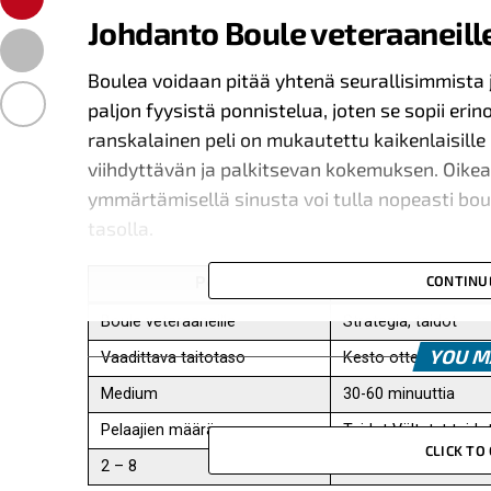
Johdanto Boule veteraaneill
Boulea voidaan pitää yhtenä seurallisimmista j
paljon fyysistä ponnistelua, joten se sopii eri
ranskalainen peli on mukautettu kaikenlaisille p
viihdyttävän ja palkitsevan kokemuksen. Oikeal
ymmärtämisellä sinusta voi tulla nopeasti boul
tasolla.
CONTINU
Peli
Tyyppi
Boule veteraaneille
Strategia, taidot
YOU M
Vaadittava taitotaso
Kesto ottelua kohti
Medium
30-60 minuuttia
Pelaajien määrä
Taidot Vältetyt taido
CLICK T
2 – 8
Ei