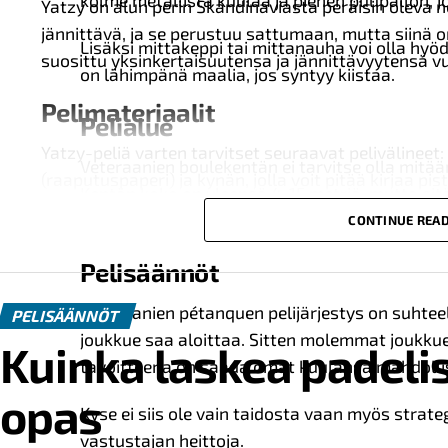
kolme metallista kuulaa ja pienen puupallon, j
Yatzy on alun perin Skandinaviasta peräisin oleva n
jännittävä, ja se perustuu sattumaan, mutta siinä o
Lisäksi mittakeppi tai mittanauha voi olla hyöd
suosittu yksinkertaisuutensa ja jännittävyytensä vu
on lähimpänä maalia, jos syntyy kiistaa.
Pelimateriaalit
Pelialue
Yatzy-peliä varten tarvitset seuraavat pelivälineet
Veteraanien boulekentän ei tarvitse olla mit
(raaputuspaperi) ja kynän, jolla voit pitää kirjaa pist
Kentän koko on yleensä 4-15 metriä, mutta sit
taitojen mukaan.
CONTINUE REA
Noppa
Pelisäännöt
Yatzy käyttää viittä kuusisivuista noppaa. Nopan ku
edustavat eri arvoja.
Veteraanien pétanquen pelijärjestys on suhtee
PELISÄÄNNÖT
joukkue saa aloittaa. Sitten molemmat joukkue
Graffitipaperi
Kuinka laskea padelis
tavoitteena on saada omat kuulansa mahdollis
Erityistä raaputuspaperia käytetään seuraamaan ja
opas
Kyse ei siis ole vain taidosta vaan myös strate
pistemäärää koko pelin ajan.
vastustajan heittoja.