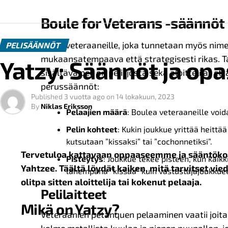
Boule for Veterans -säännöt
Boule veteraaneille, joka tunnetaan myös nimel
PELISÄÄNNÖT
mukaansatempaava että strategisesti rikas. Tap
Yatzy: Säännöt ja opa
sisältävä peli on peli, josta sekä aloittelijat e
perussäännöt:
Published
3 vuotta ago
on
14 lokakuun, 2023
By
Niklas Eriksson
Pelaajien määrä
: Boulea veteraaneille voi
Pelin kohteet
: Kukin joukkue yrittää heitt
kutsutaan ”kissaksi” tai ”cochonnetiksi”.
Tervetuloa kattavaan oppaaseemme ja sääntök
Pisteytys
: Joukkue tekee pisteen, kun kaikk
Yahtzee. Täältä löydät kaiken, mitä tarvitset vie
lähempänä ”kissaa” kuin vastustajajoukkuee
olitpa sitten aloittelija tai kokenut pelaaja.
Pelilaitteet
Mikä on Yatzy?
Veteraanien pétanquen pelaaminen vaatii joitak