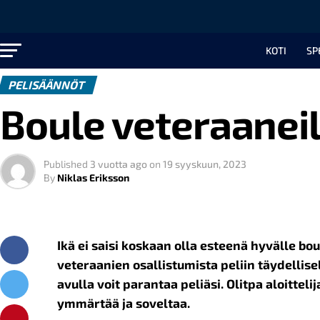
KOTI
SP
PELISÄÄNNÖT
Boule veteraaneil
Published
3 vuotta ago
on
19 syyskuun, 2023
By
Niklas Eriksson
Ikä ei saisi koskaan olla esteenä hyvälle bo
veteraanien osallistumista peliin täydelli
avulla voit parantaa peliäsi. Olitpa aloittel
ymmärtää ja soveltaa.