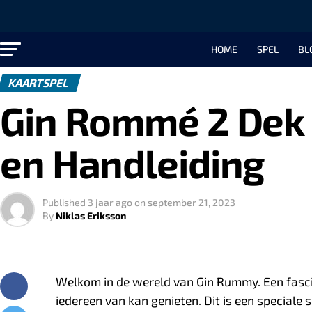
HOME
SPEL
BL
KAARTSPEL
Gin Rommé 2 Dek 
en Handleiding
Published
3 jaar ago
on
september 21, 2023
By
Niklas Eriksson
Welkom in de wereld van Gin Rummy. Een fasc
iedereen van kan genieten. Dit is een speciale 