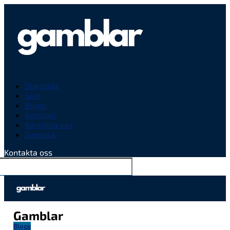
Startsida
Spel
Blogg
Kortspel
Kontakta oss
Svenska
Kontakta oss
Gamblar
Blogg