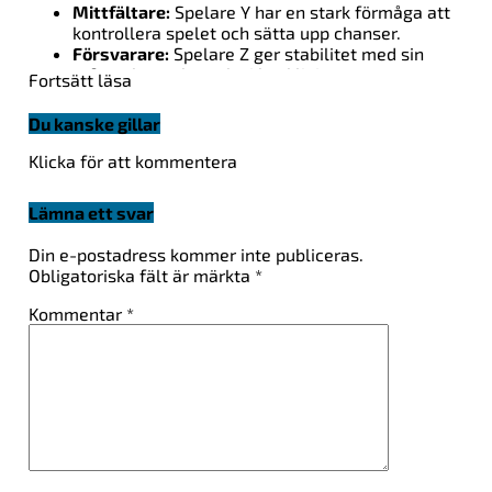
Mittfältare:
Spelare Y har en stark förmåga att
kontrollera spelet och sätta upp chanser.
Försvarare:
Spelare Z ger stabilitet med sin
erfarenhet och styrka i backlinjen.
Fortsätt läsa
Målvakt:
Med imponerande reflexer och
beslutsamhet är det svårt att komma förbi vår
Du kanske gillar
målvakt.
Klicka för att kommentera
Dessa spelare kommer att spela en avgörande roll i
Hammarbys strategi för att ta hem segern.
Lämna ett svar
Djurgårdens IF Fotbolls
Din e-postadress kommer inte publiceras.
Laguppställning
Obligatoriska fält är märkta
*
Kommentar
*
Djurgården har också sina stjärnor som kommer att
göra avtryck:
Anfallare:
Skickliga Spelare A leder anfallet med
precision och kreativitet.
Mittfältare:
Spelare B har en exceptionell
förmåga att bryta igenom motståndarnas
försvar.
Försvarare:
Spelare C är en klippa i försvaret,