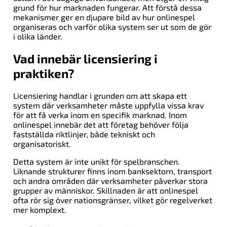
grund för hur marknaden fungerar. Att förstå dessa
Rumäniens Herrlandslag I Fotboll Mot
mekanismer ger en djupare bild av hur onlinespel
Nederländernas Herrlandslag I Fotboll
organiseras och varför olika system ser ut som de gör
Laguppställning
i olika länder.
Vad innebär licensiering i
praktiken?
Licensiering handlar i grunden om att skapa ett
system där verksamheter måste uppfylla vissa krav
för att få verka inom en specifik marknad. Inom
onlinespel innebär det att företag behöver följa
fastställda riktlinjer, både tekniskt och
organisatoriskt.
Detta system är inte unikt för spelbranschen.
Liknande strukturer finns inom banksektorn, transport
och andra områden där verksamheter påverkar stora
grupper av människor. Skillnaden är att onlinespel
ofta rör sig över nationsgränser, vilket gör regelverket
mer komplext.