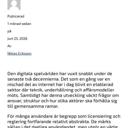
Vanliga Frågor
Vilka är de nyckelspelarna att hålla utkik
Publicerad
efter i matchen?
1 månad sedan
på
Spelare som Anfallare X och Mittfältare Y i Hammarby
juni 25, 2026
samt Anfallare A och Mittfältare B i Djurgården är
nyckelspelarna i denna match.
Av
Niklas Eriksson
Var kan jag få fler uppdateringar om
matchen?
Den digitala spelvärlden har vuxit snabbt under de
Du kan följa fler uppdateringar och analyser på
vår
senaste två decennierna. Det som en gång var en
webbplats
.
nischad del av internet har i dag blivit en etablerad
sektor där teknik, underhållning och affärsmodeller
Relaterade ämnen:
möts. Samtidigt har denna utveckling väckt frågor om
ansvar, struktur och hur olika aktörer ska förhålla sig
Nästa
till gemensamma ramar.
Fc Köpenhamn Mot Man Utd Laguppställning
För många användare är begrepp som licensiering och
reglering fortfarande relativt abstrakta. De märks
Missa inte
sällan i det dagliga användandet, men utgör en viktig