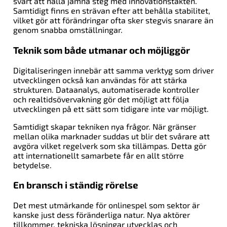
svårt att hålla jämna steg med innovationstakten.
Samtidigt finns en strävan efter att behålla stabilitet,
vilket gör att förändringar ofta sker stegvis snarare än
genom snabba omställningar.
Teknik som både utmanar och möjliggör
Digitaliseringen innebär att samma verktyg som driver
utvecklingen också kan användas för att stärka
strukturen. Dataanalys, automatiserade kontroller
och realtidsövervakning gör det möjligt att följa
utvecklingen på ett sätt som tidigare inte var möjligt.
Samtidigt skapar tekniken nya frågor. När gränser
mellan olika marknader suddas ut blir det svårare att
avgöra vilket regelverk som ska tillämpas. Detta gör
att internationellt samarbete får en allt större
betydelse.
En bransch i ständig rörelse
Det mest utmärkande för onlinespel som sektor är
kanske just dess föränderliga natur. Nya aktörer
tillkommer, tekniska lösningar utvecklas och