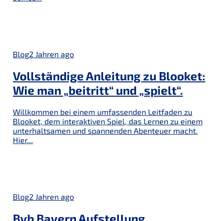
Blog
2 Jahren ago
Vollständige Anleitung zu Blooket:
Wie man „beitritt“ und „spielt“.
Willkommen bei einem umfassenden Leitfaden zu
Blooket, dem interaktiven Spiel, das Lernen zu einem
unterhaltsamen und spannenden Abenteuer macht.
Hier...
Blog
2 Jahren ago
Bvb Bayern Aufstellung