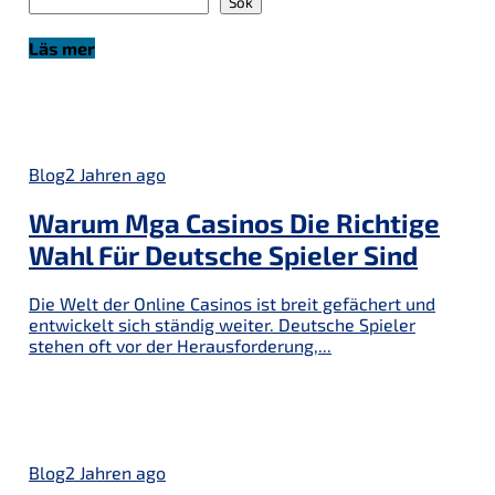
Sök
Läs mer
Blog
2 Jahren ago
Warum Mga Casinos Die Richtige
Wahl Für Deutsche Spieler Sind
Die Welt der Online Casinos ist breit gefächert und
entwickelt sich ständig weiter. Deutsche Spieler
stehen oft vor der Herausforderung,...
Blog
2 Jahren ago