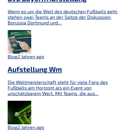
Wenn es um die Welt des deutschen Fußballs geht,
stehen zwei Teams an der Spitze der Diskussion:
Borussia Dortmund und...
Blog
2 Jahren ago
Aufstellung Wm
Die Weltmeisterschaft steht für viele Fans des
Fußballs am Horizont als ein Event von
unschätzbarem Wert. Mit Teams, die aus...
Blog
2 Jahren ago