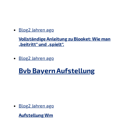
Blog
2 Jahren ago
Vollständige Anleitung zu Blooket: Wie man
„beitritt“ und „spielt“.
Blog
2 Jahren ago
Bvb Bayern Aufstellung
Blog
2 Jahren ago
Aufstellung Wm