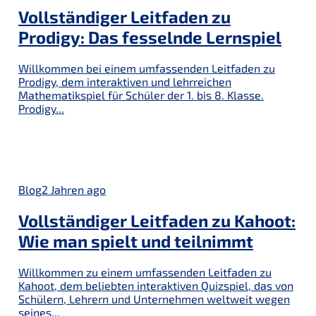
Vollständiger Leitfaden zu
Prodigy: Das fesselnde Lernspiel
Willkommen bei einem umfassenden Leitfaden zu
Prodigy, dem interaktiven und lehrreichen
Mathematikspiel für Schüler der 1. bis 8. Klasse.
Prodigy...
Blog
2 Jahren ago
Vollständiger Leitfaden zu Kahoot:
Wie man spielt und teilnimmt
Willkommen zu einem umfassenden Leitfaden zu
Kahoot, dem beliebten interaktiven Quizspiel, das von
Schülern, Lehrern und Unternehmen weltweit wegen
seines...