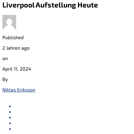
Liverpool Aufstellung Heute
Published
2 Jahren ago
on
April 11, 2024
By
Niklas Eriksson