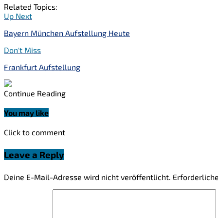
Related Topics:
Up Next
Bayern München Aufstellung Heute
Don't Miss
Frankfurt Aufstellung
Continue Reading
You may like
Click to comment
Leave a Reply
Deine E-Mail-Adresse wird nicht veröffentlicht.
Erforderlich