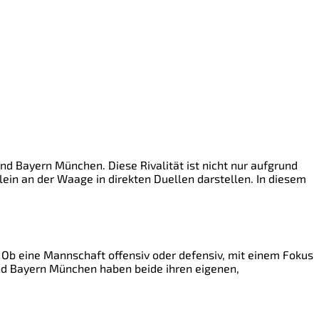
d Bayern München. Diese Rivalität ist nicht nur aufgrund
ein an der Waage in direkten Duellen darstellen. In diesem
. Ob eine Mannschaft offensiv oder defensiv, mit einem Fokus
und Bayern München haben beide ihren eigenen,