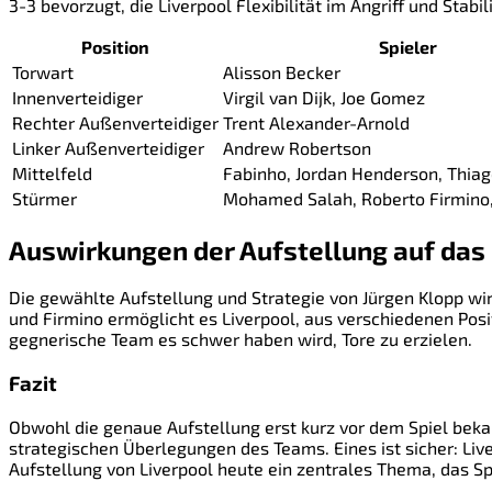
3-3 bevorzugt, die Liverpool Flexibilität im Angriff und Stabil
Position
Spieler
Torwart
Alisson Becker
Innenverteidiger
Virgil van Dijk, Joe Gomez
Rechter Außenverteidiger
Trent Alexander-Arnold
Linker Außenverteidiger
Andrew Robertson
Mittelfeld
Fabinho, Jordan Henderson, Thiag
Stürmer
Mohamed Salah, Roberto Firmino
Auswirkungen der Aufstellung auf das 
Die gewählte Aufstellung und Strategie von Jürgen Klopp wi
und Firmino ermöglicht es Liverpool, aus verschiedenen Posit
gegnerische Team es schwer haben wird, Tore zu erzielen.
Fazit
Obwohl die genaue Aufstellung erst kurz vor dem Spiel bekan
strategischen Überlegungen des Teams. Eines ist sicher: Live
Aufstellung von Liverpool heute ein zentrales Thema, das Sp