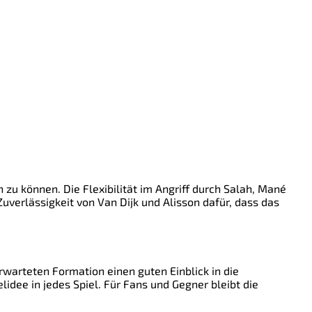
zu können. Die Flexibilität im Angriff durch Salah, Mané
Zuverlässigkeit von Van Dijk und Alisson dafür, dass das
rwarteten Formation einen guten Einblick in die
idee in jedes Spiel. Für Fans und Gegner bleibt die