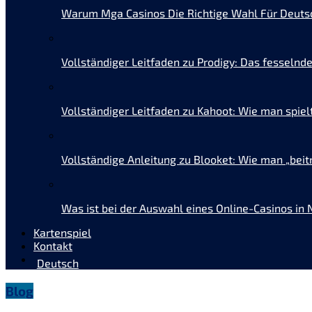
Warum Mga Casinos Die Richtige Wahl Für Deutsc
Vollständiger Leitfaden zu Prodigy: Das fesselnde
Vollständiger Leitfaden zu Kahoot: Wie man spiel
Vollständige Anleitung zu Blooket: Wie man „beitri
Was ist bei der Auswahl eines Online-Casinos i
Kartenspiel
Kontakt
Deutsch
Blog