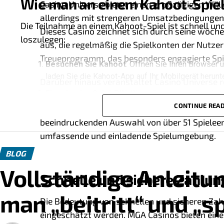
Wie man an einem Kahoot-Spiel
Casino Universe bietet einen großzügigen Wil
Prodigy ist ein wertvolles Werkzeug für Lehrer, die
allerdings mit strengeren Umsatzbedingungen
gestalten wollen. Hier erfahren Sie, wie Lehrer Pro
Die Teilnahme an einem Kahoot-Spiel ist schnell und
Dieses Casino zeichnet sich durch seine wöc
loszulegen:
aus, die regelmäßig die Spielkonten der Nutzer
Ein
Klassenzimmer ein
richten: Nachdem Sie ein L
Treueprogramm, das besonders engagierte Spi
virtuelles Klassenzimmer einrichten. Fügen Sie Ihr
Besuchen Sie Kahoot
: Öffnen Sie Ihren Browser 
Ihren Lehrplan an.
laden Sie die Kahoot-App auf Ihr Mobilgerät herunte
Darüber hinaus veranstaltet Casino Universe r
Verfolgen des Schülerfortschritts
: Prodigy biet
Eingabe der Spiel-PIN
: Wenn Sie an einer Spielsi
sind, sondern auch die Chance bieten, gegen a
Schüler verfolgen und Bereiche identifizieren, in 
Klassenzimmer oder in einer virtuellen Sitzung, er
CONTINUE REA
zu gewinnen. Mit einer schnellen Auszahlungs
PIN.
Zuweisung von Hausaufgaben und Tests
: Lehr
beeindruckenden Auswahl von über 51 Spieleen
Spiels Hausaufgaben zu erteilen oder Tests zu s
Geben Sie Ihren Spitznamen ein
: Nachdem Sie di
umfassende und einladende Spielumgebung.
und informativ sind.
eingegeben haben, werden Sie aufgefordert, einen 
BLOG
des Spiels erscheint.
Hauptmerkmale von Prodigy
Vollständige Anleitu
Schnelle und sichere Zahlu
Wie man Kahoot spielt
Adaptives Lernen
: Der Algorithmus von Prodigy 
man „beitritt“ und „spi
Die Bedeutung von schnellen und sicheren Za
auf der Grundlage der Antworten des Spielers an un
Bei Kahoot geht es darum, die vom Gastgeber geste
Lernerlebnis.
eingeschätzt werden. MGA Casinos bieten eine
funktioniert es normalerweise: