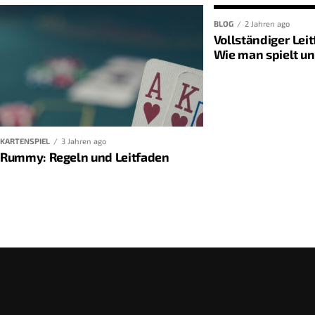
schnell und genau sein.
Teilnehmer einbinden
: Ermutigen Sie zu einer re
BLOG
2 Jahren ago
Wie man „Gastgeber“ ist und „P
kommentieren und Feedback geben.
Vollständiger Lei
Wie man spielt u
Überprüfung der Ergebnisse
: Nach dem Spiel ü
Ein Blooket-Spiel zu veranstalten bedeutet, dass Sie
die richtigen Antworten und Lernpunkte zu besprec
dem andere teilnehmen können. Und so geht’s:
Die interaktive und flexible Plattform von Kahoot 
Lernen und Spaß. Ob Sie als Spieler teilnehmen oder
Erstellen Sie ein
Konto: Um Gastgeber sein zu kön
verspricht ein dynamisches und fesselndes Erlebnis
Blooket erstellen.
KARTENSPIEL
3 Jahren ago
Rummy: Regeln und Leitfaden
Starten Sie ein Spiel
: Melden Sie sich an, wählen 
das gewünschte Spielthema und den gewünschten 
Spiel-ID/PIN freigeben
: Sobald das Spiel erstellt
dies den Spielern mit, die Sie beteiligen möchten.
Gibt es „Codes“ oder „Cheats“?
Blooket ist als Lernwerkzeug konzipiert, und daher
lehrreichen Spielen. Es gibt keine offiziellen „Chea