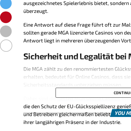
ausgezeichnetes Spielerlebnis bietet, sondern 
überzeugt.
Eine Antwort auf diese Frage führt oft zur M
sollten gerade MGA lizenzierte Casinos von d
Antwort liegt in mehreren überzeugenden Vort
Sicherheit und Legalität be
Die MGA zählt zu den renommiertesten Glückss
erhalten, bedeutet für Online Casinos, dass si
Sicherheitsstandards unterziehen müssen.
CONTINU
Daher sind die
besten MGA Online Casinos
eine
die den Schutz der EU-Glücksspiellizenz genie
YOU M
und Betreibern gleichermaßen beliebt, dank ih
ihrer langjährigen Präsenz in der Industrie.