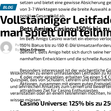
setzen und bietet eine gewisse Absicherung ge
einzurichten.
BLOG
von 3-7 Werktagen sowie die breite Auswahl a
Wie man Prodigy spielt
Vollständiger Leitfa
positive Gesamtbild ab.
Prodigy verwandelt das Üben von Mathematik in ein
Bets Amigo Casino: 150% bis zu
man spielt und teiln
von der richtigen Beantwortung von wissenserwei
Im Bets Amigo Casino wartet ein ebenso verl
man das Spiel spielt:
150% Bonus bis zu 150 €. Die Umsatzanforderu
Published
2 Jahren ago
on
April 14, 2024
By
Niklas Eriksson
definiert. Bets Amigo hebt sich durch seine h
Erstelle deinen Charakter
: Beginne mit der Erst
namhaften Entwicklern und die schnelle Ausza
Aussehen deines Charakters nach Belieben an.
Gehe auf eine Mission
: Betritt die Spielwelt, in
Besonders interessant ist der wöchentliche G
Willkommen zu einem umfassenden Leitfaden zu Kah
bekämpfst. Du musst Matheaufgaben lösen, um wä
€ oder mehr einzahlen, erhalten Sie einen 5 € 
Quizspiel, das von Schülern, Lehrern und Unterne
Belohnungen und Fortschritt
: Wenn du die Fragen
Aktionen, zusammen mit einem guten Freispie
und lehrreichen Ansatzes zum Lernen und Bewerten 
die dir helfen, deinen Charakter aufzustufen und 
attraktiven Ziel für Casino Enthusiasten.
veranstalten oder an einem teilnehmen möchten, hie
freizuschalten.
wissen müssen.
Casino Universe: 125% bis zu 25
Verwendung von Prodigy in Bil