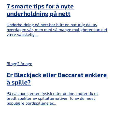
7 smarte tips for å nyte
underholdning på nett
Underholdning på nett har blitt en naturlig del av
hverdagen vår, men med så mange muligheter kan det
være vanskelig...
Blogg
2 år ago
Er Blackjack eller Baccarat enklere
å spille?
På casinoer, enten fysisk eller online, møter du et
bredt spekter av spillalternativer. To av de mest
populære bordspillene er...