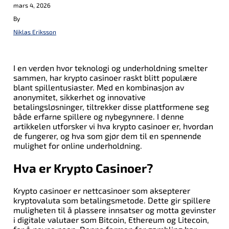
kveld med toppfotball. Mens stjernenes magi og
mars 4, 2026
taktisk ingeniørkunst vil lyse opp banen, er
By
lidenskapen og støtten fra tribunen det som virkelig
gjør fotball til verdens vakreste spill.
Niklas Eriksson
Related Topics:
Up Next
I en verden hvor teknologi og underholdning smelter
sammen, har krypto casinoer raskt blitt populære
Real Madrid Mot Chelsea Oppstilling
blant spillentusiaster. Med en kombinasjon av
anonymitet, sikkerhet og innovative
betalingsløsninger, tiltrekker disse plattformene seg
Don't Miss
både erfarne spillere og nybegynnere. I denne
Ac Milan Mot Chelsea Oppstilling
artikkelen utforsker vi hva krypto casinoer er, hvordan
de fungerer, og hva som gjør dem til en spennende
mulighet for online underholdning.
Hva er Krypto Casinoer?
Krypto casinoer er nettcasinoer som aksepterer
kryptovaluta som betalingsmetode. Dette gir spillere
muligheten til å plassere innsatser og motta gevinster
i digitale valutaer som Bitcoin, Ethereum og Litecoin,