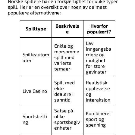
Norske spillere har en forkjærlighet for ulike typer
spill. Her er en oversikt over noen av de mest
populære alternativene:
Beskrivels
Hvorfor
Spilltype
e
populært?
Lav
Enkle og
inngangsba
morsomme
Spilleautom
rriere og
spill med
ater
mulighet
varierte
for store
temaer
gevinster
Spill med
Realistisk
ekte
opplevelse
Live Casino
dealere i
og
sanntid
interaksjon
Satse på
Kombinerer
Sportsbetti
ulike
sport og
ng
sportsbegiv
spenning
enheter