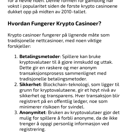
for å nevne noen. Denne formen for gambling har
vokst i popularitet siden de første krypto casinoene
dukket opp på midten av 2010-tallet.
Hvordan Fungerer Krypto Casinoer?
Krypto casinoer fungerer på lignende måte som
tradisjonelle nettcasinoer, med noen viktige
forskjeller:
Betalingsmetoder
: Spillere kan bruke
kryptovalutaer til å gjøre innskudd og uttak.
Dette gir en raskere og mer anonym
transaksjonsprosess sammenlignet med
tradisjonelle betalingsmetoder.
Sikkerhet
: Blockchain-teknologi, som ligger til
grunn for kryptovalutaene, gir et høyt nivå av
sikkerhet og transparens. Hver transaksjon blir
registrert på en offentlig ledger, noe som
minimerer risikoen for svindel.
Anonymitet
: Bruken av kryptovalutaer gjør det
mulig for spillere å forbli anonyme, da de ikke
trenger å oppgi personlig informasjon ved
registrering.