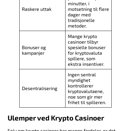
minutter, i
Raskere uttak
motsetning til flere
dager med
tradisjonelle
metoder.
Mange krypto
casinoer tilbyr
Bonuser og
spesielle bonuser
kampanjer
for kryptovaluta
spillere, som
ekstra insentiver.
Ingen sentral
myndighet
kontrollerer
Desentralisering
kryptovalutaene,
noe som gir mer
frihet til spilleren.
Ulemper ved Krypto Casinoer
Selv om krypto casinoer har mange fordeler, er det