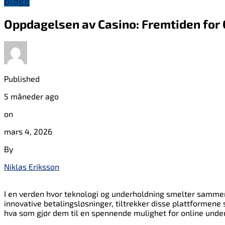
Blogg
Oppdagelsen av Casino: Fremtiden for O
Published
5 måneder ago
on
mars 4, 2026
By
Niklas Eriksson
I en verden hvor teknologi og underholdning smelter sammen,
innovative betalingsløsninger, tiltrekker disse plattformene 
hva som gjør dem til en spennende mulighet for online unde