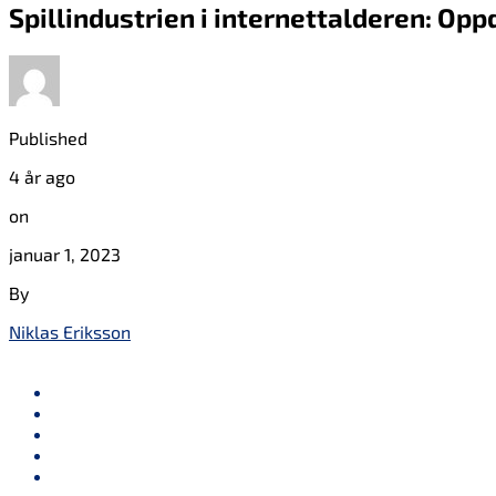
Spillindustrien i internettalderen: O
Published
4 år ago
on
januar 1, 2023
By
Niklas Eriksson