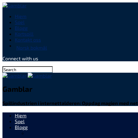
Hjem
Spel
Blogg
Kortspill
Kontakt oss
Norsk bokmål
Connect with us
Gamblar
Spillindustrien i internettalderen: Oppdag magien med ne
Hjem
Spel
Blogg