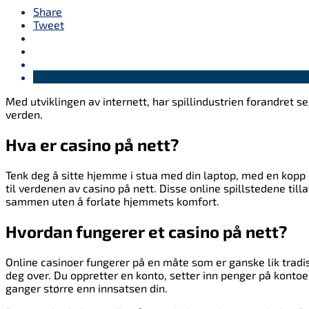
Share
Tweet
Med utviklingen av internett, har spillindustrien forandret 
verden.
Hva er casino på nett?
Tenk deg å sitte hjemme i stua med din laptop, med en kopp 
til verdenen av casino på nett. Disse online spillstedene till
sammen uten å forlate hjemmets komfort.
Hvordan fungerer et casino på nett?
Online casinoer fungerer på en måte som er ganske lik tradis
deg over. Du oppretter en konto, setter inn penger på kontoe
ganger større enn innsatsen din.