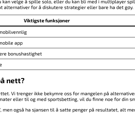
 kan velge å spille solo, eller du kan bli med i multiplayer sp
 alternativer for å diskutere strategier eller bare ha det gøy.
Viktigste funksjoner
 mobilvennlig
 mobile app
yere bonushastighet
e
på nett?
ettet. Vi trenger ikke bekymre oss for mangelen på alternativer
omater eller til og med sportsbetting, vil du finne noe for din s
V, men også ha sjansen til å satte penger på resultatet, alt me