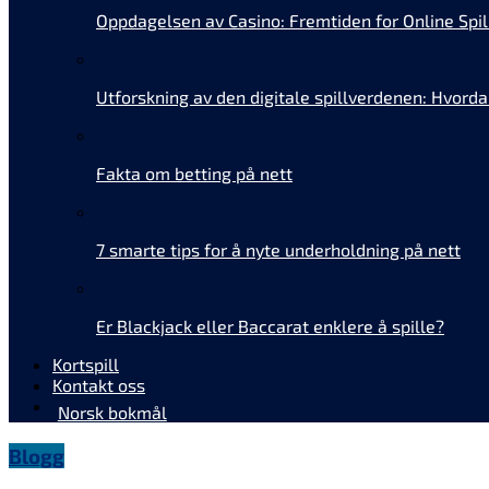
Oppdagelsen av Casino: Fremtiden for Online Spil
Utforskning av den digitale spillverdenen: Hvorda
Fakta om betting på nett
7 smarte tips for å nyte underholdning på nett
Er Blackjack eller Baccarat enklere å spille?
Kortspill
Kontakt oss
Norsk bokmål
Blogg