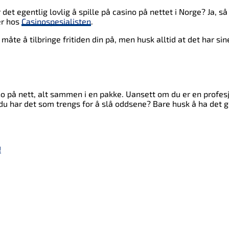
det egentlig lovlig å spille på casino på nettet i Norge? Ja, så
er hos
Casinospesialisten
.
 å tilbringe fritiden din på, men husk alltid at det har sine r
no på nett, alt sammen i en pakke. Uansett om du er en profesj
du har det som trengs for å slå oddsene? Bare husk å ha det gøy
!