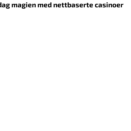
ppdag magien med nettbaserte casinoer