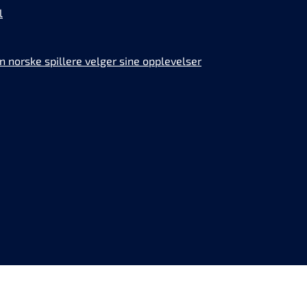
l
n norske spillere velger sine opplevelser