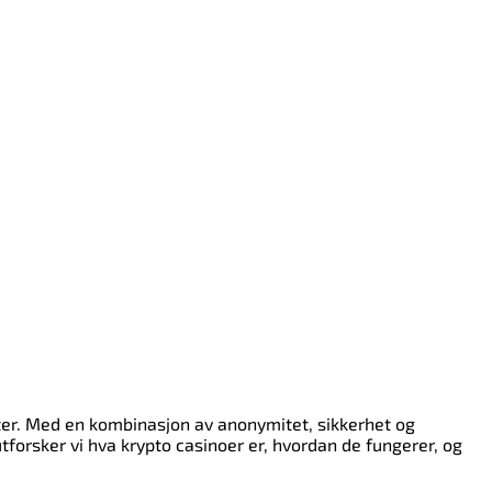
ster. Med en kombinasjon av anonymitet, sikkerhet og
tforsker vi hva krypto casinoer er, hvordan de fungerer, og