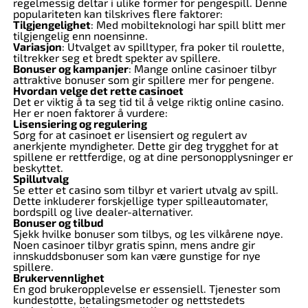
regelmessig deltar i ulike former for pengespill. Denne
populariteten kan tilskrives flere faktorer:
Tilgjengelighet
: Med mobilteknologi har spill blitt mer
tilgjengelig enn noensinne.
Variasjon
: Utvalget av spilltyper, fra poker til roulette,
tiltrekker seg et bredt spekter av spillere.
Bonuser og kampanjer
: Mange online casinoer tilbyr
attraktive bonuser som gir spillere mer for pengene.
Hvordan velge det rette casinoet
Det er viktig å ta seg tid til å velge riktig online casino.
Her er noen faktorer å vurdere:
Lisensiering og regulering
Sørg for at casinoet er lisensiert og regulert av
anerkjente myndigheter. Dette gir deg trygghet for at
spillene er rettferdige, og at dine personopplysninger er
beskyttet.
Spillutvalg
Se etter et casino som tilbyr et variert utvalg av spill.
Dette inkluderer forskjellige typer spilleautomater,
bordspill og live dealer-alternativer.
Bonuser og tilbud
Sjekk hvilke bonuser som tilbys, og les vilkårene nøye.
Noen casinoer tilbyr gratis spinn, mens andre gir
innskuddsbonuser som kan være gunstige for nye
spillere.
Brukervennlighet
En god brukeropplevelse er essensiell. Tjenester som
kundestøtte, betalingsmetoder og nettstedets