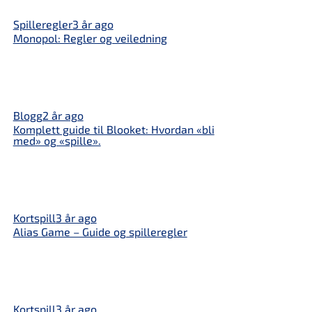
Spilleregler
3 år ago
Monopol: Regler og veiledning
Blogg
2 år ago
Komplett guide til Blooket: Hvordan «bli
med» og «spille».
Kortspill
3 år ago
Alias ​​​​Game – Guide og spilleregler
Kortspill
3 år ago