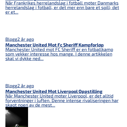
Når Frankrikes herrelandslag i fotball møter Danmarks
herrelandslag i fotball, er det mer enn bare et spill; det
er et...
Blogg
2 år ago
Manchester United Mot Fc Sheriff Kampforløp
Manchester United mot FC Sheriff er en fotballkamp
som vekker interesse hos mange. I denne artikkelen
skal vi dykke ned...
Blogg
2 år ago
Manchester United Mot Liverpool Oppstilling
Når Manchester United møter Liverpool, er det alltid
forventninger i luften. Denne intense rivaliseringen har
skapt noen av de mest...