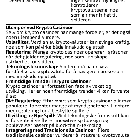
kontrollerer
kryptovalutaene, noe
som gir mer frihet til
spilleren.
Ulemper ved Krypto Casinoer
Selv om krypto casinoer har mange fordeler, er det også
noen ulemper å vurdere:
Volatilitet
: Verdien av kryptovalutaer kan svinge kraftig,
noe som kan påvirke både innskudd og uttak.
Regulering
: Mange krypto casinoer opererer i gråsoner
når det gjelder regulering, noe som kan skape
usikkerhet for spillere.
Teknologisk kunnskap
: Spillere må ha en viss
forståelse av kryptovaluta for å navigere i prosessen
med innskudd og uttak.
Fremtidige Trender i Krypto Casinoer
Krypto casinoer er fortsatt i en fase av vekst og
utvikling. Her er noen fremtidige trender vi kan forvente
å se:
Økt Regulering
: Etter hvert som krypto casinoer blir mer
populære, forventer mange at myndighetene vil innføre
mer regulering for å beskytte spillere.
Utvikling av Nye Spill
: Med teknologiske fremskritt kan
vi forvente å se flere innovative spilldesign og
opplevelser basert på blockchain-teknologi.
Integrering med Tradisjonelle Casinoer
: Flere
tradisjonelle casinoer vurderer å integrere kryptovaluta