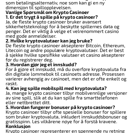
som betalingsalternativ, noe som kan gi en ny
dimensjon til spillopplevelsen.
Vanlige Spørsmål om Krypto Casinoer
1. Er det trygt å spille på krypto casinoer?
Ja, de fleste krypto casinoer bruker avansert
sikkerhetsteknologi for å beskytte spillernes data og
penger. Det er viktig å velge et velrenommert casino
med gode anmeldelser.
2. Hvilke kryptovalutaer kan jeg bruke?
De fleste krypto casinoer aksepterer Bitcoin, Ethereum,
Litecoin og andre populære kryptovalutaer. Det er best
å sjekke hvilke spesifikke valutaer et casino aksepterer
før du registrerer deg.
3. Hvordan gjør jeg et innskudd?
For å gjøre et innskudd, må du overføre kryptovaluta fra
din digitale lommebok til casinoets adresse. Prosessen
varierer avhengig av casinoet, men det er ofte enkelt og
raskt.
4. Kan jeg spille mobilspill med kryptovaluta?
Ja, mange krypto casinoer tilbyr mobilvennlige versjoner
av sine spill, slik at du kan spille fra smarttelefonen
eller nettbrettet ditt.
5. Hvordan fungerer bonuser på krypto casinoer?
Krypto casinoer tilbyr ofte spesielle bonuser for spillere
som bruker kryptovaluta, inkludert innskuddsbonuser og
gratisspinn. Les vilkårene nøye for å forstå kravene.
Konklusjon
Krypto casinoer representerer en spennende ny retning