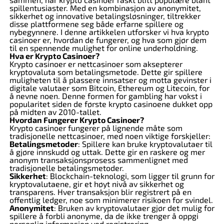
spillentusiaster. Med en kombinasjon av anonymitet,
sikkerhet og innovative betalingsløsninger, tiltrekker
disse plattformene seg både erfarne spillere og
nybegynnere. I denne artikkelen utforsker vi hva krypto
casinoer er, hvordan de fungerer, og hva som gjør dem
til en spennende mulighet for online underholdning.
Hva er Krypto Casinoer?
Krypto casinoer er nettcasinoer som aksepterer
kryptovaluta som betalingsmetode. Dette gir spillere
muligheten til å plassere innsatser og motta gevinster i
digitale valutaer som Bitcoin, Ethereum og Litecoin, for
å nevne noen. Denne formen for gambling har vokst i
popularitet siden de første krypto casinoene dukket opp
på midten av 2010-tallet.
Hvordan Fungerer Krypto Casinoer?
Krypto casinoer fungerer på lignende måte som
tradisjonelle nettcasinoer, med noen viktige forskjeller:
Betalingsmetoder
: Spillere kan bruke kryptovalutaer til
å gjøre innskudd og uttak. Dette gir en raskere og mer
anonym transaksjonsprosess sammenlignet med
tradisjonelle betalingsmetoder.
Sikkerhet
: Blockchain-teknologi, som ligger til grunn for
kryptovalutaene, gir et høyt nivå av sikkerhet og
transparens. Hver transaksjon blir registrert på en
offentlig ledger, noe som minimerer risikoen for svindel.
Anonymitet
: Bruken av kryptovalutaer gjør det mulig for
spillere å forbli anonyme, da de ikke trenger å oppgi
personlig informasjon ved registrering.