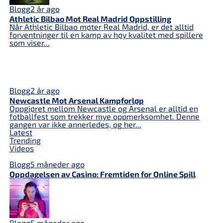
Blogg
2 år ago
Athletic Bilbao Mot Real Madrid Oppstilling
Når Athletic Bilbao møter Real Madrid, er det alltid
forventninger til en kamp av høy kvalitet med spillere
som viser...
Blogg
2 år ago
Newcastle Mot Arsenal Kampforløp
Oppgjøret mellom Newcastle og Arsenal er alltid en
fotballfest som trekker mye oppmerksomhet. Denne
gangen var ikke annerledes, og her...
Latest
Trending
Videos
Blogg
5 måneder ago
Oppdagelsen av Casino: Fremtiden for Online Spill
Blogg
5 måneder ago