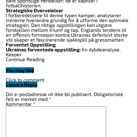
bare sportslige hendelser; de er kapitler i
fotballhistorien.
Strategiske Overveielser
I forberedelsene til denne typen kamper, analyserer
trenerne hverandre grundig for å utforme den optimale
strategien. Den riktige oppstillingen kan utgjøre
forskjellen mellom triumf og tap. Englands tendens til
en offensiv formasjon kontra Ukrainas defensivt sterke
stil skaper et fascinerende sjakkspill på gressmatten.
Forventet Oppstilling
Ukrainas forventede oppstilling:
En dybdeanalyse.
Keeper
Forsvar: Høyreback, 2 Sentrale forsvare, Venstreback
Continue Reading
Midtbane: Defensiv midtbanespiller, Sentral
midtbanespiller, Offensiv midtbanespiller
You may like
Angrep: Høyre ving, Sentral angriper, Venstre ving
Englands forventede oppstilling:
Taktikk og spillere.
Click to comment
Keeper
Leave a Reply
Forsvar: Firemannsforsvar med to sentrale forsvarere
flankert av backene
Din e-postadresse vil ikke bli publisert.
Obligatoriske
Midtbane: En balansert blanding av defensive og
felt er merket med
*
offensive midtbanespillere
Kommentar
*
Angrep: Tre angripere, med fokus på fart og teknikk
Kritiske Dueller
Matchen vil avgjøres av individuelle dueller på banen.
Skarpheten til Englands angripere mot det ukrainske
forsvarets besluttsomhet vil være spesielt under lupen.
Midtbaneslaget blir også kritisk; her vil kampen om rom