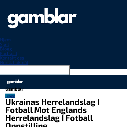
Hjem
Spel
Blogg
Kortspill
Kontakt oss
Norsk bokmål
Connect with us
Gamblar
Blogg
Ukrainas Herrelandslag I
Fotball Mot Englands
Herrelandslag I Fotball
Oppstilling