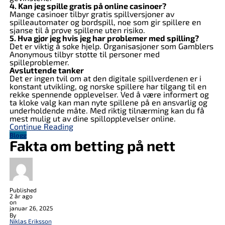
4. Kan jeg spille gratis på online casinoer?
Mange casinoer tilbyr gratis spillversjoner av
spilleautomater og bordspill, noe som gir spillere en
sjanse til å prøve spillene uten risiko.
5. Hva gjør jeg hvis jeg har problemer med spilling?
Det er viktig å søke hjelp. Organisasjoner som Gamblers
Anonymous tilbyr støtte til personer med
spilleproblemer.
Avsluttende tanker
Det er ingen tvil om at den digitale spillverdenen er i
konstant utvikling, og norske spillere har tilgang til en
rekke spennende opplevelser. Ved å være informert og
ta kloke valg kan man nyte spillene på en ansvarlig og
underholdende måte. Med riktig tilnærming kan du få
mest mulig ut av dine spillopplevelser online.
Continue Reading
Blogg
Fakta om betting på nett
Published
2 år ago
on
januar 26, 2025
By
Niklas Eriksson