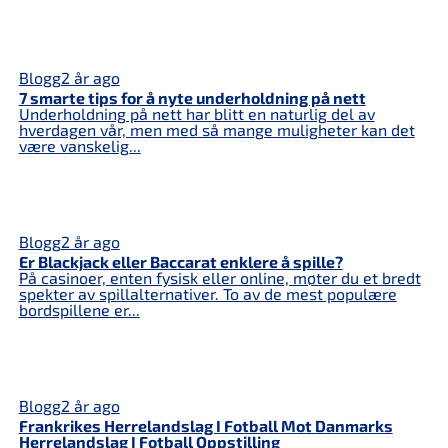
Blogg
2 år ago
7 smarte tips for å nyte underholdning på nett
Underholdning på nett har blitt en naturlig del av
hverdagen vår, men med så mange muligheter kan det
være vanskelig...
Blogg
2 år ago
Er Blackjack eller Baccarat enklere å spille?
På casinoer, enten fysisk eller online, møter du et bredt
spekter av spillalternativer. To av de mest populære
bordspillene er...
Blogg
2 år ago
Frankrikes Herrelandslag I Fotball Mot Danmarks
Herrelandslag I Fotball Oppstilling