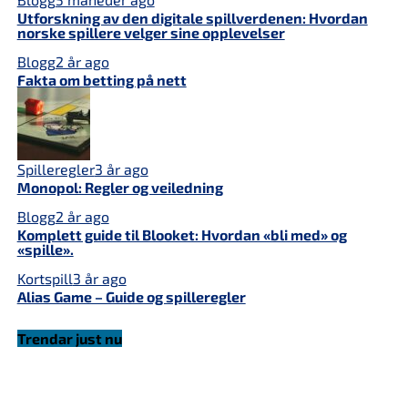
Utforskning av den digitale spillverdenen: Hvordan
norske spillere velger sine opplevelser
Blogg
2 år ago
Fakta om betting på nett
Spilleregler
3 år ago
Monopol: Regler og veiledning
Blogg
2 år ago
Komplett guide til Blooket: Hvordan «bli med» og
«spille».
Kortspill
3 år ago
Alias ​​​​Game – Guide og spilleregler
Trendar just nu