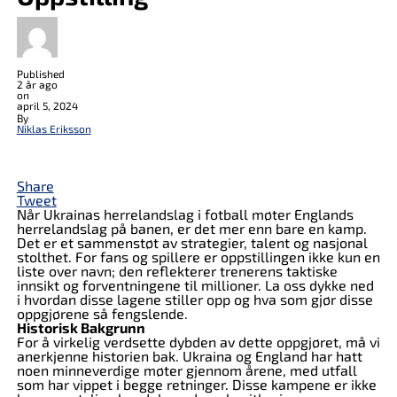
Published
2 år ago
on
april 5, 2024
By
Niklas Eriksson
Share
Tweet
Når Ukrainas herrelandslag i fotball møter Englands
herrelandslag på banen, er det mer enn bare en kamp.
Det er et sammenstøt av strategier, talent og nasjonal
stolthet. For fans og spillere er oppstillingen ikke kun en
liste over navn; den reflekterer trenerens taktiske
innsikt og forventningene til millioner. La oss dykke ned
i hvordan disse lagene stiller opp og hva som gjør disse
oppgjørene så fengslende.
Historisk Bakgrunn
For å virkelig verdsette dybden av dette oppgjøret, må vi
anerkjenne historien bak. Ukraina og England har hatt
noen minneverdige møter gjennom årene, med utfall
som har vippet i begge retninger. Disse kampene er ikke