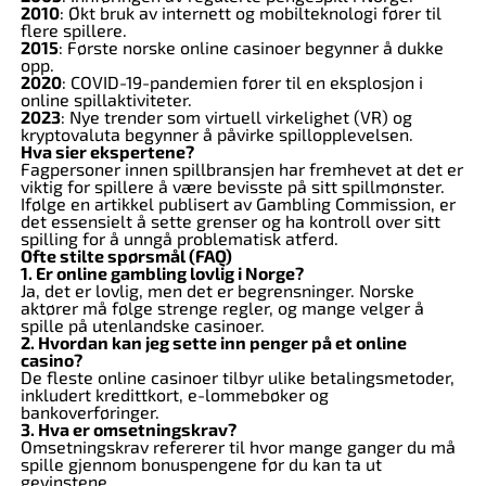
2010
: Økt bruk av internett og mobilteknologi fører til
flere spillere.
2015
: Første norske online casinoer begynner å dukke
opp.
2020
: COVID-19-pandemien fører til en eksplosjon i
online spillaktiviteter.
2023
: Nye trender som virtuell virkelighet (VR) og
kryptovaluta begynner å påvirke spillopplevelsen.
Hva sier ekspertene?
Fagpersoner innen spillbransjen har fremhevet at det er
viktig for spillere å være bevisste på sitt spillmønster.
Ifølge en artikkel publisert av Gambling Commission, er
det essensielt å sette grenser og ha kontroll over sitt
spilling for å unngå problematisk atferd.
Ofte stilte spørsmål (FAQ)
1. Er online gambling lovlig i Norge?
Ja, det er lovlig, men det er begrensninger. Norske
aktører må følge strenge regler, og mange velger å
spille på utenlandske casinoer.
2. Hvordan kan jeg sette inn penger på et online
casino?
De fleste online casinoer tilbyr ulike betalingsmetoder,
inkludert kredittkort, e-lommebøker og
bankoverføringer.
3. Hva er omsetningskrav?
Omsetningskrav refererer til hvor mange ganger du må
spille gjennom bonuspengene før du kan ta ut
gevinstene.