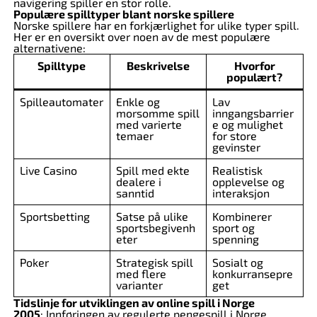
navigering spiller en stor rolle.
Populære spilltyper blant norske spillere
Norske spillere har en forkjærlighet for ulike typer spill.
Her er en oversikt over noen av de mest populære
alternativene:
Spilltype
Beskrivelse
Hvorfor
populært?
Spilleautomater
Enkle og
Lav
morsomme spill
inngangsbarrier
med varierte
e og mulighet
temaer
for store
gevinster
Live Casino
Spill med ekte
Realistisk
dealere i
opplevelse og
sanntid
interaksjon
Sportsbetting
Satse på ulike
Kombinerer
sportsbegivenh
sport og
eter
spenning
Poker
Strategisk spill
Sosialt og
med flere
konkurransepre
varianter
get
Tidslinje for utviklingen av online spill i Norge
2005
: Innføringen av regulerte pengespill i Norge.