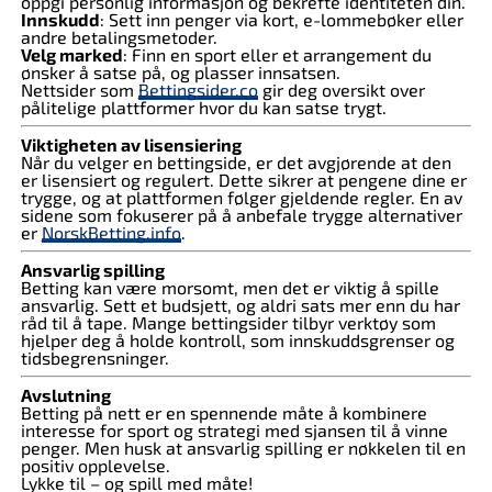
oppgi personlig informasjon og bekrefte identiteten din.
Innskudd
: Sett inn penger via kort, e-lommebøker eller
andre betalingsmetoder.
Velg marked
: Finn en sport eller et arrangement du
ønsker å satse på, og plasser innsatsen.
Nettsider som
Bettingsider.co
gir deg oversikt over
pålitelige plattformer hvor du kan satse trygt.
Viktigheten av lisensiering
Når du velger en bettingside, er det avgjørende at den
er lisensiert og regulert. Dette sikrer at pengene dine er
trygge, og at plattformen følger gjeldende regler. En av
sidene som fokuserer på å anbefale trygge alternativer
er
NorskBetting.info
.
Ansvarlig spilling
Betting kan være morsomt, men det er viktig å spille
ansvarlig. Sett et budsjett, og aldri sats mer enn du har
råd til å tape. Mange bettingsider tilbyr verktøy som
hjelper deg å holde kontroll, som innskuddsgrenser og
tidsbegrensninger.
Avslutning
Betting på nett er en spennende måte å kombinere
interesse for sport og strategi med sjansen til å vinne
penger. Men husk at ansvarlig spilling er nøkkelen til en
positiv opplevelse.
Lykke til – og spill med måte!