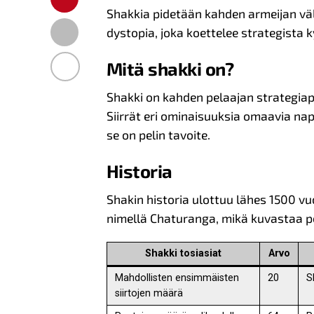
Shakkia pidetään kahden armeijan väli
dystopia, joka koettelee strategista 
Mitä shakki on?
Shakki on kahden pelaajan strategiape
Siirrät eri ominaisuuksia omaavia nap
se on pelin tavoite.
Historia
Shakin historia ulottuu lähes 1500 vuo
nimellä Chaturanga, mikä kuvastaa pel
Shakki tosiasiat
Arvo
Mahdollisten ensimmäisten
20
S
siirtojen määrä