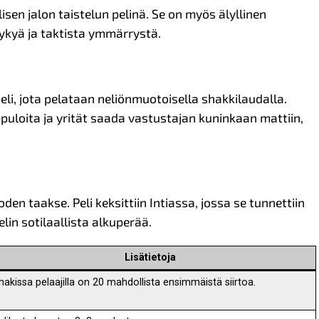
sen jalon taistelun pelinä. Se on myös älyllinen
kykyä ja taktista ymmärrystä.
li, jota pelataan neliönmuotoisella shakkilaudalla.
puloita ja yrität saada vastustajan kuninkaan mattiin,
den taakse. Peli keksittiin Intiassa, jossa se tunnettiin
in sotilaallista alkuperää.
Lisätietoja
hakissa pelaajilla on 20 mahdollista ensimmäistä siirtoa.