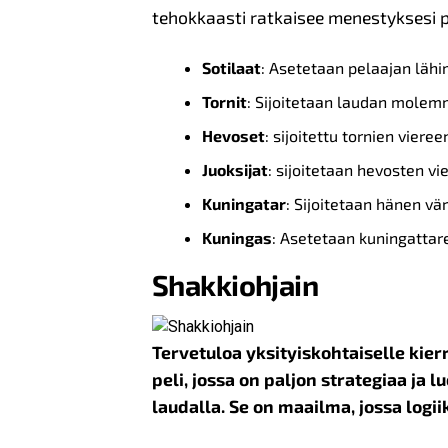
tehokkaasti ratkaisee menestyksesi p
Sotilaat
: Asetetaan pelaajan lähi
Tornit
: Sijoitetaan laudan molemm
Hevoset
: sijoitettu tornien vieree
Juoksijat
: sijoitetaan hevosten vi
Kuningatar
: Sijoitetaan hänen vär
Kuningas
: Asetetaan kuningattar
Shakkiohjain
Tervetuloa yksityiskohtaiselle kier
peli, jossa on paljon strategiaa ja
laudalla. Se on maailma, jossa logii