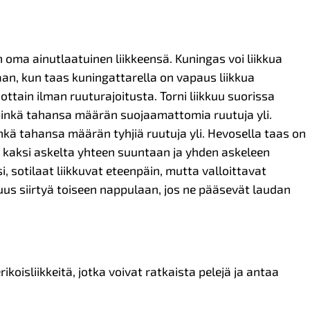
 oma ainutlaatuinen liikkeensä. Kuningas voi liikkua
n, kun taas kuningattarella on vapaus liikkua
nottain ilman ruuturajoitusta. Torni liikkuu suorissa
minkä tahansa määrän suojaamattomia ruutuja yli.
inkä tahansa määrän tyhjiä ruutuja yli. Hevosella taas on
u kaksi askelta yhteen suuntaan ja yhden askeleen
, sotilaat liikkuvat eteenpäin, mutta valloittavat
suus siirtyä toiseen nappulaan, jos ne pääsevät laudan
rikoisliikkeitä, jotka voivat ratkaista pelejä ja antaa