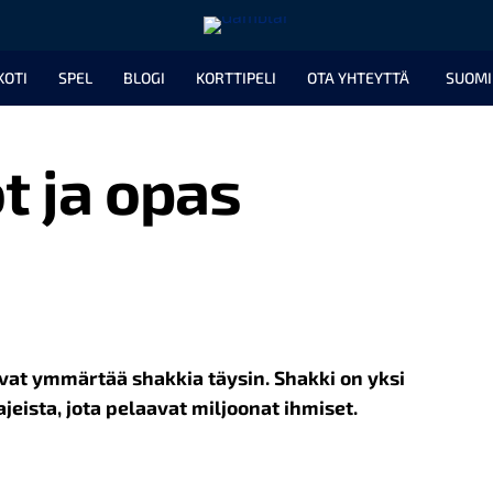
KOTI
SPEL
BLOGI
KORTTIPELI
OTA YHTEYTTÄ
SUOMI
t ja opas
uavat ymmärtää shakkia täysin. Shakki on yksi
eista, jota pelaavat miljoonat ihmiset.