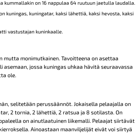
ssa kummallakin on 16 nappulaa 64 ruutuun jaetulla laudalla.
 on kuningas, kuningatar, kaksi lähettiä, kaksi hevosta, kaksi
tti vastustajan kuninkaalle.
en mutta monimutkainen. Tavoitteena on asettaa
eli asemaan, jossa kuningas uhkaa hävitä seuraavassa
ta ole.
än, selitetään perussäännöt. Jokaisella pelaajalla on
r, 2 tornia, 2 lähettiä, 2 ratsua ja 8 sotilasta. On
aleella on ainutlaatuinen liikemalli. Pelaajat siirtävät
ierroksella. Ainoastaan maanviljelijät eivät voi siirtyä