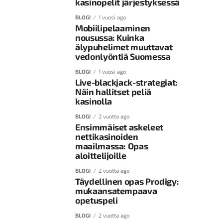
kasinopelit järjestyksessä
BLOGI
1 vuosi ago
Mobiilipelaaminen
nousussa: Kuinka
älypuhelimet muuttavat
vedonlyöntiä Suomessa
BLOGI
1 vuosi ago
Live-blackjack-strategiat:
Näin hallitset peliä
kasinolla
BLOGI
2 vuotta ago
Ensimmäiset askeleet
nettikasinoiden
maailmassa: Opas
aloittelijoille
BLOGI
2 vuotta ago
Täydellinen opas Prodigy:
mukaansatempaava
opetuspeli
BLOGI
2 vuotta ago