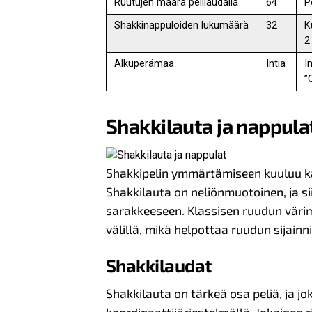
Ruutujen määrä pelilaudalla
64
P
Shakkinappuloiden lukumäärä
32
K
2
Alkuperämaa
Intia
I
”
Shakkilauta ja nappula
Shakkipelin ymmärtämiseen kuuluu kak
Shakkilauta on neliönmuotoinen, ja sii
sarakkeeseen. Klassisen ruudun värim
välillä, mikä helpottaa ruudun sijainn
Shakkilaudat
Shakkilauta on tärkeä osa peliä, ja jo