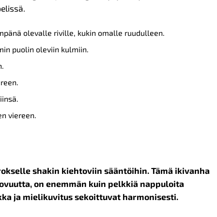
elissä.
mpänä olevalle riville, kukin omalle ruudulleen.
in puolin oleviin kulmiin.
n.
ereen.
iinsä.
en viereen.
rokselle shakin kiehtoviin sääntöihin. Tämä ikivanha
 luovuutta, on enemmän kuin pelkkiä nappuloita
kka ja mielikuvitus sekoittuvat harmonisesti.