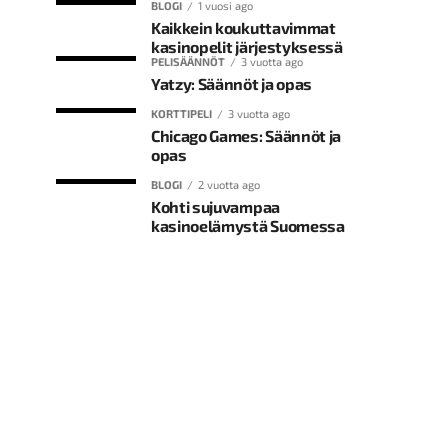
BLOGI
1 vuosi ago
Kaikkein koukuttavimmat
kasinopelit järjestyksessä
PELISÄÄNNÖT
3 vuotta ago
Yatzy: Säännöt ja opas
KORTTIPELI
3 vuotta ago
Chicago Games: Säännöt ja
opas
BLOGI
2 vuotta ago
Kohti sujuvampaa
kasinoelämystä Suomessa