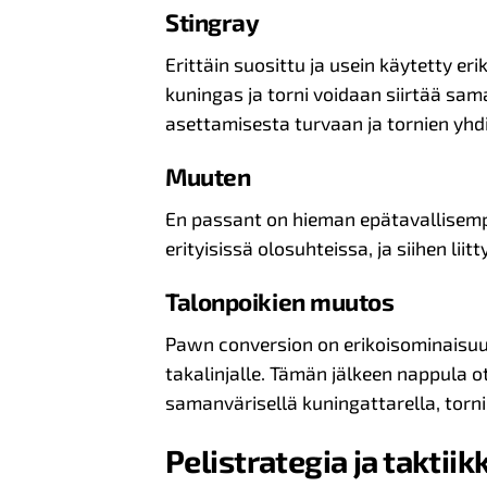
Stingray
Erittäin suosittu ja usein käytetty er
kuningas ja torni voidaan siirtää sa
asettamisesta turvaan ja tornien yhd
Muuten
En passant on hieman epätavallisempi
erityisissä olosuhteissa, ja siihen liitt
Talonpoikien muutos
Pawn conversion on erikoisominaisuus
takalinjalle. Tämän jälkeen nappula ot
samanvärisellä kuningattarella, tornill
Pelistrategia ja taktiik