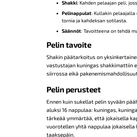
Shakki
: Kahden pelaajan peli, jo
Pelinappulat
: Kullakin pelaajalla
tornia ja kahdeksan sotilasta.
Säännöt
: Tavoitteena on tehdä ma
Pelin tavoite
Shakin päätarkoitus on yksinkertain
vastustajan kuningas shakkimattiin 
siirrossa eikä pakenemismahdollisuut
Pelin perusteet
Ennen kuin sukellat pelin syvään pääh
aluksi 16 nappulaa: kuningas, kuningata
tärkeää ymmärtää, että jokaisella kapp
vuorotellen yhtä nappulaa jokaisella k
taaksepäin.