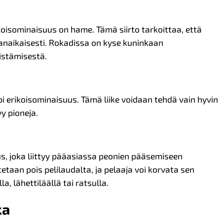
ikoisominaisuus on hame. Tämä siirto tarkoittaa, että
manaikaisesti. Rokadissa on kyse kuninkaan
istämisestä.
 erikoisominaisuus. Tämä liike voidaan tehdä vain hyvin
yy pioneja.
, joka liittyy pääasiassa peonien pääsemiseen
etaan pois pelilaudalta, ja pelaaja voi korvata sen
a, lähettiläällä tai ratsulla.
ka