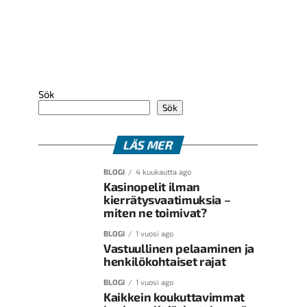
Sök
Sök
LÄS MER
BLOGI
4 kuukautta ago
Kasinopelit ilman
kierrätysvaatimuksia –
miten ne toimivat?
BLOGI
1 vuosi ago
Vastuullinen pelaaminen ja
henkilökohtaiset rajat
BLOGI
1 vuosi ago
Kaikkein koukuttavimmat