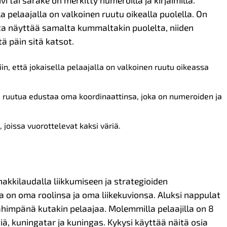
vi tai sarake on merkitty numeroilla ja kirjaimilla.
la pelaajalla on valkoinen ruutu oikealla puolella. On
ta näyttää samalta kummaltakin puolelta, niiden
tä päin sitä katsot.
iin, että jokaisella pelaajalla on valkoinen ruutu oikeassa
ta ruutua edustaa oma koordinaattinsa, joka on numeroiden ja
, joissa vuorottelevat kaksi väriä.
shakkilaudalla liikkumiseen ja strategioiden
a on oma roolinsa ja oma liikekuvionsa. Aluksi nappulat
lähimpänä kutakin pelaajaa. Molemmilla pelaajilla on 8
ttiä, kuningatar ja kuningas. Kykysi käyttää näitä osia