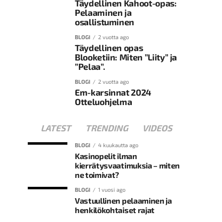
Täydellinen Kahoot-opas:
Pelaaminen ja
osallistuminen
BLOGI
2 vuotta ago
Täydellinen opas
Blooketiin: Miten ”Liity” ja
”Pelaa”.
BLOGI
2 vuotta ago
Em-karsinnat 2024
Otteluohjelma
LATEST
TRENDING
VIDEOS
BLOGI
4 kuukautta ago
Kasinopelit ilman
kierrätysvaatimuksia – miten
ne toimivat?
BLOGI
1 vuosi ago
Vastuullinen pelaaminen ja
henkilökohtaiset rajat