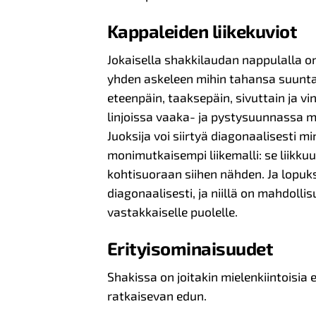
Kappaleiden liikekuviot
Jokaisella shakkilaudan nappulalla on
yhden askeleen mihin tahansa suuntaa
eteenpäin, taaksepäin, sivuttain ja vi
linjoissa vaaka- ja pystysuunnassa 
Juoksija voi siirtyä diagonaalisesti m
monimutkaisempi liikemalli: se liikku
kohtisuoraan siihen nähden. Ja lopuksi
diagonaalisesti, ja niillä on mahdolli
vastakkaiselle puolelle.
Erityisominaisuudet
Shakissa on joitakin mielenkiintoisia e
ratkaisevan edun.