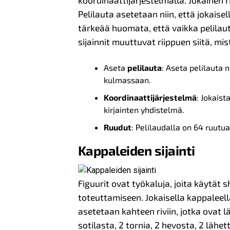
koordinaattijärjestelmällä. Jokainen ri
Pelilauta asetetaan niin, että jokaisel
tärkeää huomata, että vaikka pelilau
sijainnit muuttuvat riippuen siitä, mis
Aseta
pelilauta
: Aseta pelilauta n
kulmassaan.
Koordinaattijärjestelmä
: Jokais
kirjainten yhdistelmä.
Ruudut
: Pelilaudalla on 64 ruutua
Kappaleiden sijainti
Figuurit ovat työkaluja, joita käytät 
toteuttamiseen. Jokaisella kappaleell
asetetaan kahteen riviin, jotka ovat 
sotilasta, 2 tornia, 2 hevosta, 2 lähe