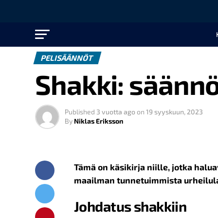
PELISÄÄNNÖT
Shakki: säännö
Published
3 vuotta ago
on
19 syyskuun, 2023
By
Niklas Eriksson
Tämä on käsikirja niille, jotka hal
maailman tunnetuimmista urheilulaj
Johdatus shakkiin