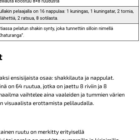
elilauta koostuu 8×8 ruudusta
ullakin pelaajalla on 16 nappulaa: 1 kuningas, 1 kuningatar, 2 tornia,
 lähettiä, 2 ratsua, 8 sotilasta.
ntiassa pelatun shakin synty, joka tunnettiin silloin nimellä
Chaturanga”.
t
si ensisijaista osaa: shakkilauta ja nappulat.
nä on 64 ruutua, jotka on jaettu 8 riviin ja 8
aailma vaihtelee aina vaaleiden ja tummien värien
in visuaalista erottamista pelilaudalla.
kainen ruutu on merkitty erityisellä