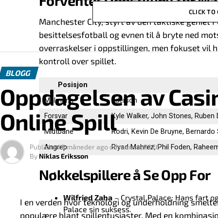
Forventet Oppstilling for Ma
CLICK T
Manchester City, styrt av den taktiske geniet P
besittelsesfotball og evnen til å bryte ned mo
overraskelser i oppstillingen, men fokuset vil 
kontroll over spillet.
BLOGG
Posisjon
Oppdagelsen av Casin
Målmann
Ederson
Online Spill
Forsvar
Kyle Walker, John Stones, Ruben 
Midtbane
Rodri, Kevin De Bruyne, Bernardo 
Published
5 måneder ago
on
mars 4, 2026
Angrep
Riyad Mahrez, Phil Foden, Raheem
By
Niklas Eriksson
Nøkkelspillere å Se Opp For
Wilfried Zaha
– Crystal Palace: Hans fart og 
I en verden hvor teknologi og underholdning smelte
Palace sin suksess.
populære blant spillentusiaster. Med en kombinasjo