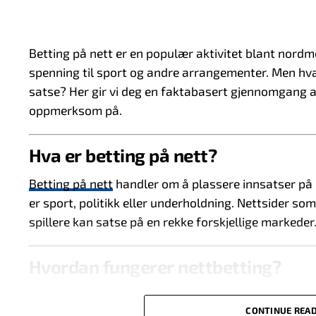
Fremtidige Trender i Krypto Cas
Spillutvalg
Krypto casinoer er fortsatt i en fase av vekst og utv
Betting på nett er en populær aktivitet blant nordm
Se etter et casino som tilbyr et variert utvalg av spil
kan forvente å se:
spenning til sport og andre arrangementer. Men hva
spilleautomater, bordspill og live dealer-alternative
satse? Her gir vi deg en faktabasert gjennomgang a
Økt Regulering
: Etter hvert som krypto casinoer 
Bonuser og tilbud
oppmerksom på.
myndighetene vil innføre mer regulering for å beskyt
Utvikling av Nye Spill
: Med teknologiske fremskritt
Sjekk hvilke bonuser som tilbys, og les vilkårene nø
Hva er betting på nett?
spilldesign og opplevelser basert på blockchain-te
andre gir innskuddsbonuser som kan være gunstige f
Integrering med Tradisjonelle Casinoer
: Flere 
Betting på nett
handler om å plassere innsatser på 
Brukervennlighet
kryptovaluta som betalingsalternativ, noe som kan g
er sport, politikk eller underholdning. Nettsider so
En god brukeropplevelse er essensiell. Tjenester s
spillere kan satse på en rekke forskjellige markeder
Vanlige Spørsmål om Krypto Ca
nettstedets navigering spiller en stor rolle.
1. Er det trygt å spille på krypto casinoer?
Hvordan fungerer nettbetting?
Populære spilltyper blant norsk
Ja, de fleste krypto casinoer bruker avansert sikker
Når du spiller på nett, følger prosessen som regel d
Norske spillere har en forkjærlighet for ulike typer s
data og penger. Det er viktig å velge et velrenomm
CONTINUE REA