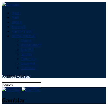
Hjem
Spel
Blogg
Kortspill
Kontakt oss
Norsk bokmål
Dansk
Nederlands
English
Suomi
Deutsch
Español
Svenska
Connect with us
Gamblar