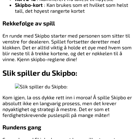
Skipbo-kort
: Kan brukes som et hvilket som helst
tall, det høyest rangerte kortet
Rekkefølge av spill
En runde med Skipbo starter med personen som sitter til
venstre for dealeren. Spillet fortsetter deretter med
klokken. Det er alltid viktig å holde et øye med hvem som
blir neste til å trekke kortene, og det er nøkkelen til å
vinne. Kjenn skipbo-reglene dine!
Slik spiller du Skipbo:
Kom igjen, la oss dykke rett inn i moroa! Å spille Skipbo er
absolutt ikke en langvarig prosess, men det krever
nøyaktighet og strategi å mestre. Det er som et
ferdighetskrevende puslespill på mange måter!
Rundens gang