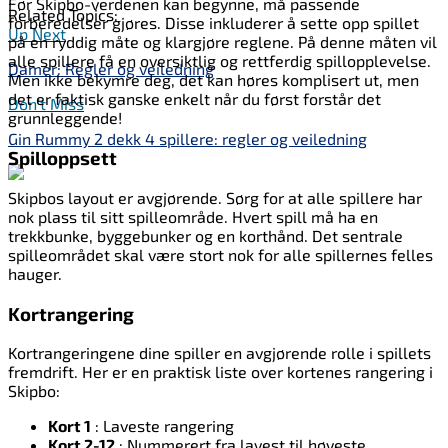
Før Skipbo-verdenen kan begynne, må passende
Related Topics:
forberedelser gjøres. Disse inkluderer å sette opp spillet
Up Next
på en ryddig måte og klargjøre reglene. På denne måten vil
alle spillere få en oversiktlig og rettferdig spillopplevelse.
Damer: Regler og veiledning
Men ikke bekymre deg, det kan høres komplisert ut, men
det er faktisk ganske enkelt når du først forstår det
Don't Miss
grunnleggende!
Gin Rummy 2 dekk 4 spillere: regler og veiledning
Spilloppsett
Skipbos layout er avgjørende. Sørg for at alle spillere har
nok plass til sitt spilleområde. Hvert spill må ha en
trekkbunke, byggebunker og en korthånd. Det sentrale
spilleområdet skal være stort nok for alle spillernes felles
hauger.
Kortrangering
Kortrangeringene dine spiller en avgjørende rolle i spillets
fremdrift. Her er en praktisk liste over kortenes rangering i
Skipbo:
Kort 1
: Laveste rangering
Kort 2-12
: Nummerert fra lavest til høyeste