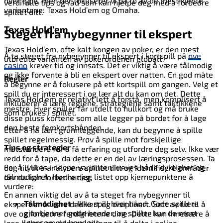
hver type, men her fokuserer vi på to av de mest kjente
verdifulle tips og råd som kan hjelpe deg med å forbedre
variantene: Texas Hold’em og Omaha.
spillet ditt.
Texas Hold’em
Steget fra nybegynner til ekspert
Texas Hold’em, ofte kalt kongen av poker, er den mest
Å ta steget fra nybegynner til ekspert i kortspill på
nye
utbredte varianten av pokerordenen globalt.
casino
krever tid og innsats. Det er viktig å være tålmodig
og ikke forvente å bli en ekspert over natten. En god måte
Regler
å begynne er å fokusere på ett kortspill om gangen. Velg et
spill du er interessert i og lær alt du kan om det. Dette
Texas Hold’em er relativt lett å forstå, men komplisert å
inkluderer å lære reglene, strategiene samt taktikkene
mestre. Hver spiller får utdelt to hullkort og må bruke
som brukes i spillet.
disse pluss kortene som alle legger på bordet for å lage
den beste femkortshånden.
Etter å ha lært grunnleggende, kan du begynne å spille
spillet regelmessig. Prøv å spille mot forskjellige
Tips og strategier
motstandere for å få erfaring og utfordre deg selv. Ikke vær
redd for å tape, da dette er en del av læringsprosessen. Ta
For å lykkes i denne varianten kreves både dyktighet og
deg tid til å analysere spillet ditt og identifisere områder
tålmodighet. Her har jeg listet opp kjernepunktene å
der du kan forbedre deg.
vurdere:
En annen viktig del av å ta steget fra nybegynner til
Tålmodighet
: Ikke spill hver hånd. Gode ​​spillere
ekspert er å være dedikert og disiplinert. Sett av tid til å
gjenkjenner gode hender, og spiller kun de mest
øve og forbedre ferdighetene dine. Dette kan innebære å
lønnsomme hendene.
lese bøker, se videoer i tillegg til å delta i online