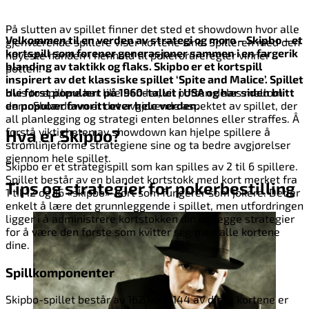
Showdown
På slutten av spillet finner det sted et showdown hvor alle
Velkommen til en verden av strategi og moro – Skipbo – et
gjenværende spillere viser kortene sine. Spilleren med den
kortspill som forener generasjoner sammen i en fargerik
høyeste hånden i henhold til pokerordreregler vinner
blanding av taktikk og flaks. Skipbo er et kortspill
potten.
inspirert av det klassiske spillet ‘Spite and Malice’. Spillet
ble først populært på 1960-tallet i USA og har siden blitt
Hvis to spillere har like hender, vil potten deles mellom
en populær favoritt over hele verden.
dem. Showdown er det avgjørende aspektet av spillet, der
all planlegging og strategi enten belønnes eller straffes. Å
forstå viktigheten av showdown kan hjelpe spillere å
Hva er Skipbo?
strømlinjeforme strategiene sine og ta bedre avgjørelser
gjennom hele spillet.
Skipbo er et strategispill som kan spilles av 2 til 6 spillere.
Spillet består av en blandet kortstokk med kort merket fra
Tips og strategier for pokerbestilling
1 til 12 og 16 «skipbo»-kort som fungerer som jokere. Det er
enkelt å lære det grunnleggende i spillet, men utfordringen
ligger i å administrere kortstokken din og legge strategier
for å være den første som kvitter seg med alle kortene
dine.
Spillkomponenter
Skipbo-spillet består av 162 kort. 144 av disse kortene er