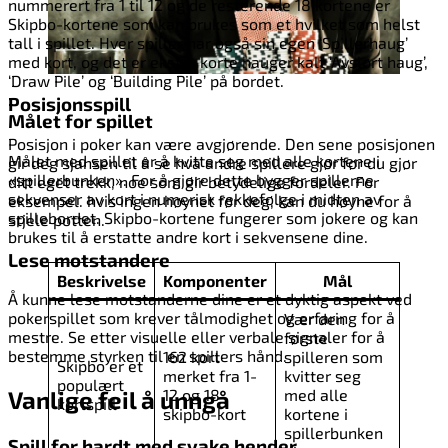
nummerert fra 1 til 12 og de resterende 18 kortene er
Skipbo-kortene som kan brukes som et hvilket som helst
tall i spillet. Hver spiller har også sin egen ‘Spillerhaug’
med kort, og det er ekstra korte hauger kalt ‘Avslørt haug’,
‘Draw Pile’ og ‘Building Pile’ på bordet.
Posisjonsspill
Målet for spillet
Posisjon i poker kan være avgjørende. Den sene posisjonen
Målet med spillet er å kvitte seg med alle kortene i
gir deg sjansen til å se hva andre spillere gjør før du gjør
«spillerbunken». For å gjøre dette bygger spillerne
ditt eget trekk, noe som gir betydelige fordeler. For
sekvenser av kort i numerisk rekkefølge i midten av
eksempel. hvis ingen høynet før deg, kan du høyne for å
spillebordet. Skipbo-kortene fungerer som jokere og kan
stjele potten.
brukes til å erstatte andre kort i sekvensene dine.
Lese motstandere
Beskrivelse
Komponenter
Mål
Å kunne lese motstanderne dine er et dyktig aspekt ved
pokerspillet som krever tålmodighet og erfaring for å
Vær den
mestre. Se etter visuelle eller verbale signaler for å
første
bestemme styrken til en spillers hånd.
162 kort
spilleren som
Skipbo er et
merket fra 1-
kvitter seg
populært
12 og 18
med alle
Vanlige feil å unngå
kortspill
skipbo-kort
kortene i
spillerbunken
Spill for hardt med svake hender