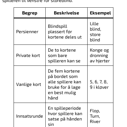
spilleren til venstre for storeblind.
Begrep
Beskrivelse
Eksempel
Lille
Blindspill
blind,
Persienner
plassert før
store
kortene deles ut
blind
De to kortene
Konge og
Private kort
som bare
dronning
spilleren kan se
av hjerter
De fem kortene
på bordet som
alle spillere kan
5, 6, 7, 8,
Vanlige kort
bruke for å lage
9 i kløver
en best mulig
hånd
En spilleperiode
Flop,
hvor spillere kan
Innsatsrunde
Turn,
satse på hånden
River
sin