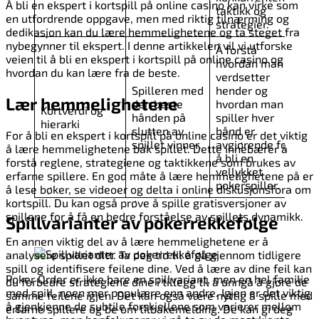
Å bli en ekspert i kortspill på online casino kan virke som
taktikk og
en utfordrende oppgave, men med riktig tilnærming og
strategier.
dedikasjon kan du lære hemmelighetene og ta steget fra
nybegynner til ekspert. I denne artikkelen vil vi utforske
Å forstå
veien til å bli en ekspert i kortspill på online casino og
hvordan man
hvordan du kan lære fra de beste.
verdsetter
Spilleren med
hender og
Lær hemmelighetene
den beste
hvordan man
Kortverdi og
hånden på
spiller hver
hierarki
slutten av
hånd er
For å bli en ekspert i kortspill på online casino er det viktig
spillet vinner.
avgjørende for
å lære hemmelighetene bak spillet. Dette innebærer å
å bli en
forstå reglene, strategiene og taktikkene som brukes av
vellykket
erfarne spillere. En god måte å lære hemmelighetene på er
pokerspiller.
å lese bøker, se videoer og delta i online diskusjonsfora om
kortspill. Du kan også prøve å spille gratisversjoner av
spillene for å få en bedre forståelse av spillets dynamikk.
Spillvarianter av pokerrekkefølge
En annen viktig del av å lære hemmelighetene er å
analysere spillet ditt. Ta deg tid til å gå gjennom tidligere
spill og identifisere feilene dine. Ved å lære av dine feil kan
Poker Order er ikke bare en spillvariant, men en hel familie
du forbedre strategiene dine i tillegg til å unngå å gjøre de
med spill, noen mer populære enn andre. Igjen er det viktig
samme feilene igjen. Det kan også være nyttig å spille med
å gjenkjenne de subtile forskjellene som varierer mellom
erfarne spillere og be om tilbakemelding. De kan gi deg