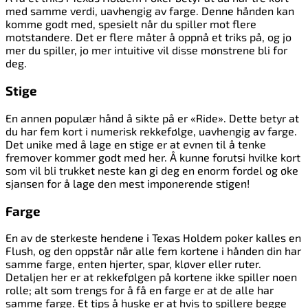
med samme verdi, uavhengig av farge. Denne hånden kan
komme godt med, spesielt når du spiller mot flere
motstandere. Det er flere måter å oppnå et triks på, og jo
mer du spiller, jo mer intuitive vil disse mønstrene bli for
deg.
Stige
En annen populær hånd å sikte på er «Ride». Dette betyr at
du har fem kort i numerisk rekkefølge, uavhengig av farge.
Det unike med å lage en stige er at evnen til å tenke
fremover kommer godt med her. Å kunne forutsi hvilke kort
som vil bli trukket neste kan gi deg en enorm fordel og øke
sjansen for å lage den mest imponerende stigen!
Farge
En av de sterkeste hendene i Texas Holdem poker kalles en
Flush, og den oppstår når alle fem kortene i hånden din har
samme farge, enten hjerter, spar, kløver eller ruter.
Detaljen her er at rekkefølgen på kortene ikke spiller noen
rolle; alt som trengs for å få en farge er at de alle har
samme farge. Et tips å huske er at hvis to spillere begge