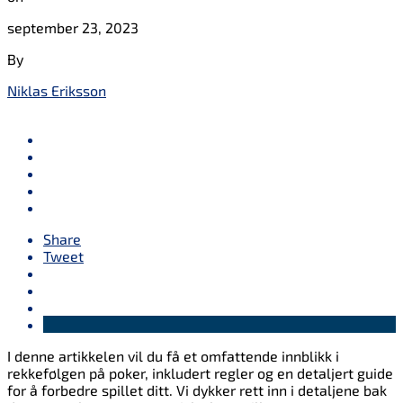
september 23, 2023
By
Niklas Eriksson
Share
Tweet
I denne artikkelen vil du få et omfattende innblikk i
rekkefølgen på poker, inkludert regler og en detaljert guide
for å forbedre spillet ditt. Vi dykker rett inn i detaljene bak