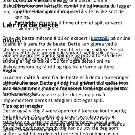
Observasjon
: Å ta hensyn til motstandernes
diskusjonsfora om kortspill. Jo mer tid og innsats du legger
oppførsel kan gi en fordel ved å vite hvilke kort de
inn, jo raskere vil du bli en ekspert.
kan ha.
Pottodds
: En måte å finne ut om et spill er verdt
Lær fra de beste
risikoen eller ikke.
En av de beste måtene å bli en ekspert i
kortspill
på online
Omaha
casino er å lære fra de beste. Dette kan gjøres ved å
studere og analysere spillene til erfarne spillere. Se på
Omaha er en like spennende variant, veldig lik Texas
videoer av profesjonelle spillere og prøv å forstå deres
Hold’em med noen få viktige forskjeller.
strategier og taktikker. Du kan også delta i online
diskusjonsfora og få råd og tips fra erfarne spillere.
Regler
En annen måte å lære fra de beste er å delta i turneringer
I Omaha får hver spiller utdelt fire hullkort og må bruke to
og konkurranser. Dette gir deg muligheten til å spille mot
av disse sammen med tre felleskort for å lage den beste
erfarne spillere og lære av deres teknikker. Ta deg tid til å
femkortshånden.
observere og analysere spillet deres, og prøv å
implementere deres strategier i ditt eget spill.
Tips og strategier
Det er også viktig å være åpen for å lære og kontinuerlig
forbedre deg. Vær villig til å prøve nye strategier og
Omaha er et komplisert spill som involverer flere
taktikker, og juster spillet ditt etter behov. Ved å være
kombinasjoner. Noen strategiske punkter å huske når du
fleksibel og tilpasningsdyktig kan du utvikle deg som
spiller Omaha inkluderer:
spiller samt bli en ekspert i kortspill på online casino.