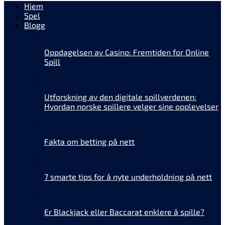
Hjem
Spel
Blogg
Oppdagelsen av Casino: Fremtiden for Online
Spill
Utforskning av den digitale spillverdenen:
Hvordan norske spillere velger sine opplevelser
Fakta om betting på nett
7 smarte tips for å nyte underholdning på nett
Er Blackjack eller Baccarat enklere å spille?