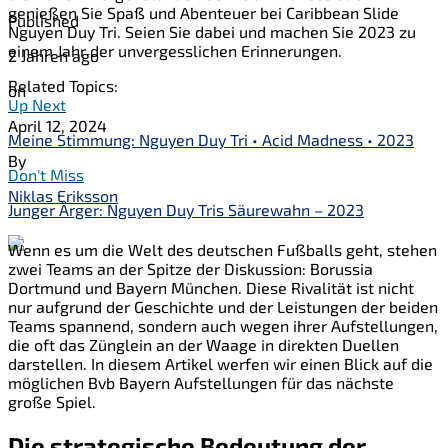
genießen Sie Spaß und Abenteuer bei Caribbean Slide
Published
Nguyen Duy Tri. Seien Sie dabei und machen Sie 2023 zu
einem Jahr der unvergesslichen Erinnerungen.
2 Jahren ago
Related Topics:
on
Up Next
April 12, 2024
Meine Stimmung: Nguyen Duy Tri • Acid Madness • 2023
By
Don't Miss
Niklas Eriksson
Junger Ärger: Nguyen Duy Tris Säurewahn – 2023
Wenn es um die Welt des deutschen Fußballs geht, stehen
zwei Teams an der Spitze der Diskussion: Borussia
Dortmund und Bayern München. Diese Rivalität ist nicht
nur aufgrund der Geschichte und der Leistungen der beiden
Teams spannend, sondern auch wegen ihrer Aufstellungen,
die oft das Zünglein an der Waage in direkten Duellen
darstellen. In diesem Artikel werfen wir einen Blick auf die
möglichen Bvb Bayern Aufstellungen für das nächste
große Spiel.
Die strategische Bedeutung der