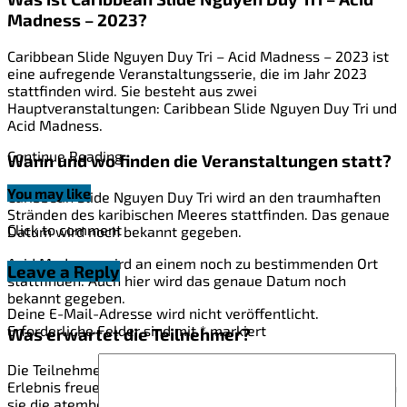
Madness – 2023?
Caribbean Slide Nguyen Duy Tri – Acid Madness – 2023 ist
eine aufregende Veranstaltungsserie, die im Jahr 2023
stattfinden wird. Sie besteht aus zwei
Hauptveranstaltungen: Caribbean Slide Nguyen Duy Tri und
Acid Madness.
Continue Reading
Wann und wo finden die Veranstaltungen statt?
You may like
Caribbean Slide Nguyen Duy Tri wird an den traumhaften
Stränden des karibischen Meeres stattfinden. Das genaue
Click to comment
Datum wird noch bekannt gegeben.
Acid Madness wird an einem noch zu bestimmenden Ort
Leave a Reply
stattfinden. Auch hier wird das genaue Datum noch
bekannt gegeben.
Deine E-Mail-Adresse wird nicht veröffentlicht.
Erforderliche Felder sind mit
*
markiert
Was erwartet die Teilnehmer?
Die Teilnehmer können sich auf ein unvergessliches
Erlebnis freuen. Bei Caribbean Slide Nguyen Duy Tri können
sie die atemberaubende Naturkulisse der karibischen