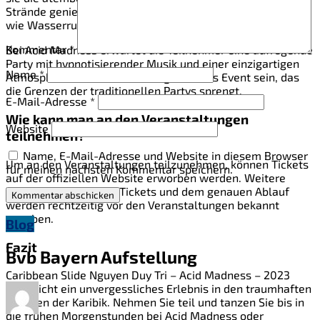
Strände genießen und sich bei verschiedenen Aktivitäten
wie Wasserrutschen und Spielen im Meer vergnügen.
Kommentar
*
Bei Acid Madness erwartet die Teilnehmer eine aufregende
Party mit hypnotisierender Musik und einer einzigartigen
Name
*
Atmosphäre. Es wird ein unvergessliches Event sein, das
die Grenzen der traditionellen Partys sprengt.
E-Mail-Adresse
*
Wie kann man an den Veranstaltungen
Website
teilnehmen?
Name, E-Mail-Adresse und Website in diesem Browser
Um an den Veranstaltungen teilzunehmen, können Tickets
für meinen nächsten Kommentar speichern.
auf der offiziellen Website erworben werden. Weitere
Informationen zu den Tickets und dem genauen Ablauf
werden rechtzeitig vor den Veranstaltungen bekannt
gegeben.
Blog
Fazit
Bvb Bayern Aufstellung
Caribbean Slide Nguyen Duy Tri – Acid Madness – 2023
verspricht ein unvergessliches Erlebnis in den traumhaften
Kulissen der Karibik. Nehmen Sie teil und tanzen Sie bis in
die frühen Morgenstunden bei Acid Madness oder