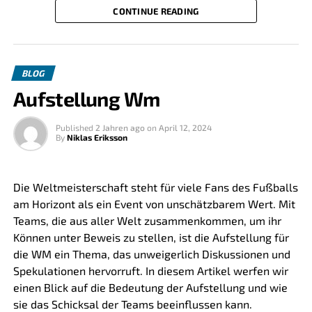
CONTINUE READING
widerspiegelt. Ob eine Mannschaft offensiv oder
defensiv, mit einem Fokus auf Flügelspiel oder durch
Wie die U21 Deutschland
das Zentrum agiert, hängt wesentlich von der
Spieler ausgewählt werden
gewählten Aufstellung ab. Borussia Dortmund und
BLOG
Bayern München haben beide ihren eigenen,
Aufstellung Wm
Die Auswahlprozesse für die U21 nationalmannschaft
unverwechselbaren Stil, der ihre Aufstellungen
sind intensiv und fokussieren sich stark auf die
besonders interessant macht.
Entwicklung und Förderung junger Talente. Scouts und
Published
2 Jahren ago
on
April 12, 2024
By
Niklas Eriksson
Mögliche Aufstellung von
Trainer achten nicht nur auf die technischen Fähigkeiten
und die Spielintelligenz, sondern auch auf die
Borussia Dortmund (Bvb)
Persönlichkeitsentwicklung und das Teamgeistverhalten
Die Weltmeisterschaft steht für viele Fans des Fußballs
der Spieler.
am Horizont als ein Event von unschätzbarem Wert. Mit
Torwart: Gregor Kobel
Teams, die aus aller Welt zusammenkommen, um ihr
Schlussfolgerung
Verteidigung: Thomas Meunier, Mats Hummels,
Können unter Beweis zu stellen, ist die Aufstellung für
Manuel Akanji, Raphael Guerreiro
die WM ein Thema, das unweigerlich Diskussionen und
Die U21 Deutschland Aufstellung ist mehr als nur eine
Spekulationen hervorruft. In diesem Artikel werfen wir
Mittelfeld: Jude Bellingham, Axel Witsel, Giovanni
Liste von Namen; sie ist eine Zusammenschau der
einen Blick auf die Bedeutung der Aufstellung und wie
Reyna
Hoffnungen und Träume junger Fußballer, die sich auf
sie das Schicksal der Teams beeinflussen kann.
dem Weg machen, die nächste Generation von