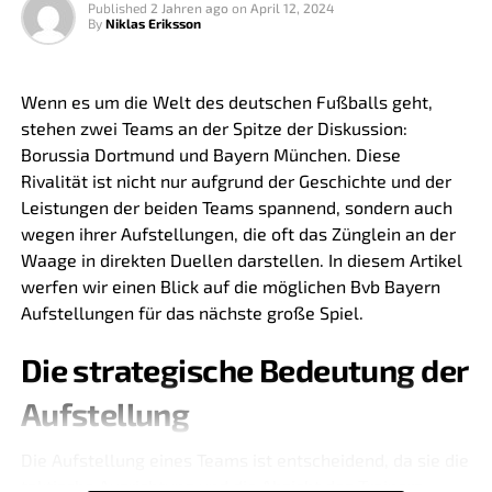
2-3-1 Formation, die sowohl Stabilität in der Defensive
Published
2 Jahren ago
on
April 12, 2024
By
Niklas Eriksson
bietet als auch Kreativität und Angriffsdruck im
Mittelfeld und in der vorderen Linie ermöglicht. Zu den
Schlüsselspielern, die in dieser Aufstellung glänzen,
Wenn es um die Welt des deutschen Fußballs geht,
gehören vielseitige Mittelfeldspieler, flinke
stehen zwei Teams an der Spitze der Diskussion:
Flügelspieler und zielstrebige Stürmer.
Borussia Dortmund und Bayern München. Diese
Rivalität ist nicht nur aufgrund der Geschichte und der
Tabellarische Übersicht der
Leistungen der beiden Teams spannend, sondern auch
wegen ihrer Aufstellungen, die oft das Zünglein an der
aktuellen U21 Aufstellung
Waage in direkten Duellen darstellen. In diesem Artikel
Deutschlands
werfen wir einen Blick auf die möglichen Bvb Bayern
Aufstellungen für das nächste große Spiel.
Position
Spieler
Verein
Die strategische Bedeutung der
Torwart
Max Mustermann
FC Beispielstadt
Aufstellung
Verteidigung
Johann Jung
SG Musterhausen
Mittelfeld
Fritz Fantastisch
AC Vorwärts
Die Aufstellung eines Teams ist entscheidend, da sie die
taktische Ausrichtung und die Absicht des Trainers
Sturm
Karl Knipser
BC Tormaschine