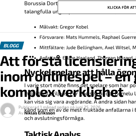
Borussia Dortmund är kända för sin snabba oc
KLICKA FÖR A
talangfulla unga spelare i sitt arsenal, är de a
Målvakt: Gregor Kobel
Försvarare: Mats Hummels, Raphael Guerre
BLOGG
Mittfältare: Jude Bellingham, Axel Witsel,
Att förstå licensierin
Anfallare: Erling Haaland, Thorgan Hazard,
Nyckelspelare att hålla ögo
inom onlinespel – en g
I varje stort möte finns det spelare som har 
komplex verklighet
individuell briljans. För Chelsea är det Romelu
kan visa sig vara avgörande. Å andra sidan ha
Publicerad
1 månad sedan
på
juni 25, 2026
känd som en av de mest fruktade anfallarna i 
Av
Niklas Eriksson
och avslutningsförmåga.
Taktisk Analys