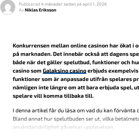
Publicerad
4 månader sedan
på
april 1, 2026
Varför små incitament fungerar
Nationell licens
Före
Av
Niklas Eriksson
Öppen marknad
Fler
Det mest intressanta är att belöningen inte alltid be
Många gånger handlar det snarare om känslan av fr
Statligt monopol
Enda
Hybridmodell
Kom
Några vanliga exempel är:
Konkurrensen mellan online casinon har ökat i o
Varje modell har sina egna konsekvenser för hur m
på marknaden. Det innebär också att dagens spela
Personliga rekommendationer
både när det gäller spelutbud, funktioner och hu
Den svenska modellen
Tidsbegränsade erbjudanden
casino som
Galaksino casino
erbjuds exempelvis 
funktioner som är anpassade utifrån spelares pr
Poängsystem och nivåer
I Sverige har man valt en modell där licensiering sp
nämligen inte längre om att bara erbjuda spel, 
Anpassade kampanjer baserade på tidigare betee
organiseras. Systemet bygger på att aktörer som rik
spelare vill komma tillbaka till.
specifika krav.
Det är mekanismer som återkommer i allt från stream
interaktiva plattformar.
I denna artikel får du läsa om vad du kan förvänta 
För den som vill förstå mer om hur detta fungerar i
Bland annat hur spelutbuden ser ut, vilka betalme
hos Spelinspektionen, som ansvarar för tillsyn och 
När användarupplevelsen blir vi
användarvänlighet påverkar upplevelsen.