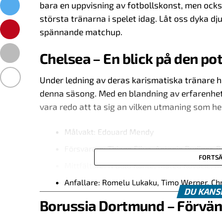
bara en uppvisning av fotbollskonst, men ocks
största tränarna i spelet idag. Låt oss dyka dj
spännande matchup.
Chelsea – En blick på den pot
Under ledning av deras karismatiska tränare h
denna säsong. Med en blandning av erfarenhet
vara redo att ta sig an vilken utmaning som he
Målvakt: Edouard Mendy
Försvarare: Thiago Silva, Antonio Rudiger,
FORTSÄ
Mittfältare: N’Golo Kanté, Mateo Kovacic,
Anfallare: Romelu Lukaku, Timo Werner, Chri
DU KANS
Borussia Dortmund – Förvän