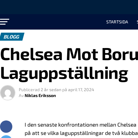
STARTSIDA
BLOGG
Chelsea Mot Bor
Laguppställning
Publicerad
2 år sedan
på
april 17, 2024
Av
Niklas Eriksson
I den senaste konfrontationen mellan Chelse
på att se vilka laguppställningar de två klubb