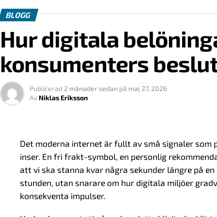
transport och andra områden där verksamheter påv
BLOGG
Skillnaden är att onlinespel ofta rör sig över natio
Hur digitala belöning
komplext.
konsumenters beslut
Varför licenser spelar roll
Licenssystemet fyller flera funktioner samtidigt:
Publicerad
2 månader sedan
på
maj 27, 2026
Av
Niklas Eriksson
Det skapar en gemensam standard för aktörer
Det ger en tydligare struktur för marknaden
Det bidrar till att organisera konkurrensen
Det moderna internet är fullt av små signaler som p
inser. En fri frakt-symbol, en personlig rekommendati
Det möjliggör tillsyn och uppföljning
att vi ska stanna kvar några sekunder längre på en 
För användaren innebär det att marknaden inte är 
stunden, utan snarare om hur digitala miljöer gra
som global och svåröverskådlig.
konsekventa impulser.
Nationella skillnader och inter