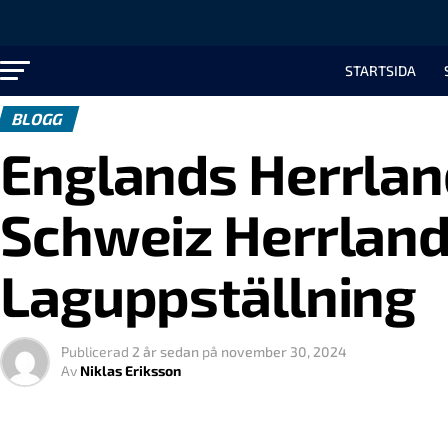
STARTSIDA
BLOGG
Englands Herrland
Schweiz Herrlands
Laguppställning
Publicerad
2 år sedan
på
november 30, 2024
Av
Niklas Eriksson