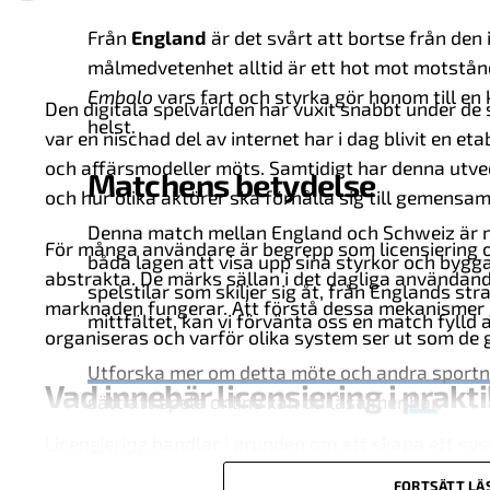
Från
England
är det svårt att bortse från den 
målmedvetenhet alltid är ett hot mot motstån
Embolo
vars fart och styrka gör honom till en
Den digitala spelvärlden har vuxit snabbt under de
helst.
var en nischad del av internet har i dag blivit en et
och affärsmodeller möts. Samtidigt har denna utvec
Matchens betydelse
och hur olika aktörer ska förhålla sig till gemens
Denna match mellan England och Schweiz är me
För många användare är begrepp som licensiering oc
båda lagen att visa upp sina styrkor och byg
abstrakta. De märks sällan i det dagliga användand
spelstilar som skiljer sig åt, från Englands stra
marknaden fungerar. Att förstå dessa mekanismer ge
mittfältet, kan vi förvänta oss en match fylld 
organiseras och varför olika system ser ut som de gö
Utforska mer om detta möte och andra sportn
Vad innebär licensiering i prakt
sätt att spela online kan du läsa mer
här
.
Licensiering handlar i grunden om att skapa ett s
FAQ
vissa krav för att få verka inom en specifik markna
FORTSÄTT LÄ