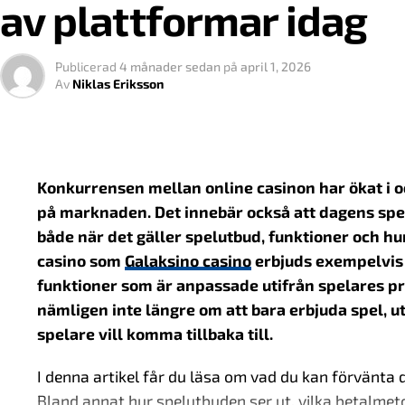
Det finns flera sätt att organisera en spelmarknad:
man tror. En tydlig struktur, ett begränsat erbjuda
av plattformar idag
hur länge användaren stannar kvar och hur den upp
Modell
Publicerad
4 månader sedan
på
april 1, 2026
Varför små incitament fungerar
Nationell licens
Före
Av
Niklas Eriksson
Öppen marknad
Fler
Det mest intressanta är att belöningen inte alltid be
Många gånger handlar det snarare om känslan av fr
Statligt monopol
Enda
Hybridmodell
Kom
Några vanliga exempel är:
Konkurrensen mellan online casinon har ökat i o
Varje modell har sina egna konsekvenser för hur m
på marknaden. Det innebär också att dagens spela
Personliga rekommendationer
både när det gäller spelutbud, funktioner och hu
Den svenska modellen
Tidsbegränsade erbjudanden
casino som
Galaksino casino
erbjuds exempelvis 
funktioner som är anpassade utifrån spelares pr
Poängsystem och nivåer
I Sverige har man valt en modell där licensiering sp
nämligen inte längre om att bara erbjuda spel, 
Anpassade kampanjer baserade på tidigare betee
organiseras. Systemet bygger på att aktörer som rik
spelare vill komma tillbaka till.
specifika krav.
Det är mekanismer som återkommer i allt från stream
interaktiva plattformar.
I denna artikel får du läsa om vad du kan förvänta 
För den som vill förstå mer om hur detta fungerar i
Bland annat hur spelutbuden ser ut, vilka betalme