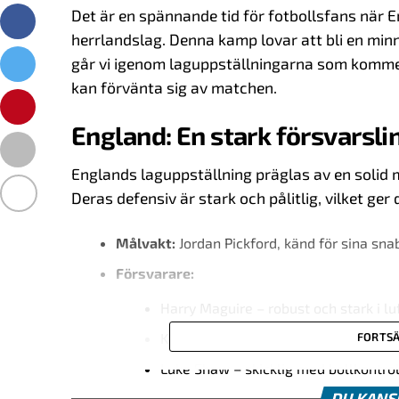
Det är en spännande tid för fotbollsfans när 
herrlandslag. Denna kamp lovar att bli en min
går vi igenom laguppställningarna som kommer 
kan förvänta sig av matchen.
England: En stark försvarsli
Englands laguppställning präglas av en solid 
Deras defensiv är stark och pålitlig, vilket ger
Målvakt:
Jordan Pickford, känd för sina sna
Försvarare:
Harry Maguire – robust och stark i lu
Kyle Walker – snabb och taktiskt klip
FORTSÄ
Luke Shaw – skicklig med bollkontrol
DU KANS