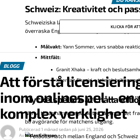
Schweiz: Kreativitet och pas
Schweiziska laget är känt för sitt kreativa mitt
KLICKA FÖR A
överraska England med sin dynamiska uppstäl
Målvakt:
Yann Sommer, vars snabba reakti
Mittfält:
BLOGG
Granit Xhaka – kraft och beslutsamh
Att förstå licensierin
Xherdan Shaqiri – teknisk briljans och
inom onlinespel – en g
Nyckelspelare att hålla ett 
komplex verklighet
När vi tittar närmare på de två lagen är det f
bli avgörande för matchens utgång.
Publicerad
1 månad sedan
på
juni 25, 2026
Av
Niklas Eriksson