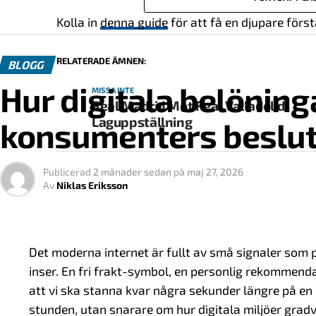
behöver följa fastställda riktlinjer, både tekniskt o
Kolla in
denna guide
för att få en djupare först
Detta system är inte unikt för spelbranschen. Likn
transport och andra områden där verksamheter påv
RELATERADE ÄMNEN:
BLOGG
Skillnaden är att onlinespel ofta rör sig över natio
Hur digitala belöning
MISSA INTE
komplext.
Real Madrid Mot Real Valladolid
Laguppställning
konsumenters beslut
Varför licenser spelar roll
Licenssystemet fyller flera funktioner samtidigt:
Publicerad
2 månader sedan
på
maj 27, 2026
Av
Niklas Eriksson
Det skapar en gemensam standard för aktörer
Det ger en tydligare struktur för marknaden
Det bidrar till att organisera konkurrensen
Det moderna internet är fullt av små signaler som p
inser. En fri frakt-symbol, en personlig rekommendati
Det möjliggör tillsyn och uppföljning
att vi ska stanna kvar några sekunder längre på en 
För användaren innebär det att marknaden inte är 
stunden, utan snarare om hur digitala miljöer gra