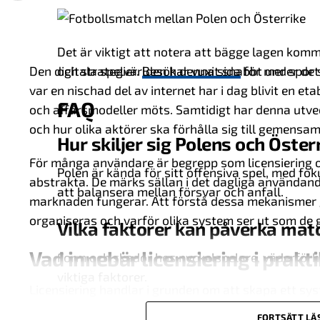
Det är viktigt att notera att bägge lagen kom
Den digitala spelvärlden har vuxit snabbt under de
och strategier.
Besök denna sida
för mer sport
var en nischad del av internet har i dag blivit en et
FAQ
och affärsmodeller möts. Samtidigt har denna utvec
och hur olika aktörer ska förhålla sig till gemens
Hur skiljer sig Polens och Österr
För många användare är begrepp som licensiering oc
Polen är kända för sitt offensiva spel, med fo
abstrakta. De märks sällan i det dagliga användand
att balansera mellan försvar och anfall.
marknaden fungerar. Att förstå dessa mekanismer ge
organiseras och varför olika system ser ut som de gö
Vilka faktorer kan påverka mat
Vad innebär licensiering i prakt
Form och skador hos nyckelspelare, väderförhå
viktiga faktorer.
Licensiering handlar i grunden om att skapa ett s
vissa krav för att få verka inom en specifik markna
Var kan jag lära mig mer om fot
FORTSÄTT LÄ