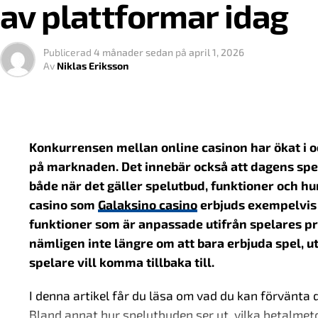
Det finns flera sätt att organisera en spelmarknad:
man tror. En tydlig struktur, ett begränsat erbjuda
av plattformar idag
hur länge användaren stannar kvar och hur den upp
Modell
Publicerad
4 månader sedan
på
april 1, 2026
Varför små incitament fungerar
Nationell licens
Före
Av
Niklas Eriksson
Öppen marknad
Fler
Det mest intressanta är att belöningen inte alltid be
Många gånger handlar det snarare om känslan av fr
Statligt monopol
Enda
Hybridmodell
Kom
Några vanliga exempel är:
Konkurrensen mellan online casinon har ökat i o
Varje modell har sina egna konsekvenser för hur m
på marknaden. Det innebär också att dagens spela
Personliga rekommendationer
både när det gäller spelutbud, funktioner och hu
Den svenska modellen
Tidsbegränsade erbjudanden
casino som
Galaksino casino
erbjuds exempelvis 
funktioner som är anpassade utifrån spelares pr
Poängsystem och nivåer
I Sverige har man valt en modell där licensiering sp
nämligen inte längre om att bara erbjuda spel, 
Anpassade kampanjer baserade på tidigare betee
organiseras. Systemet bygger på att aktörer som rik
spelare vill komma tillbaka till.
specifika krav.
Det är mekanismer som återkommer i allt från stream
interaktiva plattformar.
I denna artikel får du läsa om vad du kan förvänta 
För den som vill förstå mer om hur detta fungerar i
Bland annat hur spelutbuden ser ut, vilka betalme