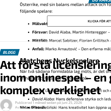
Österrike, med sin balans mellan attack och fö
följande spelare:
KLICKA FÖR A
Målvakt:
Daniel Bachmann – Stabil och påli
Försvar:
David Alaba, Martin Hinteregger – 
Mittfält:
Marcel Sabitzer, Florian Grillitsch
Anfall:
Marko Arnautović – Den erfarna mål
BLOGG
Matchens Nyckelspelare
Att förstå licensierin
När två sådana formidabla lag möts, är det of
inom onlinespel – en g
är några att hålla ett extra öga på:
komplex verklighet
Robert Lewandowski:
Hans erfarenhet och 
David Alaba:
Hans defensiva styrka och led
Publicerad
1 månad sedan
på
juni 25, 2026
Piotr Zieliński:
Hans kreativitet kan öppna up
Av
Niklas Eriksson