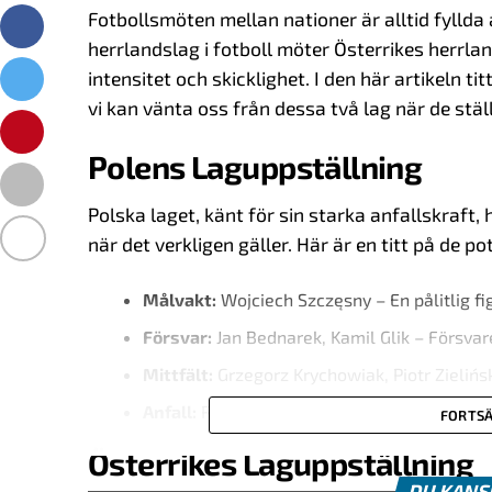
Fotbollsmöten mellan nationer är alltid fyllda
herrlandslag i fotboll möter Österrikes herrlan
intensitet och skicklighet. I den här artikeln 
vi kan vänta oss från dessa två lag när de stä
Polens Laguppställning
Polska laget, känt för sin starka anfallskraft
när det verkligen gäller. Här är en titt på de po
Målvakt:
Wojciech Szczęsny – En pålitlig fig
Försvar:
Jan Bednarek, Kamil Glik – Försvar
Mittfält:
Grzegorz Krychowiak, Piotr Zielińsk
Anfall:
Robert Lewandowski – Den obevekli
FORTSÄ
Österrikes Laguppställning
DU KANS