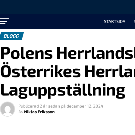
STARTSIDA
BLOGG
Polens Herrlandsl
Österrikes Herrla
Laguppställning
Publicerad
2 år sedan
på
december 12, 2024
Av
Niklas Eriksson